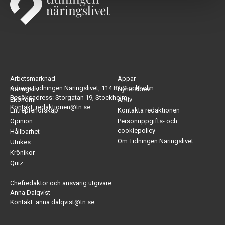
Arbetsmarknad
Appar
Adress: Tidningen Näringslivet, 114 82 Stockholm
Näringsliv
Nyhetsbrev
Besöksadress: Storgatan 19, Stockholm
Ekonomi
Arkiv
Kontakt: redaktionen@tn.se
Entreprenörskap
Kontakta redaktionen
Opinion
Personuppgifts- och
cookiepolicy
Hållbarhet
Om Tidningen Näringslivet
Utrikes
Krönikor
Quiz
Chefredaktör och ansvarig utgivare:
Anna Dalqvist
Kontakt: anna.dalqvist@tn.se