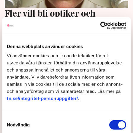
Fler vill bli optiker och
biomedicinsk analytiker
Drygt 411 000 personer har sökt högskoleutbildning
i höst, vilket är det högsta antalet sedan UHR började
Denna webbplats använder cookies
föra statistik. Framför allt är det högt tryck på
Vi använder cookies och liknande tekniker för att
yrkesexamensutbildningar med goda jobbutsikter.
utveckla våra tjänster, förbättra din användarupplevelse
och anpassa innehållet och annonserna till våra
1 year ago |
Av: TT
användare. Vi vidarebefordrar även information som
samlas in via cookies till de sociala medier och annons-
och analysföretag som vi samarbetar med. Läs mer på
tn.se/integritet-personuppgifter/
.
Samtyckesval
Nödvändig