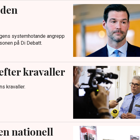
 den
gängens systemhotande angrepp
rsonen på Di Debatt.
efter kravaller
s kravaller.
n nationell