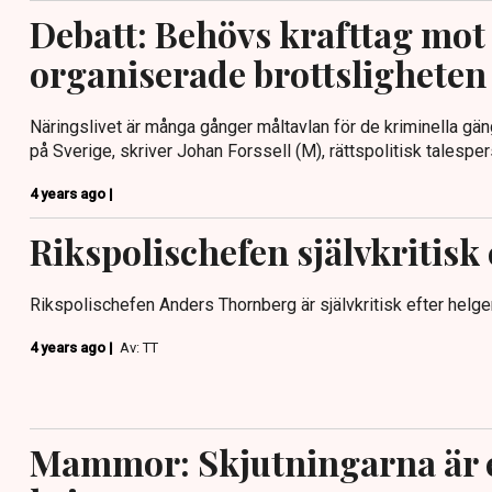
Debatt: Behövs krafttag mot
organiserade brottsligheten
Näringslivet är många gånger måltavlan för de kriminella 
på Sverige, skriver Johan Forssell (M), rättspolitisk talespe
4 years ago |
Rikspolischefen självkritisk 
Rikspolischefen Anders Thornberg är självkritisk efter helgen
4 years ago |
Av: TT
Mammor: Skjutningarna är e