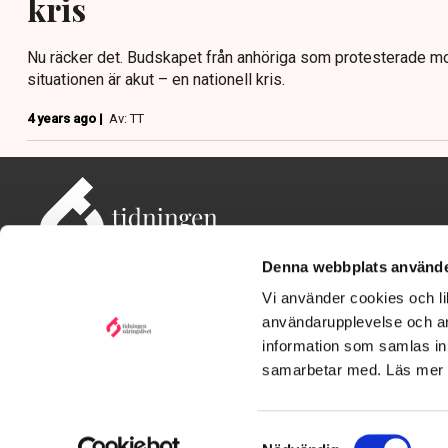
kris
Nu räcker det. Budskapet från anhöriga som protesterade mo
situationen är akut – en nationell kris.
4 years ago |
Av: TT
Denna webbplats använde
Vi använder cookies och lik
användarupplevelse och an
information som samlas in 
Adress: Tidningen Näringslivet, 114 82 Stockholm
Besöksadress: Storgatan 19, Stockholm
samarbetar med. Läs mer
Kontakt: redaktionen@tn.se
Samtyckesval