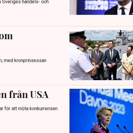
om Sveriges handels- och
 om
on, med kronprinsessan
en från USA
var för att möta konkurrensen