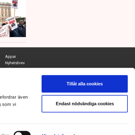
Appar
Nyhetsbrev
Arkiv
Kontakta redaktionen
Personuppgifts- och cookiepolicy
Tillåt alla cookies
Om Tidningen Näringslivet
efordrar även
Endast nödvändiga cookies
Chefredaktör och ansvarig utgivare:
g som vi
Anna Dalqvist
Kontakt: anna.dalqvist@tn.se