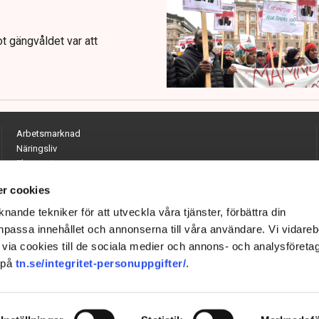
t gängvåldet var att
Arbetsmarknad
Näringsliv
Ekonomi
Entreprenörskap
r cookies
Opinion
Hållbarhet
nande tekniker för att utveckla våra tjänster, förbättra din
Utrikes
passa innehållet och annonserna till våra användare. Vi vidareb
Krönikor
via cookies till de sociala medier och annons- och analysföreta
Quiz
 på
tn.se/integritet-personuppgifter/
.