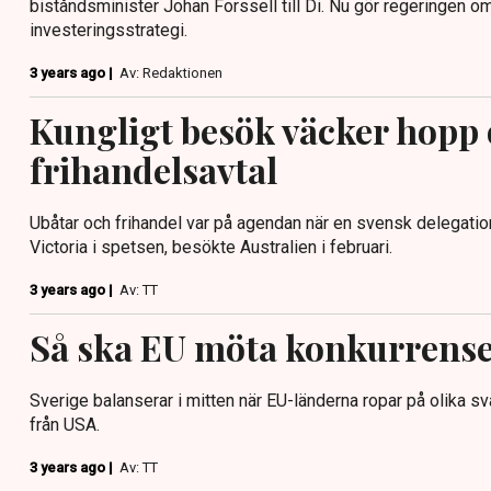
biståndsminister Johan Forssell till Di. Nu gör regeringen 
investeringsstrategi.
3 years ago |
Av: Redaktionen
Kungligt besök väcker hopp
frihandelsavtal
Ubåtar och frihandel var på agendan när en svensk delegati
Victoria i spetsen, besökte Australien i februari.
3 years ago |
Av: TT
Så ska EU möta konkurrens
Sverige balanserar i mitten när EU-länderna ropar på olika s
från USA.
3 years ago |
Av: TT