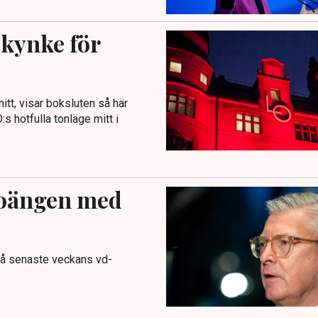
skynke för
itt, visar boksluten så här
:s hotfulla tonläge mitt i
 poängen med
på senaste veckans vd-