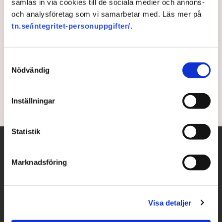
samlas in via cookies till de sociala medier och annons-
och analysföretag som vi samarbetar med. Läs mer på
Boris Johnson avgår – flera
tn.se/integritet-personuppgifter/
.
kräver omedelbart
Samtyckesval
Storbritanniens premiärminister Boris Johnson
Nödvändig
avgår – men ämnar att sitta kvar till hösten.
4 years ago |
Av: TT
Inställningar
Statistik
Marknadsföring
Visa detaljer