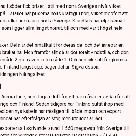
 i söder fick priser i stil med norra Sveriges nivå, vilket
I stället har priserna höjts kraftigt i norr, vilket medfört att
m eller högre än i södra Sverige. Stundtals har elpriserna i
som ligger allra längst norrut, till och med varit högst hela
aker. Dels är det smällkallt för deras del och det innebär en
brukar ha. Men framför allt så är det totalt vindstilla, och den
lområde 2 men även i elområde 1. Och sen icke att förglömma
ed Finland längst upp, säger Johan Sigvardsson,
 Tidningen Näringslivet.
d
n Aurora Line, som togs i drift för ett par månader sedan för att
ige och Finland. Sedan tidigare har Finland suttit ihop med
 den nya kabeln har möjligen till både import och export
ingar när efterfrågan är stor, men utbudet är lågt.
exporteras i skrivande stund 1 560 megawatt från Sverige till
teten för Sveriges största reaktor, Oskarshamn 3 (1 450