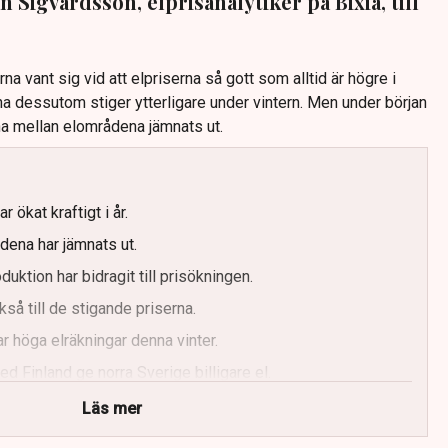
n Sigvardsson, elprisanalytiker på Bixia, till
a vant sig vid att elpriserna så gott som alltid är högre i
rna dessutom stiger ytterligare under vintern. Men under början
rna mellan elområdena jämnats ut.
r ökat kraftigt i år.
dena har jämnats ut.
uktion har bidragit till prisökningen.
kså till de stigande priserna.
ar höga elräkningar denna vinter.
d Finland ge norra Sverige billigare el.
Läs mer