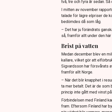
två, tre och fyra år sedan. Så 
I mitten av november rapport
talade för lägre elpriser de
bedömdes då som låg.
– Det har ju förändrats ganska
så, framför allt under den här
Brist på vatten
Medan december blev en mild
kallare, vilket gör att elförb
Sigvardsson har försvårats av
framför allt Norge.
– När det blir knapphet i resur
ta mer betalt. Det är de som b
princip inte gått med vinst på
Förbindelsen med Finland kan
fram. Eftersom Finland har by