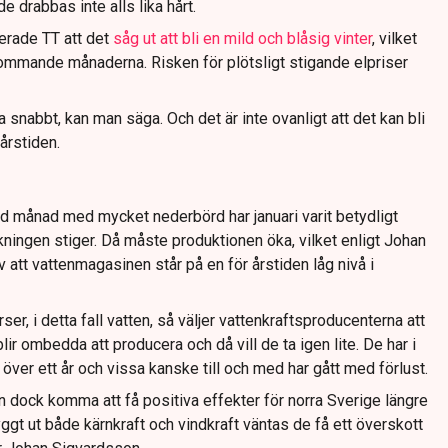
de drabbas inte alls lika hårt.
erade TT att det
såg ut att bli en mild och blåsig vinter
, vilket
 kommande månaderna. Risken för plötsligt stigande elpriser
 snabbt, kan man säga. Och det är inte ovanligt att det kan bli
 årstiden.
 månad med mycket nederbörd har januari varit betydligt
rukningen stiger. Då måste produktionen öka, vilket enligt Johan
 att vattenmagasinen står på en för årstiden låg nivå i
ser, i detta fall vatten, så väljer vattenkraftsproducenterna att
lir ombedda att producera och då vill de ta igen lite. De har i
 över ett år och vissa kanske till och med har gått med förlust.
 dock komma att få positiva effekter för norra Sverige längre
ggt ut både kärnkraft och vindkraft väntas de få ett överskott