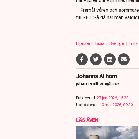
när vädret blir varmare, men
– Framåt våren och sommaren k
till SE1. Så då har man väldig
Elpriser
Bixia
Sverige
Finla
Johanna Allhorn
johanna.allhorn@tn.se
Publicerad:
27 jan 2026, 15:33
Uppdaterad:
10 mar 2026, 09:30
LÄS ÄVEN