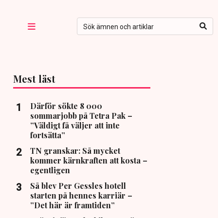
Mest läst
Därför sökte 8 000
sommarjobb på Tetra Pak –
”Väldigt få väljer att inte
fortsätta”
TN granskar: Så mycket
kommer kärnkraften att kosta –
egentligen
Så blev Per Gessles hotell
starten på hennes karriär –
”Det här är framtiden”