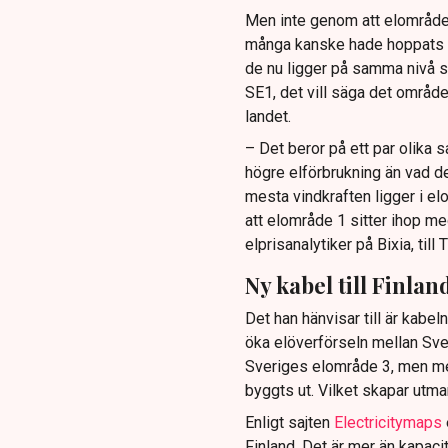
Men inte genom att elområdena
många kanske hade hoppats på. 
de nu ligger på samma nivå so
SE1, det vill säga det område 
landet.
– Det beror på ett par olika s
högre elförbrukning än vad de 
mesta vindkraften ligger i e
att elområde 1 sitter ihop m
elprisanalytiker på Bixia, till
Ny kabel till Finlan
Det han hänvisar till är kabel
öka elöverförseln mellan Sver
Sveriges elområde 3, men med
byggts ut. Vilket skapar utman
Enligt sajten
Electricitymaps
Finland. Det är mer än kapaci