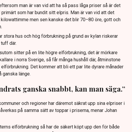
eftersom man är van vid att ha så pass låga priser så är det
primärt som har bundit sitt elpris. Man är van vid att det
 kilowattimme men sen kanske det blir 70–80 öre, gott och
n.
 stora hus och hög förbrukning på grund av kylan riskerar
tuff där.
sutom sitter på en lite högre elförbrukning, det är mörkare
 kallare i norra Sverige, så får många hushåll där, åtminstone
 elförbrukning. Det kommer att bli ett par lite dyrare månader
på ganska länge.
ändrats ganska snabbt, kan man säga.”
kommuner och regioner har däremot säkrat upp sina elpriser i
e påverkas på samma sätt av toppar i priserna, menar Johan
interns elförbrukning så har de säkert köpt upp den för både