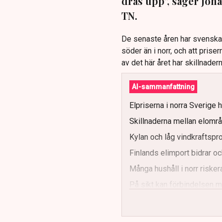
dras upp”, säger Joha
TN.
De senaste åren har svenskarn
söder än i norr, och att prise
av det här året har skillnade
AI-sammanfattning
Elpriserna i norra Sverige ha
Skillnaderna mellan elområ
Kylan och låg vindkraftsprod
Finlands elimport bidrar oc
Många hushåll i norr risker
På sikt kan förbindelsen me