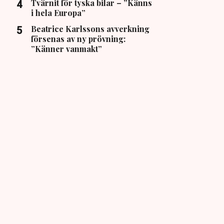
Tvärnit för tyska bilar – ”Känns
i hela Europa”
Beatrice Karlssons avverkning
försenas av ny prövning:
”Känner vanmakt”