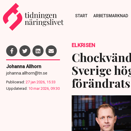
START
ARBETSMARKNAD
ELKRISEN
Chockvänd
Sverige hög
Johanna Allhorn
johanna.allhorn@tn.se
förändrats
Publicerad:
27 jan 2026, 15:33
Uppdaterad:
10 mar 2026, 09:30