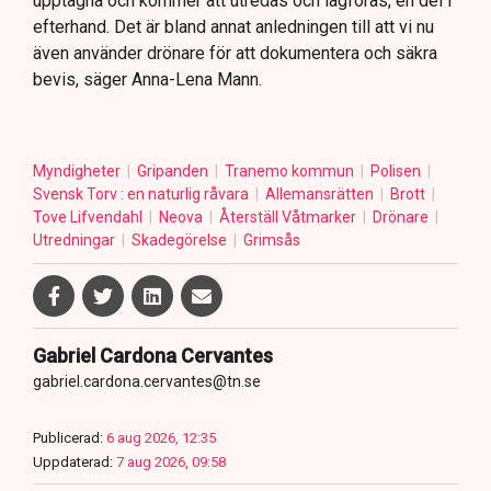
upptagna och kommer att utredas och lagföras, en del i
efterhand. Det är bland annat anledningen till att vi nu
även använder drönare för att dokumentera och säkra
bevis, säger Anna-Lena Mann.
Myndigheter
Gripanden
Tranemo kommun
Polisen
Svensk Torv : en naturlig råvara
Allemansrätten
Brott
Tove Lifvendahl
Neova
Återställ Våtmarker
Drönare
Utredningar
Skadegörelse
Grimsås
Gabriel Cardona Cervantes
gabriel.cardona.cervantes@tn.se
Publicerad:
6 aug 2026, 12:35
Uppdaterad:
7 aug 2026, 09:58