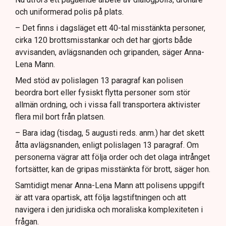
och uniformerad polis på plats.
– Det finns i dagsläget ett 40-tal misstänkta personer,
cirka 120 brottsmisstankar och det har gjorts både
avvisanden, avlägsnanden och gripanden, säger Anna-
Lena Mann.
Med stöd av polislagen 13 paragraf kan polisen
beordra bort eller fysiskt flytta personer som stör
allmän ordning, och i vissa fall transportera aktivister
flera mil bort från platsen.
– Bara idag (tisdag, 5 augusti reds. anm.) har det skett
åtta avlägsnanden, enligt polislagen 13 paragraf. Om
personerna vägrar att följa order och det olaga intrånget
fortsätter, kan de gripas misstänkta för brott, säger hon.
Samtidigt menar Anna-Lena Mann att polisens uppgift
är att vara opartisk, att följa lagstiftningen och att
navigera i den juridiska och moraliska komplexiteten i
frågan.