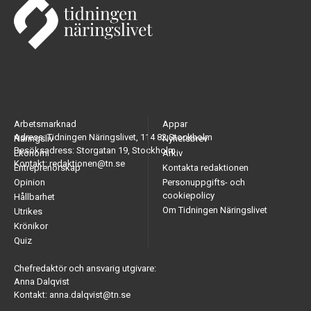
Arbetsmarknad
Appar
Adress: Tidningen Näringslivet, 114 82 Stockholm
Näringsliv
Nyhetsbrev
Besöksadress: Storgatan 19, Stockholm
Ekonomi
Arkiv
Kontakt: redaktionen@tn.se
Entreprenörskap
Kontakta redaktionen
Opinion
Personuppgifts- och
cookiepolicy
Hållbarhet
Om Tidningen Näringslivet
Utrikes
Krönikor
Quiz
Chefredaktör och ansvarig utgivare:
Anna Dalqvist
Kontakt: anna.dalqvist@tn.se