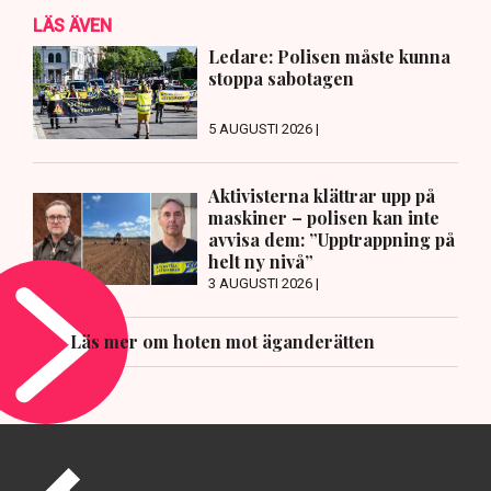
LÄS ÄVEN
Ledare: Polisen måste kunna
stoppa sabotagen
5 AUGUSTI 2026 |
Aktivisterna klättrar upp på
maskiner – polisen kan inte
avvisa dem: ”Upptrappning på
helt ny nivå”
3 AUGUSTI 2026 |
Läs mer om hoten mot äganderätten