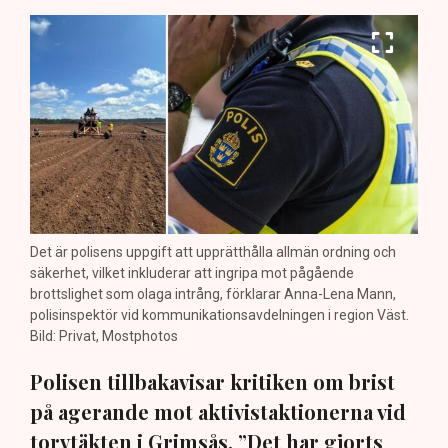
Det är polisens uppgift att upprätthålla allmän ordning och
säkerhet, vilket inkluderar att ingripa mot pågående
brottslighet som olaga intrång, förklarar Anna-Lena Mann,
polisinspektör vid kommunikationsavdelningen i region Väst.
Bild: Privat, Mostphotos
Polisen tillbakavisar kritiken om brist
på agerande mot aktivistaktionerna vid
torvtäkten i Grimsås. ”Det har gjorts