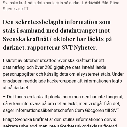
Svenska kraftnäts data har läckts på darknet. Arkivbild. Bild: Stina
Stjernkvist/TT
Den sekretessbelagda information som
stals i samband med dataintrånget mot
Svenska kraftnät i oktober har läckts på
darknet, rapporterar SVT Nyheter.
I slutet av oktober utsattes Svenska kraftnät för ett
dataintrång, och över 280 gigabyte data innehållande
personuppgifter och känslig data om elsystemet stals. Under
onsdagen meddelade hackergruppen att informationen lagts
ut på darknet.
– Det fanns en länk att plocka hem men den har inte fungerat,
så vi kan inte svara på om det är läckt, men vi utgår från det,
säger informationssäkerhetschefen Cem Göcgören till SVT.
Enligt Svenska kraftnät är den stulna informationen delvis
sekretessbelagd, men inte säkerhetsskyddsklassificerad.