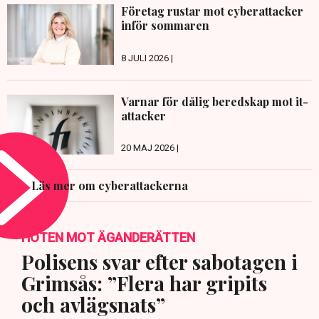
Företag rustar mot cyberattacker
inför sommaren
8 JULI 2026 |
Varnar för dålig beredskap mot it-
attacker
20 MAJ 2026 |
Läs mer om cyberattackerna
HOTEN MOT ÄGANDERÄTTEN
Polisens svar efter sabotagen i
Grimsås: ”Flera har gripits
och avlägsnats”