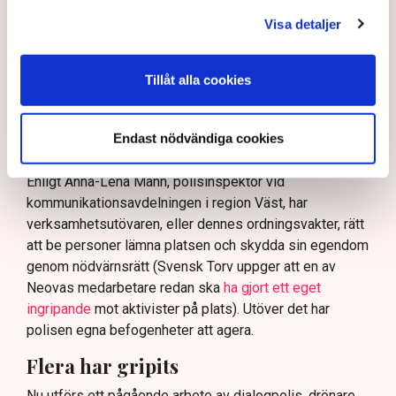
och varnade för att det annars råder ”djungelns lag”.
Visa detaljer
På sociala medier ifrågasätts det om allemansrätten
bör ge utrymme för aktivister att blockera en
Tillåt alla cookies
tillståndsgiven verksamhet, och om inte polisen borde
ha en tydligare skyldighet att skydda privat egendom
och näringsverksamhet mot den typen av störningar.
Endast nödvändiga cookies
Nu svarar polisen på kritiken.
Enligt Anna-Lena Mann, polisinspektör vid
kommunikationsavdelningen i region Väst, har
verksamhetsutövaren, eller dennes ordningsvakter, rätt
att be personer lämna platsen och skydda sin egendom
genom nödvärnsrätt (Svensk Torv uppger att en av
Neovas medarbetare redan ska
ha gjort ett eget
ingripande
mot aktivister på plats). Utöver det har
polisen egna befogenheter att agera.
Flera har gripits
Nu utförs ett pågående arbete av dialogpolis, drönare