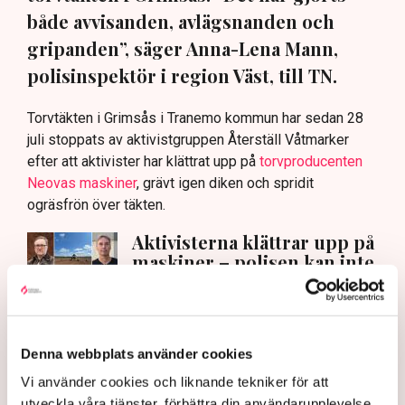
både avvisanden, avlägsnanden och
gripanden”, säger Anna-Lena Mann,
polisinspektör i region Väst, till TN.
Torvtäkten i Grimsås i Tranemo kommun har sedan 28
juli stoppats av aktivistgruppen Återställ Våtmarker
efter att aktivister har klättrat upp på
torvproducenten
Neovas maskiner
, grävt igen diken och spridit
ogräsfrön över täkten.
Aktivisterna klättrar upp på
maskiner – polisen kan inte
avvisa dem: ”Upptrappning
på helt ny nivå”
Näringsliv
Denna webbplats använder cookies
AI-sammanfattning
Vi använder cookies och liknande tekniker för att
Torvtäkten i Grimsås har stoppats av aktivister
utveckla våra tjänster, förbättra din användarupplevelse