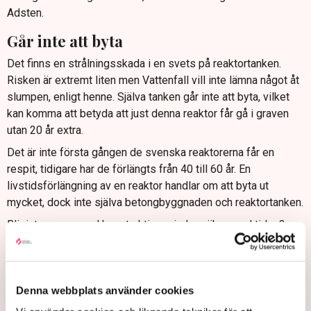
Adsten.
Går inte att byta
Det finns en strålningsskada i en svets på reaktortanken.
Risken är extremt liten men Vattenfall vill inte lämna något åt
slumpen, enligt henne. Själva tanken går inte att byta, vilket
kan komma att betyda att just denna reaktor får gå i graven
utan 20 år extra.
Det är inte första gången de svenska reaktorerna får en
respit, tidigare har de förlängts från 40 till 60 år. En
livstidsförlängning av en reaktor handlar om att byta ut
mycket, dock inte själva betongbyggnaden och reaktortanken.
Blir inte en gammal konstruktion mindre säker med tiden?
– Strålsäkerhetsmässigt är de robusta, det innebär ingen
ökad risk, säger Forsmarks vd Jerry Westerstedt.
Trångt i dörren
Denna webbplats använder cookies