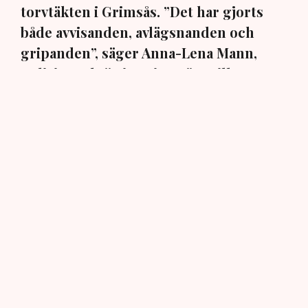
torvtäkten i Grimsås. ”Det har gjorts
både avvisanden, avlägsnanden och
gripanden”, säger Anna-Lena Mann,
polisinspektör i region Väst, till TN.
Torvtäkten i Grimsås i Tranemo kommun har sedan 28
juli stoppats av aktivistgruppen Återställ Våtmarker
efter att aktivister har klättrat upp på
torvproducenten
Neovas maskiner
, grävt igen diken och spridit
ogräsfrön över täkten.
Aktivisterna klättrar upp på
maskiner – polisen kan inte
avvisa dem: ”Upptrappning
på helt ny nivå”
Näringsliv
AI-sammanfattning