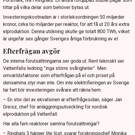
Forsmark, två i Ringhals. En andra fördjupad studie pågår som
tittar på vilka delar som behöver bytas ut.
Investeringskostnaden är i storleksordningen 50 miljarder
kronor, cirka tio miljarder per reaktor, för att få ut 20 års extra
elproduktion. Denna utökning skulle ge totalt 800 TWh, vilket
är ungefär sex gånger Sveriges årliga förbrukning av el.
Efterfrågan avgör
De interna förutsättningarna ser goda ut. Rent tekniskt ser
Vattenfalls ledning ”inga större svårigheter”. Men
omvärldsfaktorer som efterfrågan på el och priset på
densamma styr man inte. Om inte elektrifieringen av Sverige
tar fart blir investeringen svårare att räkna hem.
– En stor del av ekvationen är efterfrågesidan, säger Jan
Greisz, chef för anläggningsutveckling för nordisk
elproduktion på Vattenfall.
Har alla fem reaktorer samma förutsättningar?
– Ringhals 3 hänger lite löst, svarar forskningschef Monika