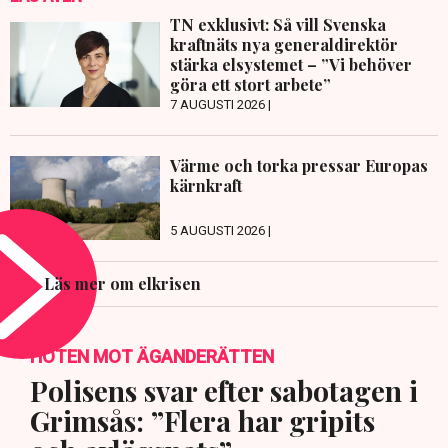
TN exklusivt: Så vill Svenska
kraftnäts nya generaldirektör
stärka elsystemet – ”Vi behöver
göra ett stort arbete”
7 AUGUSTI 2026 |
Värme och torka pressar Europas
kärnkraft
5 AUGUSTI 2026 |
Läs mer om elkrisen
HOTEN MOT ÄGANDERÄTTEN
Polisens svar efter sabotagen i
Grimsås: ”Flera har gripits