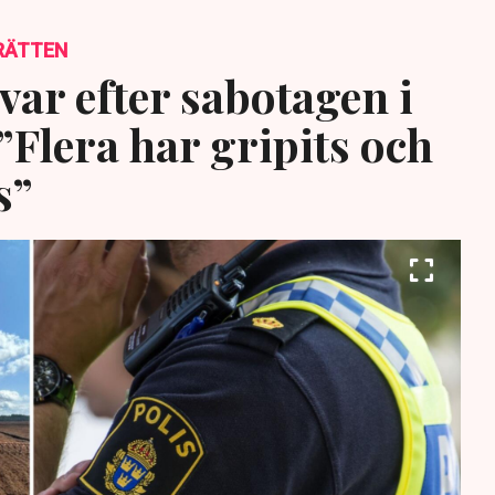
RÄTTEN
var efter sabotagen i
”Flera har gripits och
s”