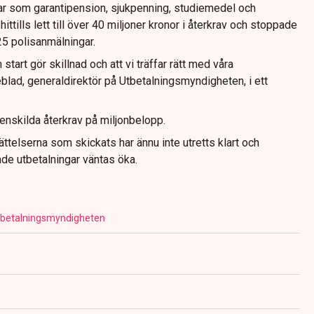
ar som garantipension, sjukpenning, studiemedel och
ittills lett till över 40 miljoner kronor i återkrav och stoppade
25 polisanmälningar.
n start gör skillnad och att vi träffar rätt med våra
eblad, generaldirektör på Utbetalningsmyndigheten, i ett
m enskilda återkrav på miljonbelopp.
telserna som skickats har ännu inte utretts klart och
de utbetalningar väntas öka.
betalningsmyndigheten