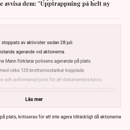
te avvisa dem: ”Upptrappning på helt ny
g
 stoppats av aktivister sedan 28 juli.
ristande agerande vid aktionerna.
a Mann förklarar polisens agerande på plats.
med cirka 120 brottsmisstankar kopplade.
e och uniformerad polis för att dokumentera bevis.
 komplext när det gäller att navigera juridiska rättigheter
Läs mer
 plats, kritiseras för att inte agera tillräckligt då aktionerna