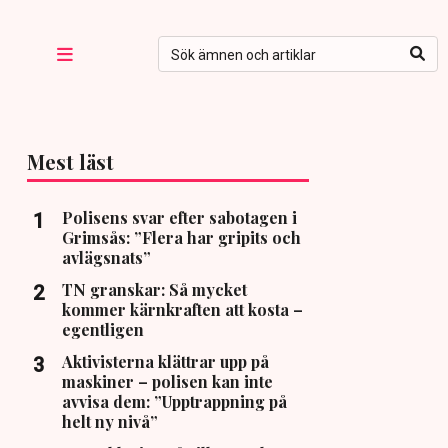
Mest läst
Polisens svar efter sabotagen i
Grimsås: ”Flera har gripits och
avlägsnats”
TN granskar: Så mycket
kommer kärnkraften att kosta –
egentligen
Aktivisterna klättrar upp på
maskiner – polisen kan inte
avvisa dem: ”Upptrappning på
helt ny nivå”