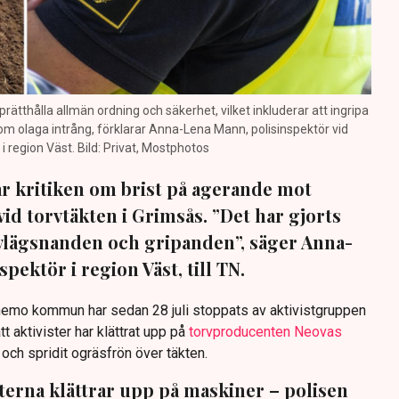
prätthålla allmän ordning och säkerhet, vilket inkluderar att ingripa
m olaga intrång, förklarar Anna-Lena Mann, polisinspektör vid
region Väst. Bild: Privat, Mostphotos
sar kritiken om brist på agerande mot
vid torvtäkten i Grimsås. ”Det har gjorts
avlägsnanden och gripanden”, säger Anna-
pektör i region Väst, till TN.
anemo kommun har sedan 28 juli stoppats av aktivistgruppen
tt aktivister har klättrat upp på
torvproducenten Neovas
n och spridit ogräsfrön över täkten.
sterna klättrar upp på maskiner – polisen