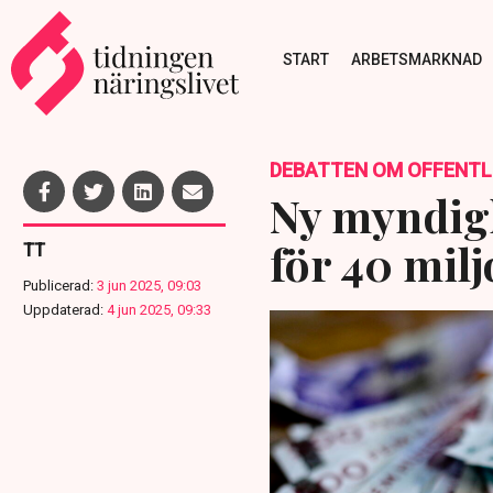
START
ARBETSMARKNAD
DEBATTEN OM OFFENTLI
Ny myndigh
för 40 mil
TT
Publicerad:
3 jun 2025, 09:03
Uppdaterad:
4 jun 2025, 09:33