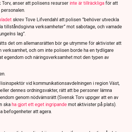
 Torv, anser att polisens resurser
inte är tillräckliga
för att
 personalen.
bladet
skrev Tove Lifvendahl att polisen ”behöver utveckla
da tillståndsgivna verksamheter” mot sabotage, och varnade
jungelns lag”.
tts det om allemansrätten bör ge utrymme för aktivister att
n verksamhet, och om inte polisen borde ha en tydligare
ivat egendom och näringsverksamhet mot den typen av
en.
lisinspektör vid kommunikationsavdelningen i region Väst,
eller dennes ordningsvakter, rätt att be personer lämna
gendom genom nödvärnsrätt (Svensk Torv uppger att en av
n ska
ha gjort ett eget ingripande
mot aktivister på plats).
na befogenheter att agera.