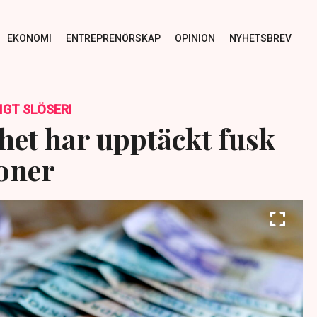
EKONOMI
ENTREPRENÖRSKAP
OPINION
NYHETSBREV
GT SLÖSERI
et har upptäckt fusk
joner