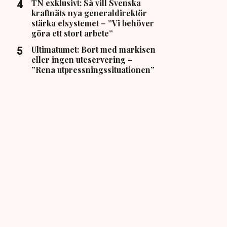
TN exklusivt: Så vill Svenska
kraftnäts nya generaldirektör
stärka elsystemet – ”Vi behöver
göra ett stort arbete”
Ultimatumet: Bort med markisen
eller ingen uteservering –
”Rena utpressningssituationen”