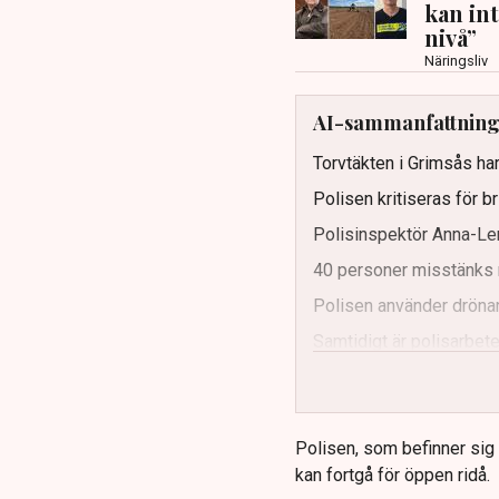
kan in
nivå”
Näringsliv
AI-sammanfattnin
Torvtäkten i Grimsås har
Polisen kritiseras för b
Polisinspektör Anna-Len
40 personer misstänks 
Polisen använder drönar
Samtidigt är polisarbetet
och gränser.
Polisen, som befinner sig på
kan fortgå för öppen ridå.