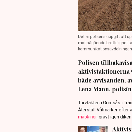
Det är polisens uppgift att up
mot pågående brottslighet so
kommunikationsavdelningen i 
Polisen tillbakavi
aktivistaktionerna 
både avvisanden, 
Lena Mann, polisins
Torvtäkten i Grimsås i Tr
Återställ Våtmarker efter a
maskiner
, grävt igen dike
Aktivi