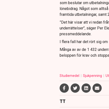
som beslutar om utbetalning
lönebidrag. Något som alltså h
framtida utbetalningar, samt 
”Det här visar att vi redan frå
underrättelser", säger Per El
pressmeddelande.
I flera fall har det rört sig o
Många av av de 1 432 underrät
beloppen för krav och stoppa
Studiemedel
Sjukpenning
Ut
TT