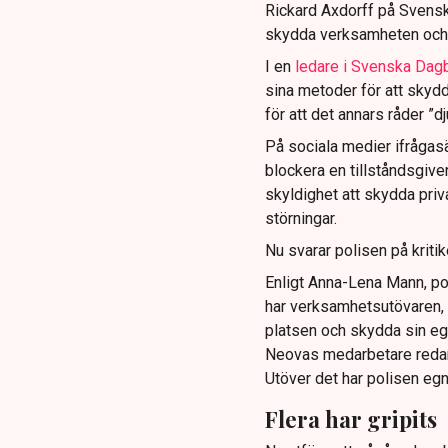
Rickard Axdorff på Svensk
skydda verksamheten och
I en
ledare i Svenska Dag
sina metoder för att skyd
för att det annars råder ”d
På sociala medier ifrågasä
blockera en tillståndsgive
skyldighet att skydda pr
störningar.
Nu svarar polisen på kritik
Enligt Anna-Lena Mann, po
har verksamhetsutövaren, 
platsen och skydda sin e
Neovas medarbetare reda
Utöver det har polisen eg
Flera har gripits