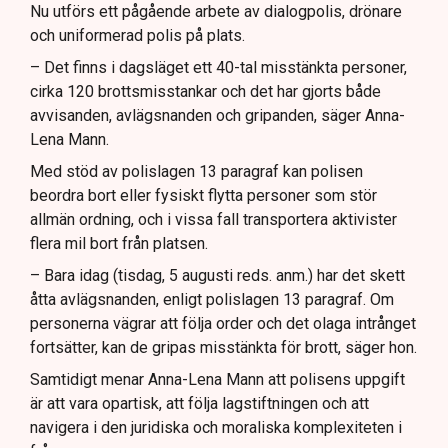
Nu utförs ett pågående arbete av dialogpolis, drönare
och uniformerad polis på plats.
– Det finns i dagsläget ett 40-tal misstänkta personer,
cirka 120 brottsmisstankar och det har gjorts både
avvisanden, avlägsnanden och gripanden, säger Anna-
Lena Mann.
Med stöd av polislagen 13 paragraf kan polisen
beordra bort eller fysiskt flytta personer som stör
allmän ordning, och i vissa fall transportera aktivister
flera mil bort från platsen.
– Bara idag (tisdag, 5 augusti reds. anm.) har det skett
åtta avlägsnanden, enligt polislagen 13 paragraf. Om
personerna vägrar att följa order och det olaga intrånget
fortsätter, kan de gripas misstänkta för brott, säger hon.
Samtidigt menar Anna-Lena Mann att polisens uppgift
är att vara opartisk, att följa lagstiftningen och att
navigera i den juridiska och moraliska komplexiteten i