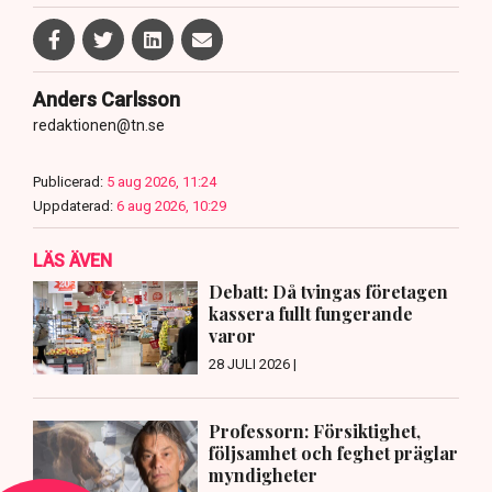
Anders Carlsson
redaktionen@tn.se
Publicerad:
5 aug 2026, 11:24
Uppdaterad:
6 aug 2026, 10:29
LÄS ÄVEN
Debatt: Då tvingas företagen
kassera fullt fungerande
varor
28 JULI 2026 |
Professorn: Försiktighet,
följsamhet och feghet präglar
myndigheter