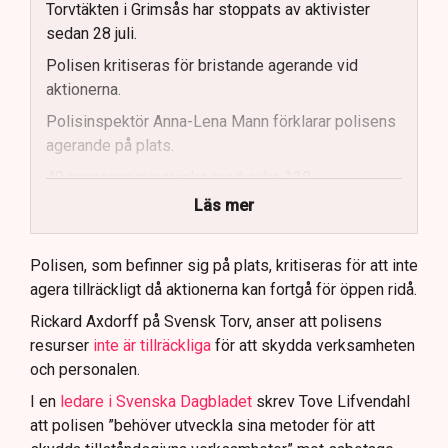
Torvtäkten i Grimsås har stoppats av aktivister
sedan 28 juli.
Polisen kritiseras för bristande agerande vid
aktionerna.
Polisinspektör Anna-Lena Mann förklarar polisens
agerande på plats.
40 personer misstänks med cirka 120
brottsmisstankar kopplade.
Läs mer
Polisen använder drönare och uniformerad polis
för att dokumentera bevis.
Polisen, som befinner sig på plats, kritiseras för att inte
agera tillräckligt då aktionerna kan fortgå för öppen ridå.
Samtidigt är polisarbetet komplext när det gäller
att navigera juridiska rättigheter och gränser.
Rickard Axdorff på Svensk Torv, anser att polisens
resurser
inte är tillräckliga
för att skydda verksamheten
och personalen.
I en
ledare i Svenska Dagbladet
skrev Tove Lifvendahl
att polisen ”behöver utveckla sina metoder för att