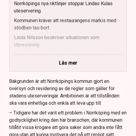
Norrköpings nya riktlinjer stoppar Lindas Kulas
uteservering.
Kommunen kräver att restaurangens markis med
stödben tas bort.
Linda Nilsson beskriver situationen som
utpressning.
Flera krögare kritiserar kommunen för otydlig
kommunikation.
Läs mer
Kommunen vill skapa enhetliga regler för
uteserveringar.
Bakgrunden är att Norrköpings kommun gjort en
översyn och revidering av de regler som gäller för
Lindas Kula ställer in uteserveringen för
stadens uteserveringar. Ambitionen är att tillstånden
sommaren.
ska vara enhetliga och enkla att leva upp till.
– Tidigare har det varit ett problem i Norrköping med en
godtycklighet kring den här branschen, där kommunen
tillåtit vissa krögare att göra saker som andra inte fått
göra utan att kunna motivera det på ett rimligt sätt,