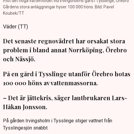
mot det höga vattenflödet vid Irvingsholms gård i Tysslinge, Örebro.
Gårdens stora anläggningar hyser 100 000 höns. Bild: Pavel
Koubek/TT
Väder (TT)
Det senaste regnovädret har orsakat stora
problem i bland annat Norrköping, Örebro
och Nässjö.
På en gård i Tysslinge utanför Örebro hotas
100 000 höns av vattenmassorna.
– Det är jättekris, säger lantbrukaren Lars-
Håkan Jonsson.
På gården Irvingsholm i Tysslinge stiger vattnet från
Tysslingesjön snabbt.