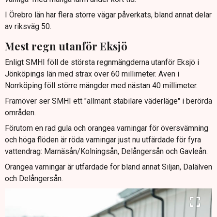
I Örebro län har flera större vägar påverkats, bland annat delar
av riksväg 50.
Mest regn utanför Eksjö
Enligt SMHI föll de största regnmängderna utanför Eksjö i
Jönköpings län med strax över 60 millimeter. Även i
Norrköping föll större mängder med nästan 40 millimeter.
Framöver ser SMHI ett "allmänt stabilare väderläge" i berörda
områden.
Förutom en rad gula och orangea varningar för översvämning
och höga flöden är röda varningar just nu utfärdade för fyra
vattendrag: Marnäsån/Kolningsån, Delångersån och Gavleån.
Orangea varningar är utfärdade för bland annat Siljan, Dalälven
och Delångersån.