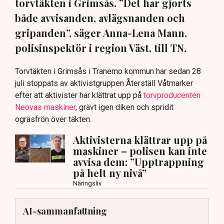
torvtäkten i Grimsås. ”Det har gjorts
både avvisanden, avlägsnanden och
gripanden”, säger Anna-Lena Mann,
polisinspektör i region Väst, till TN.
Torvtäkten i Grimsås i Tranemo kommun har sedan 28
juli stoppats av aktivistgruppen Återställ Våtmarker
efter att aktivister har klättrat upp på
torvproducenten
Neovas maskiner
, grävt igen diken och spridit
ogräsfrön över täkten.
Aktivisterna klättrar upp på
maskiner – polisen kan inte
avvisa dem: ”Upptrappning
på helt ny nivå”
Näringsliv
AI-sammanfattning