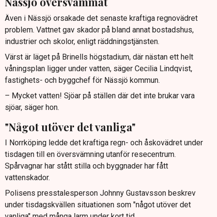
Nässjö översvämmat
Även i Nässjö orsakade det senaste kraftiga regnovädret
problem. Vattnet gav skador på bland annat bostadshus,
industrier och skolor, enligt räddningstjänsten.
Värst är läget på Brinells högstadium, där nästan ett helt
våningsplan ligger under vatten, säger Cecilia Lindqvist,
fastighets- och byggchef för Nässjö kommun.
– Mycket vatten! Sjöar på ställen där det inte brukar vara
sjöar, säger hon.
"Något utöver det vanliga"
I Norrköping ledde det kraftiga regn- och åskovädret under
tisdagen till en översvämning utanför resecentrum.
Spårvagnar har stått stilla och byggnader har fått
vattenskador.
Polisens presstalesperson Johnny Gustavsson beskrev
under tisdagskvällen situationen som "något utöver det
vanliga" med många larm under kort tid.