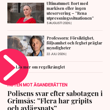
Ultimatumet: Bort med
markisen eller ingen
uteservering – ”Rena
utpressningssituationen”
5 AUGUSTI 2026 |
Professorn: Försiktighet,
följsamhet och feghet präglar
myndigheter
22 JULI 2026 |
Läs mer om regelkrånglet
HOTEN MOT ÄGANDERÄTTEN
Polisens svar efter sabotagen i
Grimsås: ”Flera har gripits
och avlägsnats”