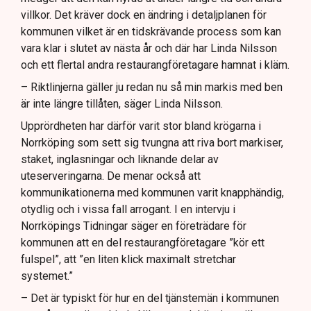
villkor. Det kräver dock en ändring i detaljplanen för
kommunen vilket är en tidskrävande process som kan
vara klar i slutet av nästa år och där har Linda Nilsson
och ett flertal andra restaurangföretagare hamnat i kläm.
– Riktlinjerna gäller ju redan nu så min markis med ben
är inte längre tillåten, säger Linda Nilsson.
Upprördheten har därför varit stor bland krögarna i
Norrköping som sett sig tvungna att riva bort markiser,
staket, inglasningar och liknande delar av
uteserveringarna. De menar också att
kommunikationerna med kommunen varit knapphändig,
otydlig och i vissa fall arrogant. I en intervju i
Norrköpings Tidningar säger en företrädare för
kommunen att en del restaurangföretagare ”kör ett
fulspel”, att ”en liten klick maximalt stretchar
systemet.”
– Det är typiskt för hur en del tjänstemän i kommunen