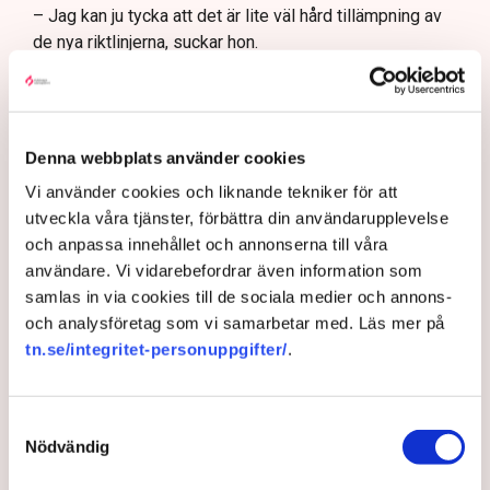
– Jag kan ju tycka att det är lite väl hård tillämpning av
de nya riktlinjerna, suckar hon.
De kraftiga protesterna från många av stadens krögare
mot de nya riktlinjerna har fått Norrköpings kommun att
backa ett steg och ge en del av restaurangerna
uppskov med rivningen av olika konstruktioner vid
Denna webbplats använder cookies
uteserveringarna, allt i väntan på att en ny detaljplan ska
Vi använder cookies och liknande tekniker för att
träda i kraft.
utveckla våra tjänster, förbättra din användarupplevelse
och anpassa innehållet och annonserna till våra
”Kan ju inte riva någon annans
användare. Vi vidarebefordrar även information som
egendom.”
samlas in via cookies till de sociala medier och annons-
och analysföretag som vi samarbetar med. Läs mer på
tn.se/integritet-personuppgifter/
.
Men det hjälper inte Lindas Kula, av det faktum att
markisen tillhör fastigheten och inte restaurangen.
Alltså är det fastighetsägaren Stadsrum som har
Samtyckesval
ansvaret för den.
Nödvändig
– Jag kan ju inte riva någon annans egendom. Jag vet