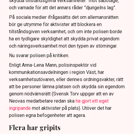
skydda tillståndsgivna verksamheter” mot sabotage,
och varnade för att det annars råder ”djungelns lag”.
På sociala medier ifrågasätts det om allemansrätten
bör ge utrymme för aktivister att blockera en
tillståndsgiven verksamhet, och om inte polisen borde
ha en tydligare skyldighet att skydda privat egendom
och näringsverksamhet mot den typen av störningar.
Nu svarar polisen på kritiken.
Enligt Anna-Lena Mann, polisinspektör vid
kommunikationsavdelningen i region Väst, har
verksamhetsutövaren, eller dennes ordningsvakter, rätt
att be personer lämna platsen och skydda sin egendom
genom nödvärnsrätt (Svensk Torv uppger att en av
Neovas medarbetare redan ska
ha gjort ett eget
ingripande
mot aktivister på plats). Utöver det har
polisen egna befogenheter att agera.
Flera har gripits