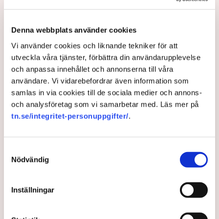
tillåtit vissa krögare att göra saker som andra inte fått
göra utan att kunna motivera det på ett rimligt sätt,
säger Johan Gustafsson, Svenskt Näringslivs
Denna webbplats använder cookies
regionchef i Östergötland.
Vi använder cookies och liknande tekniker för att
Upprörda företagare
utveckla våra tjänster, förbättra din användarupplevelse
och anpassa innehållet och annonserna till våra
I korthet innebär förändringen att en del av det som
användare. Vi vidarebefordrar även information som
kallas allmän platsmark ändras till att bli så kallad
samlas in via cookies till de sociala medier och annons-
kvartersmark. Allmän platsmark är till för allmänheten
och analysföretag som vi samarbetar med. Läs mer på
och kan bara upplåtas för annan verksamhet, till
tn.se/integritet-personuppgifter/
.
exempel en uteservering, under begränsad tid och får
inte ha alltför omfattande konstruktioner som väggar
och inglasning.
Samtyckesval
Nödvändig
– Det har funnits konstruktioner runt uteserveringarna
som inte varit öppna och sådana är inte tillåtna på
offentlig mark. Därför görs förändringarna, säger Maria
Inställningar
Egebäck, enhetschef på driftstöd och service i
Norrköping.