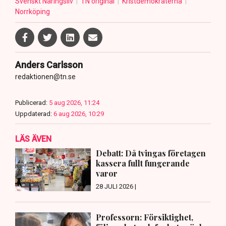
Svenskt Näringsliv
TN original
Kristdemokraterna
Norrköping
Anders Carlsson
redaktionen@tn.se
Publicerad:
5 aug 2026, 11:24
Uppdaterad:
6 aug 2026, 10:29
LÄS ÄVEN
Debatt: Då tvingas företagen
kassera fullt fungerande
varor
28 JULI 2026 |
Professorn: Försiktighet,