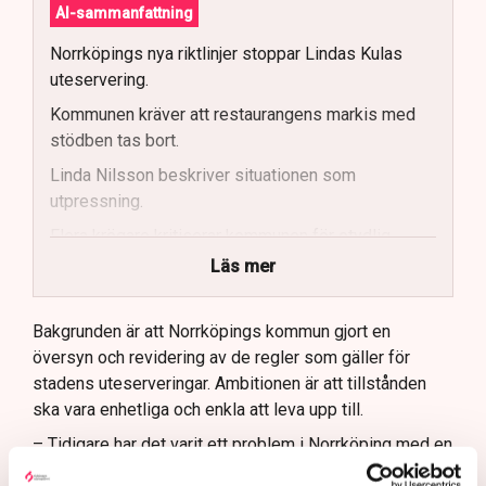
AI-sammanfattning
Norrköpings nya riktlinjer stoppar Lindas Kulas
uteservering.
Kommunen kräver att restaurangens markis med
stödben tas bort.
Linda Nilsson beskriver situationen som
utpressning.
Flera krögare kritiserar kommunen för otydlig
kommunikation.
Läs mer
Kommunen vill skapa enhetliga regler för
uteserveringar.
Bakgrunden är att Norrköpings kommun gjort en
översyn och revidering av de regler som gäller för
Lindas Kula ställer in uteserveringen för
stadens uteserveringar. Ambitionen är att tillstånden
sommaren.
ska vara enhetliga och enkla att leva upp till.
– Tidigare har det varit ett problem i Norrköping med en
godtycklighet kring den här branschen, där kommunen