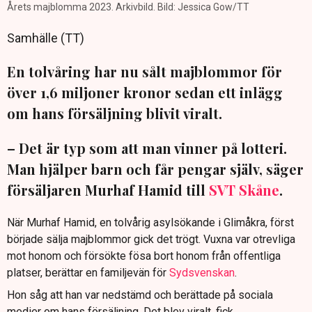
Årets majblomma 2023. Arkivbild. Bild: Jessica Gow/TT
Samhälle (TT)
En tolvåring har nu sålt majblommor för
över 1,6 miljoner kronor sedan ett inlägg
om hans försäljning blivit viralt.
– Det är typ som att man vinner på lotteri.
Man hjälper barn och får pengar själv, säger
försäljaren Murhaf Hamid till
SVT Skåne
.
När Murhaf Hamid, en tolvårig asylsökande i Glimåkra, först
började sälja majblommor gick det trögt. Vuxna var otrevliga
mot honom och försökte fösa bort honom från offentliga
platser, berättar en familjevän för
Sydsvenskan
.
Hon såg att han var nedstämd och berättade på sociala
medier om hans försäljning. Det blev viralt, fick