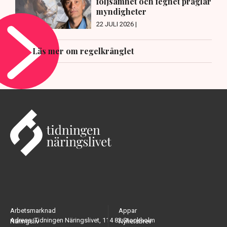
följsamhet och feghet präglar
myndigheter
22 JULI 2026 |
Läs mer om regelkrånglet
Arbetsmarknad
Appar
Adress: Tidningen Näringslivet, 114 82 Stockholm
Näringsliv
Nyhetsbrev