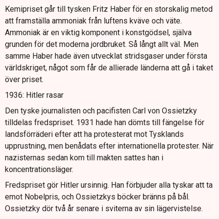
Kemipriset går till tysken Fritz Haber för en storskalig metod
att framställa ammoniak från luftens kväve och väte.
Ammoniak är en viktig komponent i konstgödsel, själva
grunden för det moderna jordbruket. Så långt allt väl. Men
samme Haber hade även utvecklat stridsgaser under första
världskriget, något som får de allierade länderna att gå i taket
över priset.
1936: Hitler rasar
Den tyske journalisten och pacifisten Carl von Ossietzky
tilldelas fredspriset. 1931 hade han dömts till fängelse för
landsförräderi efter att ha protesterat mot Tysklands
upprustning, men benådats efter internationella protester. När
nazisternas sedan kom till makten sattes han i
koncentrationsläger.
Fredspriset gör Hitler ursinnig. Han förbjuder alla tyskar att ta
emot Nobelpris, och Ossietzkys böcker bränns på bål.
Ossietzky dör två år senare i sviterna av sin lägervistelse.