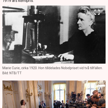
1919 års kemipris.
Marie Curie, cirka 1920. Hon tilldelades Nobelpriset vid två tillfällen.
Bild: NTB/TT