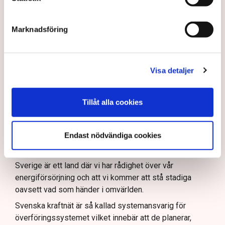
Hjärnan bakom
regeringens nya plan för
Marknadsföring
elsystemet: ”Vi har varit
naiva”
Näringsliv
Visa detaljer
Vad kan Svenska kraftnät göra för att skapa
förutsättningar för näringslivet?
Tillåt alla cookies
– Det är väldigt viktigt att tydliggöra hur vi kan
expandera och möta industrins behov av el. Jag ser det
som en grundläggande förutsättning för vår
Endast nödvändiga cookies
konkurrenskraft och då är det viktigt att säkerställa
leveranssäkerhet och att kunna visa företagen att
Sverige är ett land där vi har rådighet över vår
energiförsörjning och att vi kommer att stå stadiga
oavsett vad som händer i omvärlden.
Svenska kraftnät är så kallad systemansvarig för
överföringssystemet vilket innebär att de planerar,