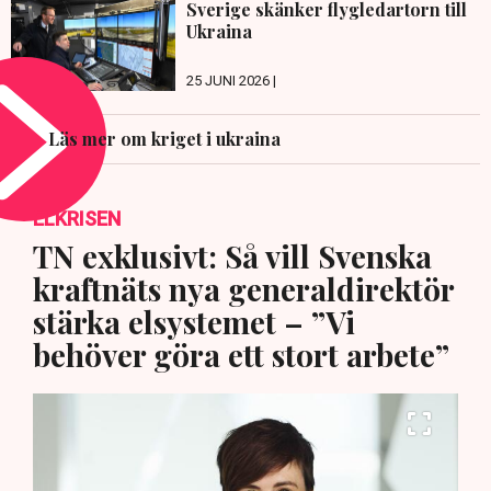
Sverige skänker flygledartorn till
Ukraina
25 JUNI 2026 |
Läs mer om kriget i ukraina
ELKRISEN
TN exklusivt: Så vill Svenska
kraftnäts nya generaldirektör
stärka elsystemet – ”Vi
behöver göra ett stort arbete”