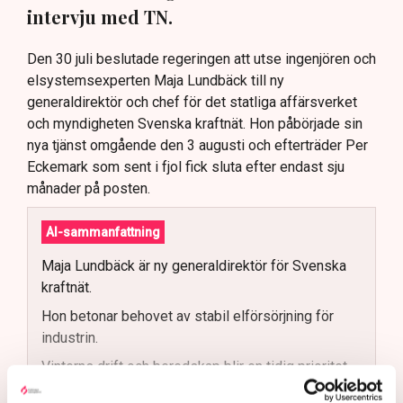
intervju med TN.
Den 30 juli beslutade regeringen att utse ingenjören och
elsystemsexperten Maja Lundbäck till ny
generaldirektör och chef för det statliga affärsverket
och myndigheten Svenska kraftnät. Hon påbörjade sin
nya tjänst omgående den 3 augusti och efterträder Per
Eckemark som sent i fjol fick sluta efter endast sju
månader på posten.
AI-sammanfattning
Maja Lundbäck är ny generaldirektör för Svenska
kraftnät.
Hon betonar behovet av stabil elförsörjning för
industrin.
Vinterns drift och beredskap blir en tidig prioritet.
Myndigheten ska förbereda sig för ny ellag 2027.