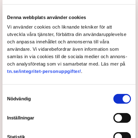
Maja Lundbäck vill se en mer proaktiv
Läs mer
systemoperatör.
Denna webbplats använder cookies
Nya utlandsförbindelser ska analyseras noggrant.
Vi använder cookies och liknande tekniker för att
Maja Lundbäck är energisystemsingenjör i botten och
utveckla våra tjänster, förbättra din användarupplevelse
har två tidigare omgångar hos Svenska kraftnät i
och anpassa innehållet och annonserna till våra
bagaget. Därutöver har hon varit analytiker på
användare. Vi vidarebefordrar även information som
Strålsäkerhetsmyndigheten, chefsingenjör hos
samlas in via cookies till de sociala medier och annons-
Försvarsmakten och specialist på den europeiska
och analysföretag som vi samarbetar med. Läs mer på
samarbetsorganisationen för stamnätsoperatörer där
tn.se/integritet-personuppgifter/
.
Svenska kraftnät ingår, ENTSO-E.
Närmast kommer hon från klimat- och
Samtyckesval
näringslivsdepartementet där hon tjänstgjort som
Nödvändig
energiminister Ebba Busch statssekreterare i frågor
som rör energi.
Inställningar
– Det är väldigt hedersamt och jag tar mig an detta med
stor ödmjukhet, säger hon i en exklusiv intervju med
Tidningen Näringslivet.
Statistik