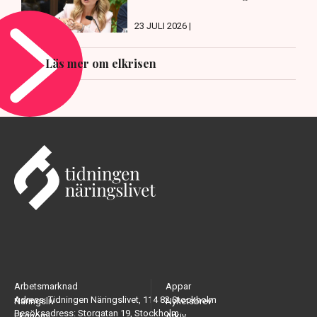
23 JULI 2026 |
Läs mer om elkrisen
Arbetsmarknad
Appar
Adress: Tidningen Näringslivet, 114 82 Stockholm
Näringsliv
Nyhetsbrev
Besöksadress: Storgatan 19, Stockholm
Ekonomi
Arkiv