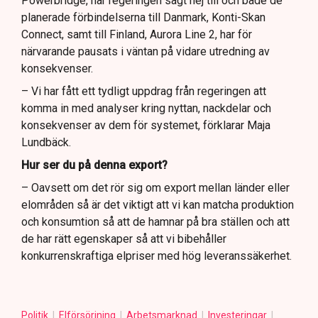
Powerbridge, har regeringen sagt nej till och både de
planerade förbindelserna till Danmark, Konti-Skan
Connect, samt till Finland, Aurora Line 2, har för
närvarande pausats i väntan på vidare utredning av
konsekvenser.
– Vi har fått ett tydligt uppdrag från regeringen att
komma in med analyser kring nyttan, nackdelar och
konsekvenser av dem för systemet, förklarar Maja
Lundbäck.
Hur ser du på denna export?
– Oavsett om det rör sig om export mellan länder eller
elområden så är det viktigt att vi kan matcha produktion
och konsumtion så att de hamnar på bra ställen och att
de har rätt egenskaper så att vi bibehåller
konkurrenskraftiga elpriser med hög leveranssäkerhet.
Politik
Elförsörjning
Arbetsmarknad
Investeringar