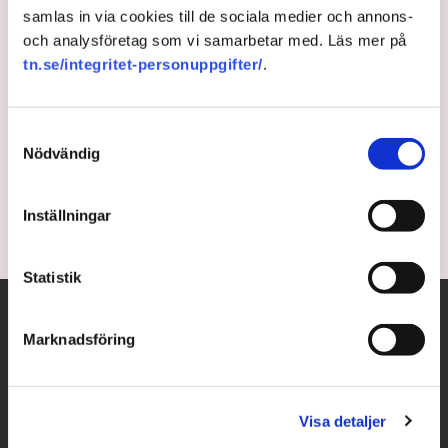
samlas in via cookies till de sociala medier och annons-
Massiva satsningar krävs för
och analysföretag som vi samarbetar med. Läs mer på
tn.se/integritet-personuppgifter/
.
lyckad elektrifiering
Massiva statliga satsningar krävs för att kunna
Samtyckesval
elektrifiera transporterna. Det skriver
Nödvändig
Transportföretagen.
Inställningar
4 years ago |
Av: Anna Renneus Guthrie
Statistik
Marknadsföring
Visa detaljer