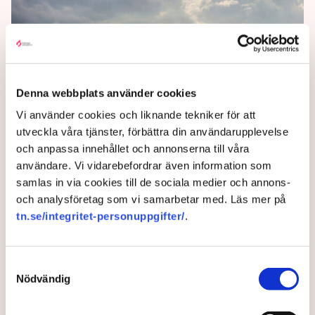
Drömmen om överljudsplan
lever igen
Denna webbplats använder cookies
Flygtrafiken med Concorde fick ett tragiskt slut i
Vi använder cookies och liknande tekniker för att
form av dödskraschen i Paris. Nu, drygt 20 år senare,
utveckla våra tjänster, förbättra din användarupplevelse
väcks nya förhoppningar om att resa i överljudsfart.
och anpassa innehållet och annonserna till våra
användare. Vi vidarebefordrar även information som
3 years ago |
Av: TT
samlas in via cookies till de sociala medier och annons-
och analysföretag som vi samarbetar med. Läs mer på
tn.se/integritet-personuppgifter/
.
Samtyckesval
Nödvändig