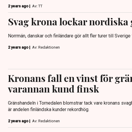
2 years ago |
Av: TT
Svag krona lockar nordiska
Norrmän, danskar och finländare gör allt fler turer till Sverige 
2 years ago |
Av: Redaktionen
Kronans fall en vinst för gr
varannan kund finsk
Gränshandeln i Tornedalen blomstrar tack vare kronans sva
är andelen finländska kunder rekordhög.
2 years ago |
Av: Redaktionen