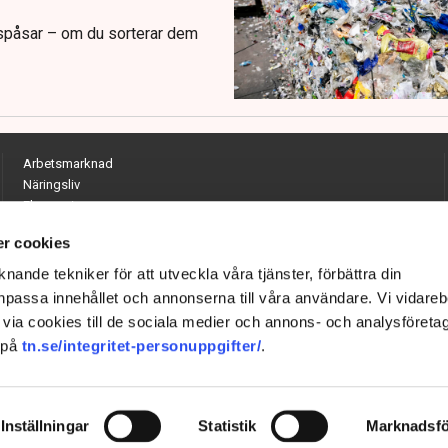
ispåsar – om du sorterar dem
Arbetsmarknad
Näringsliv
Ekonomi
Entreprenörskap
r cookies
Opinion
Hållbarhet
nande tekniker för att utveckla våra tjänster, förbättra din
Utrikes
passa innehållet och annonserna till våra användare. Vi vidareb
Krönikor
via cookies till de sociala medier och annons- och analysföreta
Quiz
 på
tn.se/integritet-personuppgifter/
.
Inställningar
Statistik
Marknadsfö