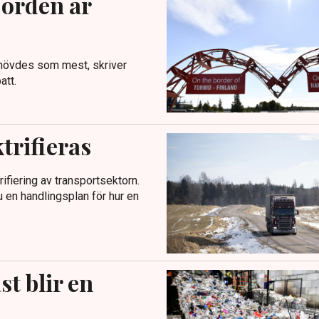
Norden är
ehövdes som mest, skriver
att.
trifieras
ifiering av transportsektorn.
 en handlingsplan för hur en
st blir en