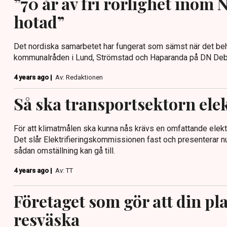
”70 år av fri rörlighet inom 
hotad”
Det nordiska samarbetet har fungerat som sämst när det b
kommunalråden i Lund, Strömstad och Haparanda på DN Deb
4 years ago |
Av: Redaktionen
Så ska transportsektorn elek
För att klimatmålen ska kunna nås krävs en omfattande elektr
Det slår Elektrifieringskommissionen fast och presenterar nu
sådan omställning kan gå till.
4 years ago |
Av: TT
Företaget som gör att din pla
resväska