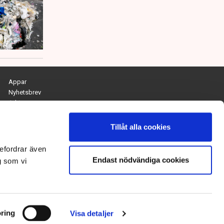
Appar
Nyhetsbrev
Arkiv
Kontakta redaktionen
Personuppgifts- och cookiepolicy
Tillåt alla cookies
Om Tidningen Näringslivet
efordrar även
Endast nödvändiga cookies
Chefredaktör och ansvarig utgivare:
g som vi
Anna Dalqvist
Kontakt: anna.dalqvist@tn.se
ring
Visa detaljer