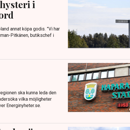
hysteri i
ord
bland annat köpa godis. ”Vi har
yman-Pitkänen, butikschef i
t regionen ska kunna leda den
dersöka vilka möjligheter
ver Energinyheter.se.