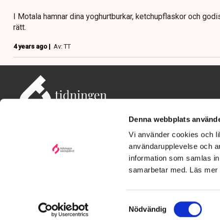
I Motala hamnar dina yoghurtburkar, ketchupflaskor och god
rätt.
4 years ago |
Av: TT
Denna webbplats använde
Vi använder cookies och lik
användarupplevelse och an
information som samlas in 
Adress: Tidningen Näringslivet, 114 82 Stockholm
Besöksadress: Storgatan 19, Stockholm
samarbetar med. Läs mer
Kontakt: redaktionen@tn.se
Samtyckesval
Nödvändig