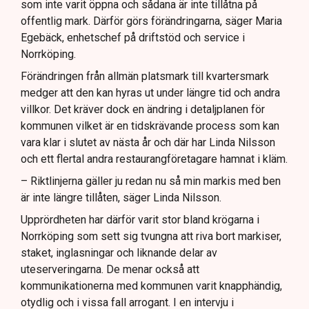
som inte varit öppna och sådana är inte tillåtna på
offentlig mark. Därför görs förändringarna, säger Maria
Egebäck, enhetschef på driftstöd och service i
Norrköping.
Förändringen från allmän platsmark till kvartersmark
medger att den kan hyras ut under längre tid och andra
villkor. Det kräver dock en ändring i detaljplanen för
kommunen vilket är en tidskrävande process som kan
vara klar i slutet av nästa år och där har Linda Nilsson
och ett flertal andra restaurangföretagare hamnat i kläm.
– Riktlinjerna gäller ju redan nu så min markis med ben
är inte längre tillåten, säger Linda Nilsson.
Upprördheten har därför varit stor bland krögarna i
Norrköping som sett sig tvungna att riva bort markiser,
staket, inglasningar och liknande delar av
uteserveringarna. De menar också att
kommunikationerna med kommunen varit knapphändig,
otydlig och i vissa fall arrogant. I en intervju i