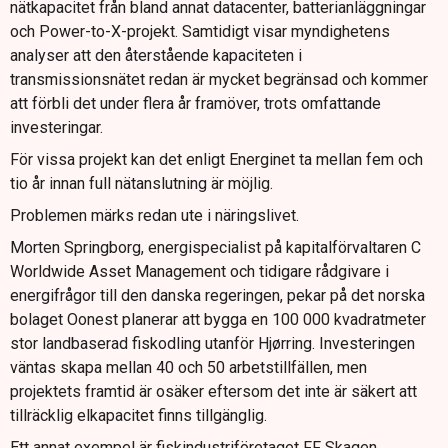
nätkapacitet från bland annat datacenter, batterianläggningar
Debatten om kärnkraft och stabil baskraft växer i
och Power-to-X-projekt. Samtidigt visar myndighetens
Danmark.
analyser att den återstående kapaciteten i
transmissionsnätet redan är mycket begränsad och kommer
att förbli det under flera år framöver, trots omfattande
investeringar.
För vissa projekt kan det enligt Energinet ta mellan fem och
tio år innan full nätanslutning är möjlig.
Problemen märks redan ute i näringslivet.
Morten Springborg, energispecialist på kapitalförvaltaren C
Worldwide Asset Management och tidigare rådgivare i
energifrågor till den danska regeringen, pekar på det norska
bolaget Oonest planerar att bygga en 100 000 kvadratmeter
stor landbaserad fiskodling utanför Hjørring. Investeringen
väntas skapa mellan 40 och 50 arbetstillfällen, men
projektets framtid är osäker eftersom det inte är säkert att
tillräcklig elkapacitet finns tillgänglig.
Ett annat exempel är fiskindustriföretaget FF Skagen.