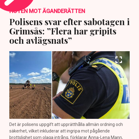
HOTEN MOT ÄGANDERÄTTEN
Polisens svar efter sabotagen i
Grimsås: ”Flera har gripits
och avlägsnats”
Det är polisens uppgift att upprätthålla allmän ordning och
säkerhet, vilket inkluderar att ingripa mot pågående
brottslighet som olaga intrång, förklarar Anna-Lena Mann,