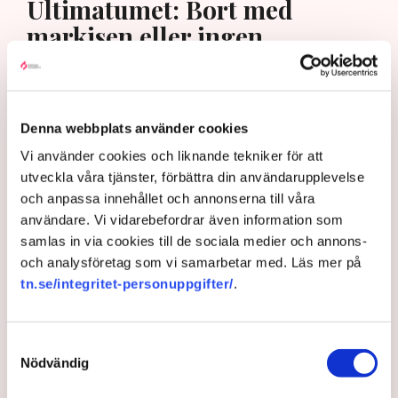
Ultimatumet: Bort med
markisen eller ingen
uteservering – ”Rena
utpressningssituationen”
Denna webbplats använder cookies
Vi använder cookies och liknande tekniker för att
utveckla våra tjänster, förbättra din användarupplevelse
och anpassa innehållet och annonserna till våra
användare. Vi vidarebefordrar även information som
samlas in via cookies till de sociala medier och annons-
och analysföretag som vi samarbetar med. Läs mer på
tn.se/integritet-personuppgifter/
.
”Riktlinjerna gäller ju redan nu så min markis med ben är inte
Samtyckesval
längre tillåten”, säger Linda Nilsson som driver Lindas Kula i
Nödvändig
Norrköping. Bild: Privat