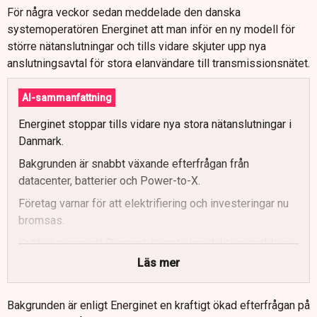
För några veckor sedan meddelade den danska
systemoperatören Energinet att man inför en ny modell för
större nätanslutningar och tills vidare skjuter upp nya
anslutningsavtal för stora elanvändare till transmissionsnätet.
AI-sammanfattning
Energinet stoppar tills vidare nya stora nätanslutningar i
Danmark.
Bakgrunden är snabbt växande efterfrågan från
datacenter, batterier och Power-to-X.
Företag varnar för att elektrifiering och investeringar nu
bromsas.
Kritiker menar att Danmark byggt elproduktion snabbare
än elnät.
Läs mer
Vind- och solkraft kräver enligt experter större nät och
mer balansering.
Bakgrunden är enligt Energinet en kraftigt ökad efterfrågan på