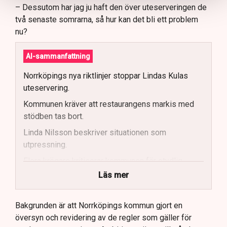
– Dessutom har jag ju haft den över uteserveringen de
två senaste somrarna, så hur kan det bli ett problem
nu?
AI-sammanfattning
Norrköpings nya riktlinjer stoppar Lindas Kulas
uteservering.
Kommunen kräver att restaurangens markis med
stödben tas bort.
Linda Nilsson beskriver situationen som
utpressning.
Flera krögare kritiserar kommunen för otydlig
kommunikation.
Läs mer
Kommunen vill skapa enhetliga regler för
uteserveringar.
Bakgrunden är att Norrköpings kommun gjort en
översyn och revidering av de regler som gäller för
Lindas Kula ställer in uteserveringen för