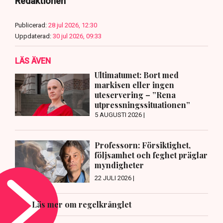
Redaktionen
Publicerad:
28 jul 2026, 12:30
Uppdaterad:
30 jul 2026, 09:33
LÄS ÄVEN
Ultimatumet: Bort med
markisen eller ingen
uteservering – ”Rena
utpressningssituationen”
5 AUGUSTI 2026 |
Professorn: Försiktighet,
följsamhet och feghet präglar
myndigheter
22 JULI 2026 |
Läs mer om regelkrånglet