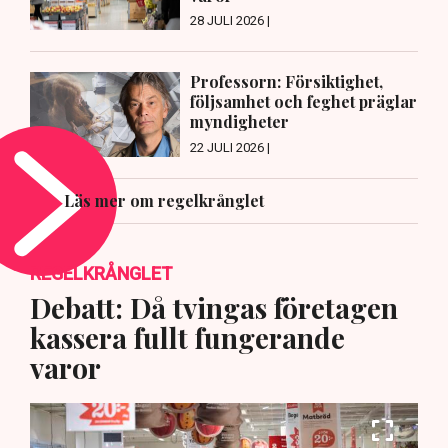
28 JULI 2026 |
Professorn: Försiktighet,
följsamhet och feghet präglar
myndigheter
22 JULI 2026 |
Läs mer om regelkrånglet
REGELKRÅNGLET
Debatt: Då tvingas företagen
kassera fullt fungerande
varor