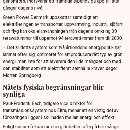
genomförs, motsvarar ett framtida elbehov på upp till åtta
gånger dagens nivå.
Green Power Denmark uppskattar samtidigt att
elektrifieringen av transporter, uppvärmning, industri, sjöfart
och flyg kan öka elanvändningen från dagens omkring 38
terawattimmar till uppemot 94 terawattimmar fram till 2030.
– Det är detta system som två årtiondens energipolitik har
lämnat efter sig: optimerat för att producera rätt typ av grön
energi, men inte för att leverera den i de mängder och med
den stabilitet som ett elektrifierat samhälle kräver, säger
Morten Springborg.
Nätets fysiska begränsningar blir
synliga
Paul-Frederik Bach, tidigare vice direktör för
transmissionssystem hos Eltra, menar att en viktig del av
förklaringen ligger i skillnaden mellan energi och effekt.
Enligt honom fokuserar energidebatten ofta på hur många