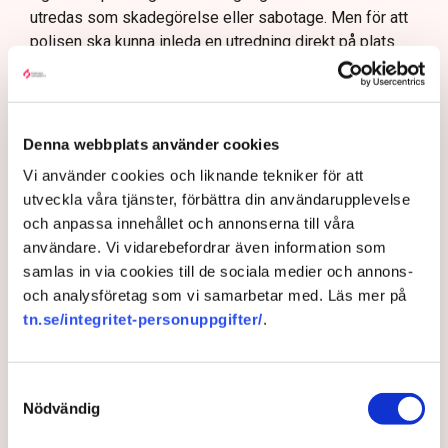
utredas som skadegörelse eller sabotage. Men för att
polisen ska kunna inleda en utredning direkt på plats
krävs att brottet pågår eller nyss har avslutats, samt
konkreta bevis eller utpekade misstänkta.
– Anmälningar om till exempel fröspridningen är
Denna webbplats använder cookies
upptagna och kommer att utredas och lagföras, en del i
efterhand. Det är bland annat anledningen till att vi nu
Vi använder cookies och liknande tekniker för att
även använder drönare för att dokumentera och säkra
utveckla våra tjänster, förbättra din användarupplevelse
bevis, säger Anna-Lena Mann.
och anpassa innehållet och annonserna till våra
användare. Vi vidarebefordrar även information som
samlas in via cookies till de sociala medier och annons-
och analysföretag som vi samarbetar med. Läs mer på
Myndigheter
Gripanden
Tranemo kommun
Polisen
tn.se/integritet-personuppgifter/
.
Svensk Torv : en naturlig råvara
Allemansrätten
Brott
Tove Lifvendahl
Neova
Återställ Våtmarker
Drönare
Utredningar
Skadegörelse
Grimsås
Samtyckesval
Nödvändig