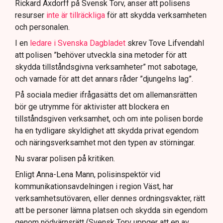
Rickard Axdorff på Svensk Torv, anser att polisens
resurser
inte är tillräckliga
för att skydda verksamheten
och personalen.
I en
ledare i Svenska Dagbladet
skrev Tove Lifvendahl
att polisen ”behöver utveckla sina metoder för att
skydda tillståndsgivna verksamheter” mot sabotage,
och varnade för att det annars råder ”djungelns lag”.
På sociala medier ifrågasätts det om allemansrätten
bör ge utrymme för aktivister att blockera en
tillståndsgiven verksamhet, och om inte polisen borde
ha en tydligare skyldighet att skydda privat egendom
och näringsverksamhet mot den typen av störningar.
Nu svarar polisen på kritiken.
Enligt Anna-Lena Mann, polisinspektör vid
kommunikationsavdelningen i region Väst, har
verksamhetsutövaren, eller dennes ordningsvakter, rätt
att be personer lämna platsen och skydda sin egendom
genom nödvärnsrätt (Svensk Torv uppger att en av