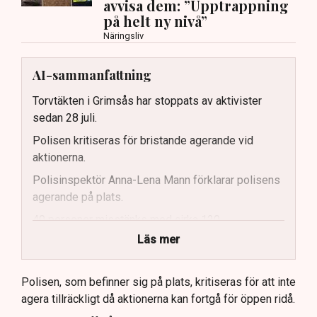
avvisa dem: ”Upptrappning
på helt ny nivå”
Näringsliv
AI-sammanfattning
Torvtäkten i Grimsås har stoppats av aktivister
sedan 28 juli.
Polisen kritiseras för bristande agerande vid
aktionerna.
Polisinspektör Anna-Lena Mann förklarar polisens
agerande på plats.
40 personer misstänks med cirka 120
brottsmisstankar kopplade.
Läs mer
Polisen använder drönare och uniformerad polis
för att dokumentera bevis.
Polisen, som befinner sig på plats, kritiseras för att inte
agera tillräckligt då aktionerna kan fortgå för öppen ridå.
Samtidigt är polisarbetet komplext när det gäller
att navigera juridiska rättigheter och gränser.