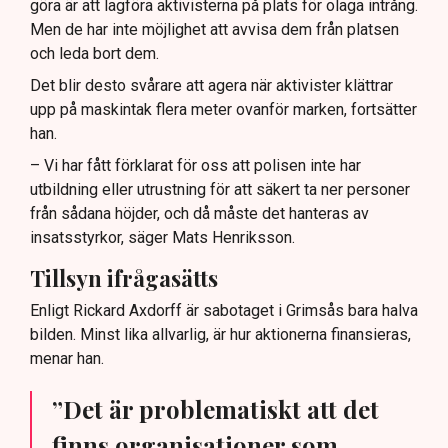
göra är att lagföra aktivisterna på plats för olaga intrång.
Men de har inte möjlighet att avvisa dem från platsen
och leda bort dem.
Det blir desto svårare att agera när aktivister klättrar
upp på maskintak flera meter ovanför marken, fortsätter
han.
– Vi har fått förklarat för oss att polisen inte har
utbildning eller utrustning för att säkert ta ner personer
från sådana höjder, och då måste det hanteras av
insatsstyrkor, säger Mats Henriksson.
Tillsyn ifrågasätts
Enligt Rickard Axdorff är sabotaget i Grimsås bara halva
bilden. Minst lika allvarlig, är hur aktionerna finansieras,
menar han.
”Det är problematiskt att det
finns organisationer som