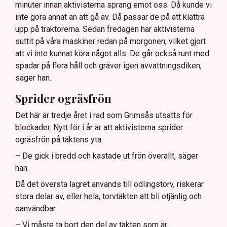
minuter innan aktivisterna sprang emot oss. Då kunde vi
Frågor kvarstår om finansiering av illegal aktivism.
inte göra annat än att gå av. Då passar de på att klättra
upp på traktorerna. Sedan fredagen har aktivisterna
suttit på våra maskiner redan på morgonen, vilket gjort
att vi inte kunnat köra något alls. De går också runt med
spadar på flera håll och gräver igen avvattningsdiken,
säger han.
Sprider ogräsfrön
Det här är tredje året i rad som Grimsås utsätts för
blockader. Nytt för i år är att aktivisterna sprider
ogräsfrön på täktens yta.
– De gick i bredd och kastade ut frön överallt, säger
han.
Då det översta lagret används till odlingstorv, riskerar
stora delar av, eller hela, torvtäkten att bli otjänlig och
oanvändbar.
– Vi måste ta bort den del av täkten som är