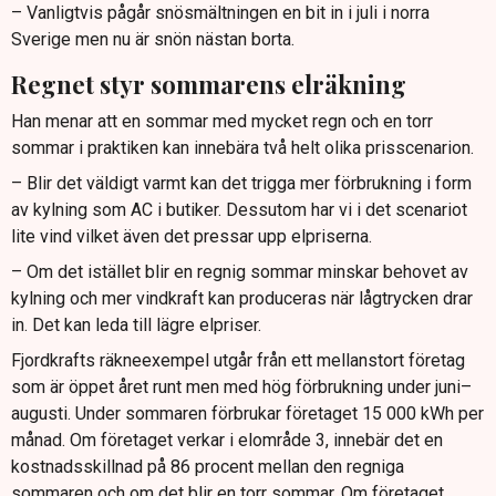
– Vanligtvis pågår snösmältningen en bit in i juli i norra
Sverige men nu är snön nästan borta.
Regnet styr sommarens elräkning
Han menar att en sommar med mycket regn och en torr
sommar i praktiken kan innebära två helt olika prisscenarion.
– Blir det väldigt varmt kan det trigga mer förbrukning i form
av kylning som AC i butiker. Dessutom har vi i det scenariot
lite vind vilket även det pressar upp elpriserna.
– Om det istället blir en regnig sommar minskar behovet av
kylning och mer vindkraft kan produceras när lågtrycken drar
in. Det kan leda till lägre elpriser.
Fjordkrafts räkneexempel utgår från ett mellanstort företag
som är öppet året runt men med hög förbrukning under juni–
augusti. Under sommaren förbrukar företaget 15 000 kWh per
månad. Om företaget verkar i elområde 3, innebär det en
kostnadsskillnad på 86 procent mellan den regniga
sommaren och om det blir en torr sommar. Om företaget