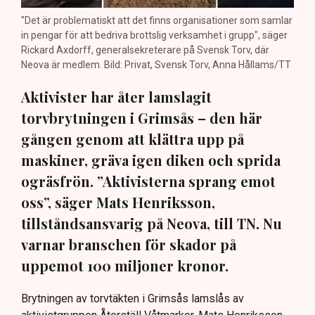
"Det är problematiskt att det finns organisationer som samlar
in pengar för att bedriva brottslig verksamhet i grupp", säger
Rickard Axdorff, generalsekreterare på Svensk Torv, där
Neova är medlem. Bild: Privat, Svensk Torv, Anna Hållams/TT
Aktivister har åter lamslagit
torvbrytningen i Grimsås – den här
gången genom att klättra upp på
maskiner, gräva igen diken och sprida
ogräsfrön. ”Aktivisterna sprang emot
oss”, säger Mats Henriksson,
tillståndsansvarig på Neova, till TN. Nu
varnar branschen för skador på
uppemot 100 miljoner kronor.
Brytningen av torvtäkten i Grimsås lamslås av