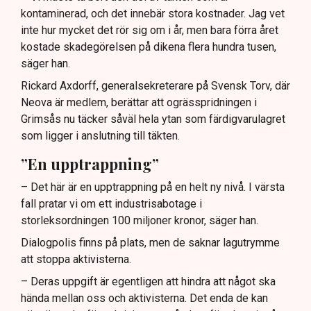
kontaminerad, och det innebär stora kostnader. Jag vet
inte hur mycket det rör sig om i år, men bara förra året
kostade skadegörelsen på dikena flera hundra tusen,
säger han.
Rickard Axdorff, generalsekreterare på Svensk Torv, där
Neova är medlem, berättar att ogrässpridningen i
Grimsås nu täcker såväl hela ytan som färdigvarulagret
som ligger i anslutning till täkten.
”En upptrappning”
– Det här är en upptrappning på en helt ny nivå. I värsta
fall pratar vi om ett industrisabotage i
storleksordningen 100 miljoner kronor, säger han.
Dialogpolis finns på plats, men de saknar lagutrymme
att stoppa aktivisterna.
– Deras uppgift är egentligen att hindra att något ska
hända mellan oss och aktivisterna. Det enda de kan