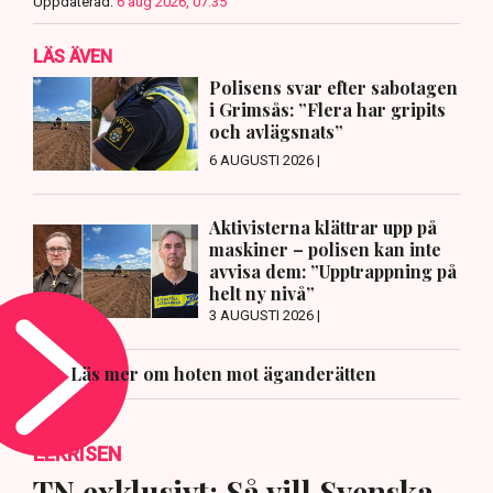
Uppdaterad:
6 aug 2026, 07:35
LÄS ÄVEN
Polisens svar efter sabotagen
i Grimsås: ”Flera har gripits
och avlägsnats”
6 AUGUSTI 2026 |
Aktivisterna klättrar upp på
maskiner – polisen kan inte
avvisa dem: ”Upptrappning på
helt ny nivå”
3 AUGUSTI 2026 |
Läs mer om hoten mot äganderätten
ELKRISEN
TN exklusivt: Så vill Svenska