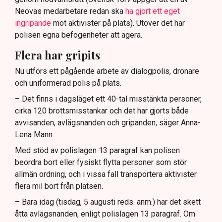
Neovas medarbetare redan ska
ha gjort ett eget
ingripande
mot aktivister på plats). Utöver det har
polisen egna befogenheter att agera.
Flera har gripits
Nu utförs ett pågående arbete av dialogpolis, drönare
och uniformerad polis på plats.
– Det finns i dagsläget ett 40-tal misstänkta personer,
cirka 120 brottsmisstankar och det har gjorts både
avvisanden, avlägsnanden och gripanden, säger Anna-
Lena Mann.
Med stöd av polislagen 13 paragraf kan polisen
beordra bort eller fysiskt flytta personer som stör
allmän ordning, och i vissa fall transportera aktivister
flera mil bort från platsen.
– Bara idag (tisdag, 5 augusti reds. anm.) har det skett
åtta avlägsnanden, enligt polislagen 13 paragraf. Om