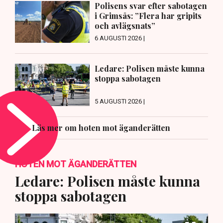
Polisens svar efter sabotagen
i Grimsås: ”Flera har gripits
och avlägsnats”
6 AUGUSTI 2026 |
Ledare: Polisen måste kunna
stoppa sabotagen
5 AUGUSTI 2026 |
Läs mer om hoten mot äganderätten
HOTEN MOT ÄGANDERÄTTEN
Ledare: Polisen måste kunna
stoppa sabotagen