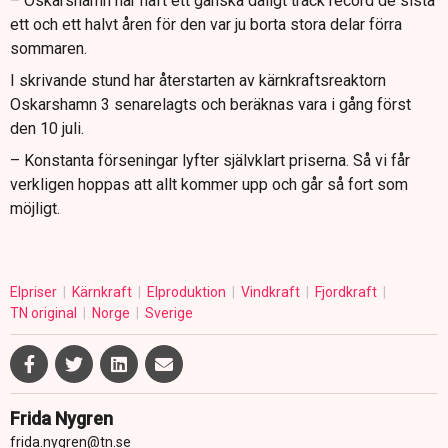
– Oskarshamn har haft ett ganska dåligt track record de sista
ett och ett halvt åren för den var ju borta stora delar förra
sommaren.
I skrivande stund har återstarten av kärnkraftsreaktorn
Oskarshamn 3 senarelagts och beräknas vara i gång först
den 10 juli.
– Konstanta förseningar lyfter självklart priserna. Så vi får
verkligen hoppas att allt kommer upp och går så fort som
möjligt.
Elpriser
Kärnkraft
Elproduktion
Vindkraft
Fjordkraft
TN original
Norge
Sverige
Frida Nygren
frida.nygren@tn.se