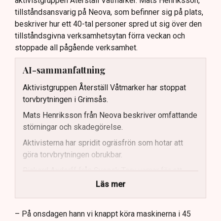
aktivistgruppen Återställ Våtmarker. Mats Henriksson,
tillståndsansvarig på Neova, som befinner sig på plats,
beskriver hur ett 40-tal personer spred ut sig över den
tillståndsgivna verksamhetsytan förra veckan och
stoppade all pågående verksamhet.
AI-sammanfattning
Aktivistgruppen Återställ Våtmarker har stoppat
torvbrytningen i Grimsås.
Mats Henriksson från Neova beskriver omfattande
störningar och skadegörelse.
Aktivisterna har spridit ogräsfrön som hotar att
göra torvbrytningen obrukbar.
Rickard Axdorff från Svensk Torv varnar för ett
stort ekonomiskt sabotage.
Läs mer
Dialogpolisen på plats står maktlös inför
aktivisternas handlingar.
– På onsdagen hann vi knappt köra maskinerna i 45