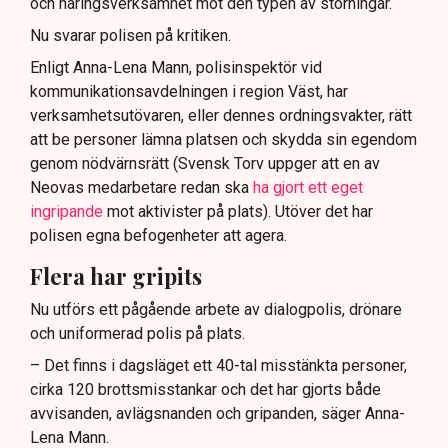
och näringsverksamhet mot den typen av störningar.
Nu svarar polisen på kritiken.
Enligt Anna-Lena Mann, polisinspektör vid
kommunikationsavdelningen i region Väst, har
verksamhetsutövaren, eller dennes ordningsvakter, rätt
att be personer lämna platsen och skydda sin egendom
genom nödvärnsrätt (Svensk Torv uppger att en av
Neovas medarbetare redan ska
ha gjort ett eget
ingripande
mot aktivister på plats). Utöver det har
polisen egna befogenheter att agera.
Flera har gripits
Nu utförs ett pågående arbete av dialogpolis, drönare
och uniformerad polis på plats.
– Det finns i dagsläget ett 40-tal misstänkta personer,
cirka 120 brottsmisstankar och det har gjorts både
avvisanden, avlägsnanden och gripanden, säger Anna-
Lena Mann.