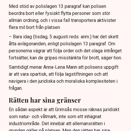
Med stöd av polislagen 13 paragraf kan polisen
beordra bort eller fysiskt flytta personer som stör
allmän ordning, och i vissa fall transportera aktivister
flera mil bort från platsen.
– Bara idag (tisdag, 5 augusti reds. anm.) har det skett
åtta avlägsnanden, enligt polislagen 13 paragraf. Om
personerna vägrar att följa order och det olaga intrånget
fortsätter, kan de gripas misstänkta för brott, säger hon.
Samtidigt menar Anna-Lena Mann att polisens uppgift
är att vara opartisk, att följa lagstiftningen och att
navigera i den juridiska och moraliska komplexiteten i
frågan.
Rätten har sina gränser
En sådan aspekt är att Grimsås mosse räknas juridiskt
som natur- och våtmark, inte som ett inhägnat
industriområde. Det innebär att allemansrätten i
grunden gäller på platsen. Men den rätten har sina