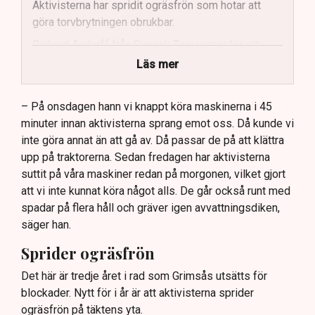
Aktivisterna har spridit ogräsfrön som hotar att
göra torvbrytningen obrukbar.
Rickard Axdorff från Svensk Torv varnar för ett
stort ekonomiskt sabotage.
Läs mer
Dialogpolisen på plats står maktlös inför
aktivisternas handlingar.
– På onsdagen hann vi knappt köra maskinerna i 45
minuter innan aktivisterna sprang emot oss. Då kunde vi
Frågor kvarstår om finansiering av illegal aktivism.
inte göra annat än att gå av. Då passar de på att klättra
upp på traktorerna. Sedan fredagen har aktivisterna
suttit på våra maskiner redan på morgonen, vilket gjort
att vi inte kunnat köra något alls. De går också runt med
spadar på flera håll och gräver igen avvattningsdiken,
säger han.
Sprider ogräsfrön
Det här är tredje året i rad som Grimsås utsätts för
blockader. Nytt för i år är att aktivisterna sprider
ogräsfrön på täktens yta.