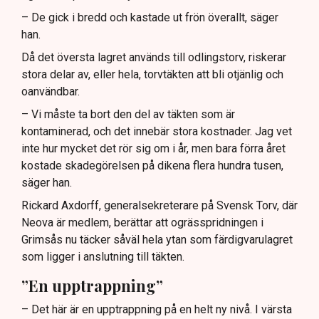
– De gick i bredd och kastade ut frön överallt, säger
han.
Då det översta lagret används till odlingstorv, riskerar
stora delar av, eller hela, torvtäkten att bli otjänlig och
oanvändbar.
– Vi måste ta bort den del av täkten som är
kontaminerad, och det innebär stora kostnader. Jag vet
inte hur mycket det rör sig om i år, men bara förra året
kostade skadegörelsen på dikena flera hundra tusen,
säger han.
Rickard Axdorff, generalsekreterare på Svensk Torv, där
Neova är medlem, berättar att ogrässpridningen i
Grimsås nu täcker såväl hela ytan som färdigvarulagret
som ligger i anslutning till täkten.
”En upptrappning”
– Det här är en upptrappning på en helt ny nivå. I värsta