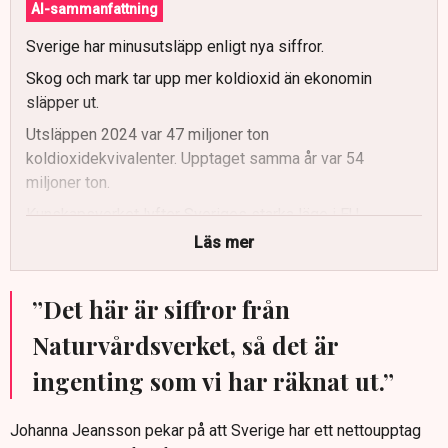
AI-sammanfattning
Sverige har minusutsläpp enligt nya siffror.
Skog och mark tar upp mer koldioxid än ekonomin
släpper ut.
Utsläppen 2024 var 47 miljoner ton
koldioxidekvivalenter. Upptaget samma år var 54
miljoner ton.
Kunskapsverket lyfter Sveriges starka läge i EU.
Läs mer
Samtidigt betonas behovet av balans i skogsbruket.
”Det här är siffror från
Naturvårdsverket, så det är
ingenting som vi har räknat ut.”
Johanna Jeansson pekar på att Sverige har ett nettoupptag