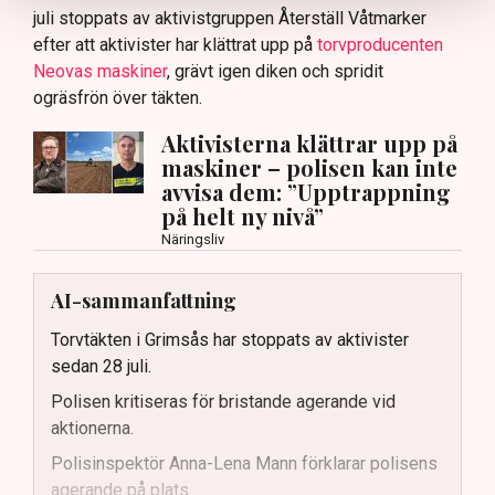
juli stoppats av aktivistgruppen Återställ Våtmarker
efter att aktivister har klättrat upp på
torvproducenten
Neovas maskiner
, grävt igen diken och spridit
ogräsfrön över täkten.
Aktivisterna klättrar upp på
maskiner – polisen kan inte
avvisa dem: ”Upptrappning
på helt ny nivå”
Näringsliv
AI-sammanfattning
Torvtäkten i Grimsås har stoppats av aktivister
sedan 28 juli.
Polisen kritiseras för bristande agerande vid
aktionerna.
Polisinspektör Anna-Lena Mann förklarar polisens
agerande på plats.