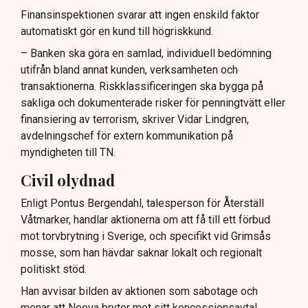
Finansinspektionen svarar att ingen enskild faktor
automatiskt gör en kund till högriskkund.
– Banken ska göra en samlad, individuell bedömning
utifrån bland annat kunden, verksamheten och
transaktionerna. Riskklassificeringen ska bygga på
sakliga och dokumenterade risker för penningtvätt eller
finansiering av terrorism, skriver Vidar Lindgren,
avdelningschef för extern kommunikation på
myndigheten till TN.
Civil olydnad
Enligt Pontus Bergendahl, talesperson för Återställ
Våtmarker, handlar aktionerna om att få till ett förbud
mot torvbrytning i Sverige, och specifikt vid Grimsås
mosse, som han hävdar saknar lokalt och regionalt
politiskt stöd.
Han avvisar bilden av aktionen som sabotage och
menar att Neova bryter mot sitt koncessionsavtal