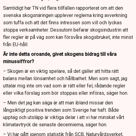
Samtidigt har TN vid flera tillfällen rapporterat om att den
svenska skogsnäringen upplever reglerna kring avverkning
som tuffa och att det finns intressen som vill och lyckas
stoppa verksamheter. Dessutom befarar skogsindustrin att
fler regler är på väg som kan försvåra skogsbruket, inte minst
från EU-håll.
Är inte detta oroande, givet skogens bidrag till våra
minussiffror?
– Skogen är en viktig spelare, så det gäller att hitta rätt
balans mellan lönsamhet och hållbarhet. Men som sagt, jag
uttalar mig inte om vad som är rätt eller fel, rådande regler
eller vilka förslag som bör stoppas eller införas, säger hon.
– Men det jag kan säga är att man ibland missar den
långsiktigt positiva trenden som Sverige har haft. Både
upptag och utsläpp är viktiga delar i att vi har minskat vårt
klimatavtryck de senaste decennierna, säger hon.
– Vi har gått igenom statistik från SCB, Naturvårdsverket,