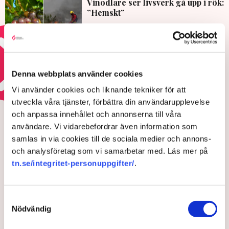
Vinodlare ser livsverk gå upp i rök:
”Hemskt”
29 JULI 2026 |
Läs mer om klimatomställningen
Denna webbplats använder cookies
Vi använder cookies och liknande tekniker för att
HOTEN MOT ÄGANDERÄTTEN
utveckla våra tjänster, förbättra din användarupplevelse
Polisens svar efter sabotagen i
och anpassa innehållet och annonserna till våra
användare. Vi vidarebefordrar även information som
Grimsås: ”Flera har gripits
samlas in via cookies till de sociala medier och annons-
och avlägsnats”
och analysföretag som vi samarbetar med. Läs mer på
tn.se/integritet-personuppgifter/
.
Samtyckesval
Nödvändig