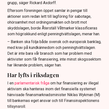
grupp, säger Rickard Axdorff.
Eftersom föreningen öppet samlar in pengar till
aktioner som redan lett till lagföring för sabotage,
ohörsamhet mot ordningsmakten och brott mot
skyddslagen, borde Återställ Våtmarker klassificeras
som högriskkund enligt penningtvättslagen, menar han.
– Banken ska följa både svensk och europeisk banklag,
med krav på kundkännedom och penningtvättslagen.
Det är inte bara vår bransch som har problem med
aktivister som får finansiering, inte minst skogssektorn
har liknande problem, säger han.
Har lyfts i riksdagen
I en
parlamentarisk fråga
om hur finansiering av illegal
aktivism ska hanteras inom det finansiella systemet
hänvisade finansmarknadsminister Niklas Wykman (M)
till bankernas eget ansvar och till Finansinspektionens
tillsynsroll.