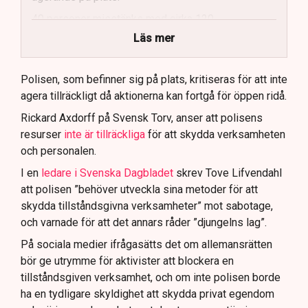
40 personer misstänks med cirka 120
brottsmisstankar kopplade.
Läs mer
Polisen använder drönare och uniformerad polis
för att dokumentera bevis.
Polisen, som befinner sig på plats, kritiseras för att inte
agera tillräckligt då aktionerna kan fortgå för öppen ridå.
Samtidigt är polisarbetet komplext när det gäller
att navigera juridiska rättigheter och gränser.
Rickard Axdorff på Svensk Torv, anser att polisens
resurser
inte är tillräckliga
för att skydda verksamheten
och personalen.
I en
ledare i Svenska Dagbladet
skrev Tove Lifvendahl
att polisen ”behöver utveckla sina metoder för att
skydda tillståndsgivna verksamheter” mot sabotage,
och varnade för att det annars råder ”djungelns lag”.
På sociala medier ifrågasätts det om allemansrätten
bör ge utrymme för aktivister att blockera en
tillståndsgiven verksamhet, och om inte polisen borde
ha en tydligare skyldighet att skydda privat egendom