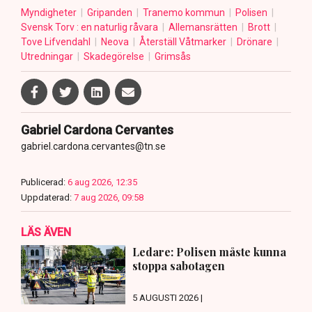
Myndigheter
Gripanden
Tranemo kommun
Polisen
Svensk Torv : en naturlig råvara
Allemansrätten
Brott
Tove Lifvendahl
Neova
Återställ Våtmarker
Drönare
Utredningar
Skadegörelse
Grimsås
Gabriel Cardona Cervantes
gabriel.cardona.cervantes@tn.se
Publicerad:
6 aug 2026, 12:35
Uppdaterad:
7 aug 2026, 09:58
LÄS ÄVEN
Ledare: Polisen måste kunna
stoppa sabotagen
5 AUGUSTI 2026 |