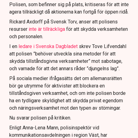
för att dokumentera bevis.
Polisen, som befinner sig på plats, kritiseras för att inte
agera tillräckligt då aktionerna kan fortgå för öppen ridå.
Samtidigt är polisarbetet komplext när det gäller
att navigera juridiska rättigheter och gränser.
Rickard Axdorff på Svensk Torv, anser att polisens
resurser
inte är tillräckliga
för att skydda verksamheten
och personalen.
I en
ledare i Svenska Dagbladet
skrev Tove Lifvendahl
att polisen ”behöver utveckla sina metoder för att
skydda tillståndsgivna verksamheter” mot sabotage,
och varnade för att det annars råder ”djungelns lag”.
På sociala medier ifrågasätts det om allemansrätten
bör ge utrymme för aktivister att blockera en
tillståndsgiven verksamhet, och om inte polisen borde
ha en tydligare skyldighet att skydda privat egendom
och näringsverksamhet mot den typen av störningar.
Nu svarar polisen på kritiken.
Enligt Anna-Lena Mann, polisinspektör vid
kommunikationsavdelningen i region Väst, har