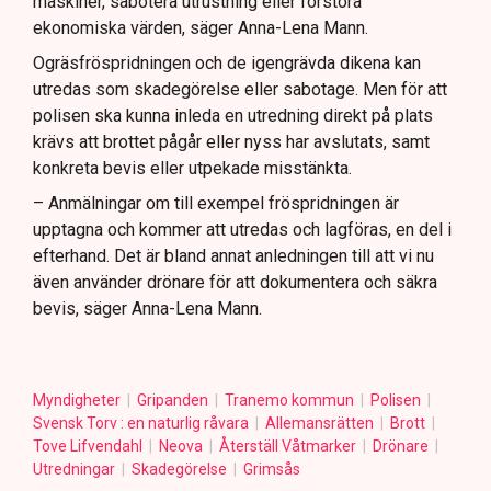
maskiner, sabotera utrustning eller förstöra
ekonomiska värden, säger Anna-Lena Mann.
Ogräsfröspridningen och de igengrävda dikena kan
utredas som skadegörelse eller sabotage. Men för att
polisen ska kunna inleda en utredning direkt på plats
krävs att brottet pågår eller nyss har avslutats, samt
konkreta bevis eller utpekade misstänkta.
– Anmälningar om till exempel fröspridningen är
upptagna och kommer att utredas och lagföras, en del i
efterhand. Det är bland annat anledningen till att vi nu
även använder drönare för att dokumentera och säkra
bevis, säger Anna-Lena Mann.
Myndigheter
Gripanden
Tranemo kommun
Polisen
Svensk Torv : en naturlig råvara
Allemansrätten
Brott
Tove Lifvendahl
Neova
Återställ Våtmarker
Drönare
Utredningar
Skadegörelse
Grimsås