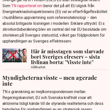
Som
TN rapporterat om
beror det på att EU utgick från
Energimarknadsinspektionens (Ei) val av efterfrågeflexibilitet
i hushållens uppvärmning som referensteknologi – den
absolut billigaste lösningen i modellen. Enklare uttryckt: Ei:s
skrivbordsberäkning blev en central del när EU beslutade om
storleken på Sveriges statsstöd, vilket gav följdproblem för
upphandlingen av Sveriges effektreserv.
Här är misstagen som slarvade
bort Sveriges elreserv – sista
livlinan borta: ”Visste inte”
Hållbarhet
Myndigheterna visste – men agerade
inte
TN:s granskning av mejlkorrespondensen mellan
Regeringskansliet, EU och Svenska kraftnät visar att
aktörerna tidigt kände till de styrande realiteterna och dess
betydelse för upphandlingen av en strategisk reserv.