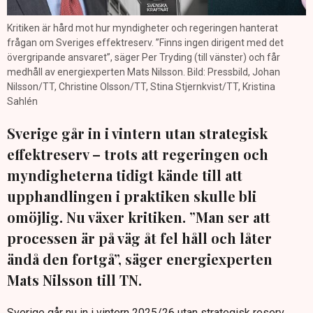
Kritiken är hård mot hur myndigheter och regeringen hanterat
frågan om Sveriges effektreserv. ”Finns ingen dirigent med det
övergripande ansvaret”, säger Per Tryding (till vänster) och får
medhåll av energiexperten Mats Nilsson. Bild: Pressbild, Johan
Nilsson/TT, Christine Olsson/TT, Stina Stjernkvist/TT, Kristina
Sahlén
Sverige går in i vintern utan strategisk
effektreserv – trots att regeringen och
myndigheterna tidigt kände till att
upphandlingen i praktiken skulle bli
omöjlig. Nu växer kritiken. ”Man ser att
processen är på väg åt fel håll och låter
ändå den fortgå”, säger energiexperten
Mats Nilsson till TN.
Sverige går nu in i vintern 2025/26 utan strategisk reserv.