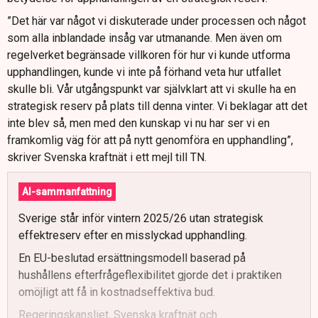
”Det här var något vi diskuterade under processen och något
som alla inblandade insåg var utmanande. Men även om
regelverket begränsade villkoren för hur vi kunde utforma
upphandlingen, kunde vi inte på förhand veta hur utfallet
skulle bli. Vår utgångspunkt var självklart att vi skulle ha en
strategisk reserv på plats till denna vinter. Vi beklagar att det
inte blev så, men med den kunskap vi nu har ser vi en
framkomlig väg för att på nytt genomföra en upphandling”,
skriver Svenska kraftnät i ett mejl till TN.
AI-sammanfattning
Sverige står inför vintern 2025/26 utan strategisk
effektreserv efter en misslyckad upphandling.
En EU-beslutad ersättningsmodell baserad på
hushållens efterfrågeflexibilitet gjorde det i praktiken
omöjligt att få in kostnadseffektiva bud.
Regeringskansliet, Svenska kraftnät och