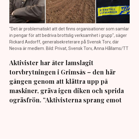
"Det är problematiskt att det finns organisationer som samlar
in pengar för att bedriva brottslig verksamhet i grupp", säger
Rickard Axdorff, generalsekreterare på Svensk Torv, där
Neova är medlem. Bild: Privat, Svensk Torv, Anna Hållams/TT
Aktivister har åter lamslagit
torvbrytningen i Grimsås – den här
gången genom att klättra upp på
maskiner, gräva igen diken och sprida
ogräsfrön. ”Aktivisterna sprang emot
oss”, säger Mats Henriksson,
tillståndsansvarig på Neova, till TN. Nu
varnar branschen för skador på
uppemot 100 miljoner kronor.