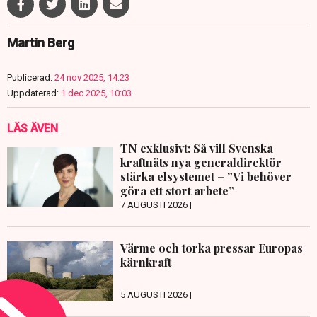
Martin Berg
Publicerad:
24 nov 2025, 14:23
Uppdaterad:
1 dec 2025, 10:03
LÄS ÄVEN
TN exklusivt: Så vill Svenska
kraftnäts nya generaldirektör
stärka elsystemet – ”Vi behöver
göra ett stort arbete”
7 AUGUSTI 2026 |
Värme och torka pressar Europas
kärnkraft
5 AUGUSTI 2026 |