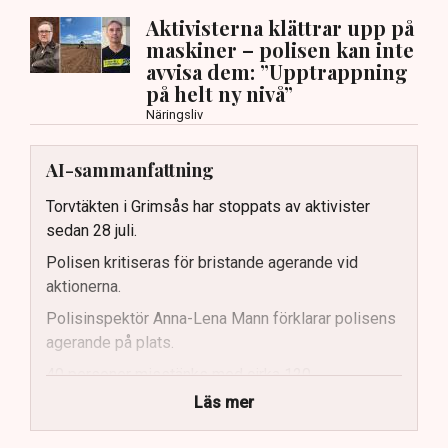
Aktivisterna klättrar upp på
maskiner – polisen kan inte
avvisa dem: ”Upptrappning
på helt ny nivå”
Näringsliv
AI-sammanfattning
Torvtäkten i Grimsås har stoppats av aktivister
sedan 28 juli.
Polisen kritiseras för bristande agerande vid
aktionerna.
Polisinspektör Anna-Lena Mann förklarar polisens
agerande på plats.
40 personer misstänks med cirka 120
brottsmisstankar kopplade.
Läs mer
Polisen använder drönare och uniformerad polis