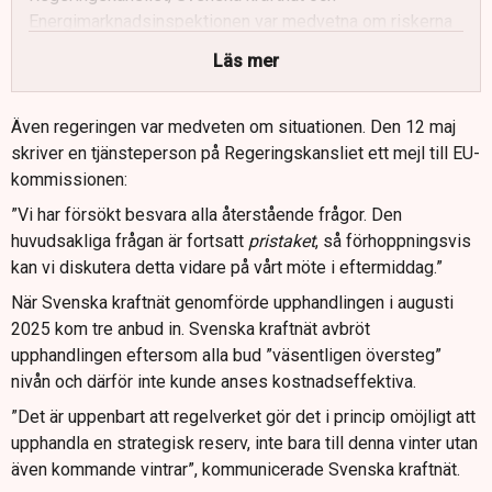
Energimarknadsinspektionen var medvetna om riskerna
men lät ändå processen fortgå.
Läs mer
Kritiker menar att ingen tar ett samlat ansvar för
elsystemet och att myndigheterna följt regelverket
Även regeringen var medveten om situationen. Den 12 maj
mekaniskt utan att beakta konsekvenserna.
skriver en tjänsteperson på Regeringskansliet ett mejl till EU-
Näringslivet i södra Sverige varnar för att antagandena
kommissionen:
om flexibilitet och för låga VoLL-värden inte speglar
”Vi har försökt besvara alla återstående frågor. Den
verkliga kostnader och risker.
huvudsakliga frågan är fortsatt
pristaket
, så förhoppningsvis
Efter den misslyckade upphandlingen försöker Svenska
kan vi diskutera detta vidare på vårt möte i eftermiddag.”
kraftnät och regeringen nu i efterhand justera regelverk,
När Svenska kraftnät genomförde upphandlingen i augusti
parametrar och möjliga reservlösningar.
2025 kom tre anbud in. Svenska kraftnät avbröt
upphandlingen eftersom alla bud ”väsentligen översteg”
nivån och därför inte kunde anses kostnadseffektiva.
”Det är uppenbart att regelverket gör det i princip omöjligt att
upphandla en strategisk reserv, inte bara till denna vinter utan
även kommande vintrar”, kommunicerade Svenska kraftnät.