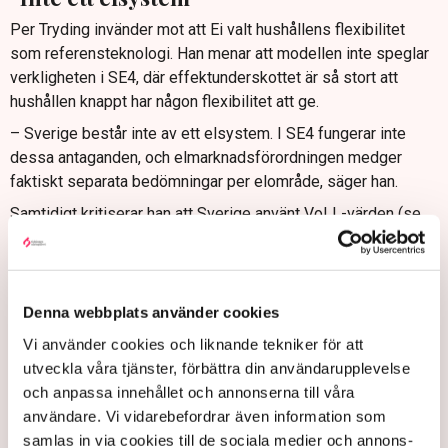
Per Tryding invänder mot att Ei valt hushållens flexibilitet
som referensteknologi. Han menar att modellen inte speglar
verkligheten i SE4, där effektunderskottet är så stort att
hushållen knappt har någon flexibilitet att ge.
– Sverige består inte av ett elsystem. I SE4 fungerar inte
dessa antaganden, och elmarknadsförordningen medger
faktiskt separata bedömningar per elområde, säger han.
Samtidigt kritiserar han att Sverige använt VoLL-värden (se
faktaruta) som ligger långt under både internationella nivåer
och industrins faktiska kostnader vid avbrott. Tillväxtanalys
visar i en
rapport
att modellerna ger 26 kronor/kWh, medan
industrin anger upp till 1 500 kronor/kWh.
Denna webbplats använder cookies
– Det gör att den svenska tillförlitlighetsnormen bygger på
Vi använder cookies och liknande tekniker för att
för låga kostnadsantaganden. Det är farligt att blunda för det.
utveckla våra tjänster, förbättra din användarupplevelse
Industrins verkliga kostnader borde styra VoLL-värdet, säger
och anpassa innehållet och annonserna till våra
Per Tryding.
användare. Vi vidarebefordrar även information som
samlas in via cookies till de sociala medier och annons-
Han konstaterar även att en förlorad strategisk reserv med