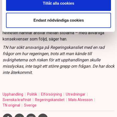
Tillåt alla cookies
tvingades tacka nej till.
Per Tryding menar att åtgärderna kommer för sent.
– Ingen verkade reagera i tid och tänka ”den här pucken
Endast nödvändiga cookies
måste jag ta innan vi åker över kanten”. När ingen ser
helheten hamnar ansvar mellan stolarna – med allvarliga
konsekvenser som följd, säger han.
TN har sökt ansvariga på Regeringskansliet med en rad
frågor om hur regeringen, trots att man kände till
svårigheterna och risken för att upphandlingen skulle
misslyckas, inte tagit ett större grepp om frågan. De har dock
inte återkommit.
Upphandling
Politik
Elförsörjning
Utredningar
Svenska kraftnät
Regeringskansliet
Mats Alvesson
TN original
Sverige