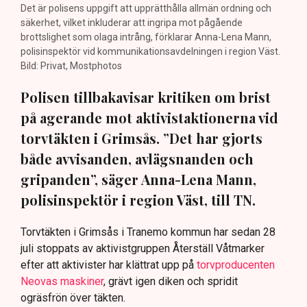
Det är polisens uppgift att upprätthålla allmän ordning och
säkerhet, vilket inkluderar att ingripa mot pågående
brottslighet som olaga intrång, förklarar Anna-Lena Mann,
polisinspektör vid kommunikationsavdelningen i region Väst.
Bild: Privat, Mostphotos
Polisen tillbakavisar kritiken om brist
på agerande mot aktivistaktionerna vid
torvtäkten i Grimsås. ”Det har gjorts
både avvisanden, avlägsnanden och
gripanden”, säger Anna-Lena Mann,
polisinspektör i region Väst, till TN.
Torvtäkten i Grimsås i Tranemo kommun har sedan 28
juli stoppats av aktivistgruppen Återställ Våtmarker
efter att aktivister har klättrat upp på
torvproducenten
Neovas maskiner
, grävt igen diken och spridit
ogräsfrön över täkten.