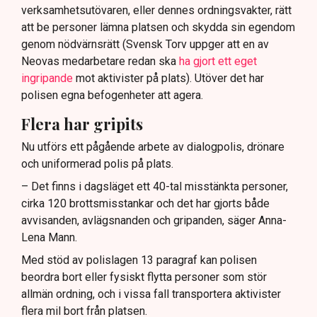
verksamhetsutövaren, eller dennes ordningsvakter, rätt
att be personer lämna platsen och skydda sin egendom
genom nödvärnsrätt (Svensk Torv uppger att en av
Neovas medarbetare redan ska
ha gjort ett eget
ingripande
mot aktivister på plats). Utöver det har
polisen egna befogenheter att agera.
Flera har gripits
Nu utförs ett pågående arbete av dialogpolis, drönare
och uniformerad polis på plats.
– Det finns i dagsläget ett 40-tal misstänkta personer,
cirka 120 brottsmisstankar och det har gjorts både
avvisanden, avlägsnanden och gripanden, säger Anna-
Lena Mann.
Med stöd av polislagen 13 paragraf kan polisen
beordra bort eller fysiskt flytta personer som stör
allmän ordning, och i vissa fall transportera aktivister
flera mil bort från platsen.