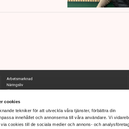
Arbetsmarknad
Näringsliv
Ekonomi
Entreprenörskap
r cookies
Opinion
Hållbarhet
nande tekniker för att utveckla våra tjänster, förbättra din
Utrikes
passa innehållet och annonserna till våra användare. Vi vidareb
Krönikor
via cookies till de sociala medier och annons- och analysföreta
Quiz