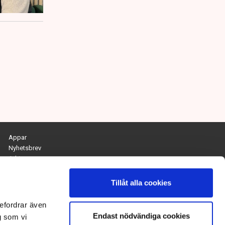
Appar
Nyhetsbrev
Arkiv
Kontakta redaktionen
Personuppgifts- och cookiepolicy
Tillåt alla cookies
Om Tidningen Näringslivet
efordrar även
Endast nödvändiga cookies
Chefredaktör och ansvarig utgivare:
g som vi
Anna Dalqvist