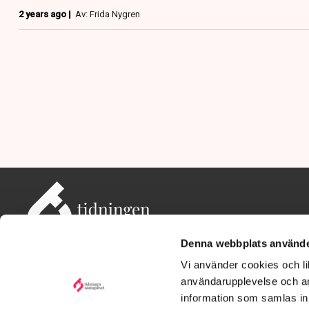
2 years ago |
Av: Frida Nygren
Denna webbplats använde
Vi använder cookies och lik
användarupplevelse och an
information som samlas in 
Adress: Tidningen Näringslivet, 114 82 Stockholm