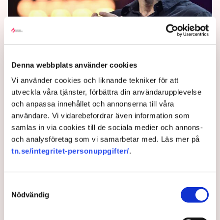
”Plötsligt är tillväxtfrågor på
den politiska agendan”
Denna webbplats använder cookies
Regeringen måste göra mer än att mingla med
Vi använder cookies och liknande tekniker för att
techentreprenörer, skriver Mattias Svensson på
utveckla våra tjänster, förbättra din användarupplevelse
SvD:s ledarsida.
och anpassa innehållet och annonserna till våra
användare. Vi vidarebefordrar även information som
3 months ago |
Av: Redaktionen
samlas in via cookies till de sociala medier och annons-
och analysföretag som vi samarbetar med. Läs mer på
tn.se/integritet-personuppgifter/
.
Samtyckesval
Nödvändig