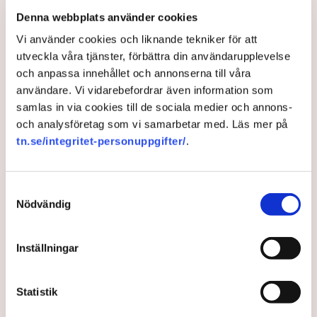
Denna webbplats använder cookies
Vi använder cookies och liknande tekniker för att
utveckla våra tjänster, förbättra din användarupplevelse
och anpassa innehållet och annonserna till våra
användare. Vi vidarebefordrar även information som
samlas in via cookies till de sociala medier och annons-
Näringslivet om klimatkrisen:
och analysföretag som vi samarbetar med. Läs mer på
tn.se/integritet-personuppgifter/
.
”Vi vill vara en del av
lösningen”
Samtyckesval
Nödvändig
IPCC:s senaste rapport sporrar näringslivet att ta
ytterligare steg mot en hållbar framtid. Di har frågat
företagen om hur de ser på sin roll i den gröna
Inställningar
omställningen.
Statistik
4 years ago |
Av: Linn Ålund Thorgren