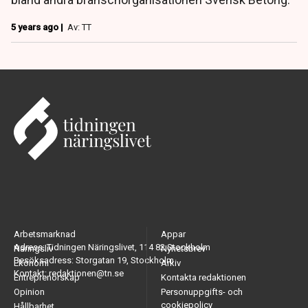
5 years ago |
Av: TT
Arbetsmarknad
Appar
Adress: Tidningen Näringslivet, 114 82 Stockholm
Näringsliv
Nyhetsbrev
Besöksadress: Storgatan 19, Stockholm
Ekonomi
Arkiv
Kontakt: redaktionen@tn.se
Entreprenörskap
Kontakta redaktionen
Opinion
Personuppgifts- och
cookiepolicy
Hållbarhet