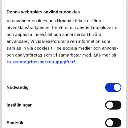
överskottsmålen
Denna webbplats använder cookies
LO och Svenskt Näringsliv är överens.
Vi använder cookies och liknande tekniker för att
Överskottsmålet bör skrotas. ”För att klara den
utveckla våra tjänster, förbättra din användarupplevelse
gigantiska gröna omställningen krävs satsningar i
och anpassa innehållet och annonserna till våra
energiproduktion och infrastruktur, skriver Laura
användare. Vi vidarebefordrar även information som
Hartman, chefsekonom LO, på DI debatt.
samlas in via cookies till de sociala medier och annons-
och analysföretag som vi samarbetar med. Läs mer på
3 years ago |
Av: Erik Ekerlid
tn.se/integritet-personuppgifter/
.
Samtyckesval
Nödvändig
Inställningar
Statistik