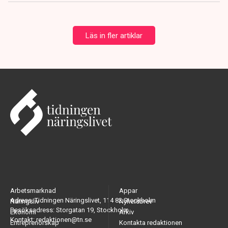
Läs in fler artiklar
Arbetsmarknad
Appar
Adress: Tidningen Näringslivet, 114 82 Stockholm
Näringsliv
Nyhetsbrev
Besöksadress: Storgatan 19, Stockholm
Ekonomi
Arkiv
Kontakt: redaktionen@tn.se
Entreprenörskap
Kontakta redaktionen