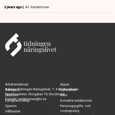
2 years ago |
Av: Redaktionen
Arbetsmarknad
Appar
Adress: Tidningen Näringslivet, 114 82 Stockholm
Näringsliv
Nyhetsbrev
Besöksadress: Storgatan 19, Stockholm
Ekonomi
Arkiv
Kontakt: redaktionen@tn.se
Entreprenörskap
Kontakta redaktionen
Opinion
Personuppgifts- och
cookiepolicy
Hållbarhet