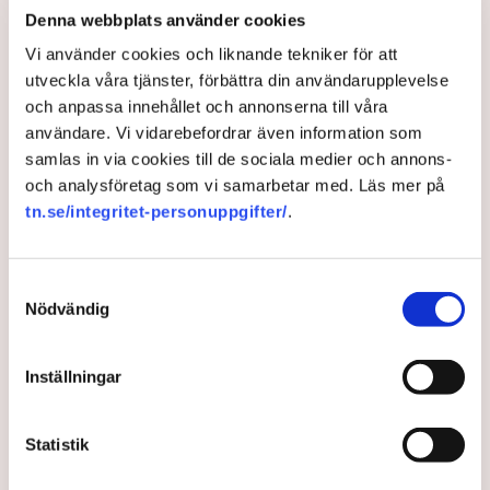
Denna webbplats använder cookies
Vi använder cookies och liknande tekniker för att
utveckla våra tjänster, förbättra din användarupplevelse
Professor: Tillväxt avgörande
och anpassa innehållet och annonserna till våra
för individer – och hela
användare. Vi vidarebefordrar även information som
samlas in via cookies till de sociala medier och annons-
samhället
och analysföretag som vi samarbetar med. Läs mer på
tn.se/integritet-personuppgifter/
.
”Tillväxtfrämjande politik är en förutsättning för att
klara utmaningar – inte en lyx att unna sig när andra
Samtyckesval
problem är lösta”. Det skriver professorn i
Nödvändig
nationalekonomi Johanna Möllerström i en essä i
Smedjan.
Inställningar
1 year ago |
Av: Redaktionen
Statistik