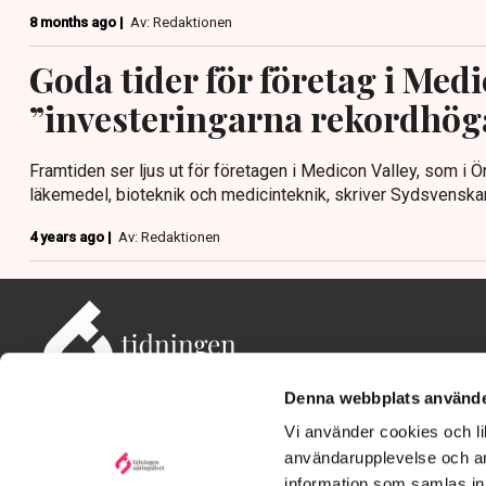
8 months ago |
Av: Redaktionen
Goda tider för företag i Medi
”investeringarna rekordhög
Framtiden ser ljus ut för företagen i Medicon Valley, som i
läkemedel, bioteknik och medicinteknik, skriver Sydsvenska
4 years ago |
Av: Redaktionen
Denna webbplats använde
Vi använder cookies och lik
användarupplevelse och an
information som samlas in 
Adress: Tidningen Näringslivet, 114 82 Stockholm