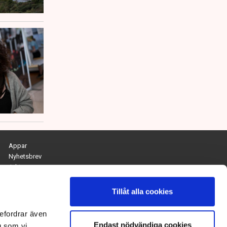
Appar
Nyhetsbrev
Arkiv
Kontakta redaktionen
Personuppgifts- och cookiepolicy
Tillåt alla cookies
Om Tidningen Näringslivet
efordrar även
Endast nödvändiga cookies
Chefredaktör och ansvarig utgivare:
g som vi