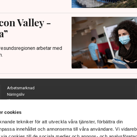
con Valley -
a”
 Öresundsregionen arbetar med
n.
Arbetsmarknad
Näringsliv
Ekonomi
Entreprenörskap
r cookies
Opinion
Hållbarhet
nande tekniker för att utveckla våra tjänster, förbättra din
Utrikes
passa innehållet och annonserna till våra användare. Vi vidareb
Krönikor
via cookies till de sociala medier och annons- och analysföreta