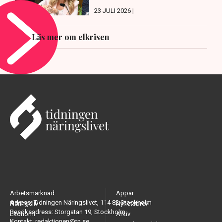
23 JULI 2026 |
Läs mer om elkrisen
Arbetsmarknad
Appar
Adress: Tidningen Näringslivet, 114 82 Stockholm
Näringsliv
Nyhetsbrev
Besöksadress: Storgatan 19, Stockholm
Ekonomi
Arkiv
Kontakt: redaktionen@tn.se