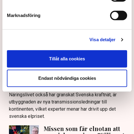
– Den här relationen mellan Regeringskansliet och
underliggande myndigheter gör att man får en kunskap
om hur det går till i viktiga processer som
Marknadsföring
budgetprocesser, ändring av lagstiftning och generellt
hur statlig styrning fungerar. Det har varit oerhört
givande.
Visa detaljer
”Viktigt att vi bibehåller
Tillåt alla cookies
konkurrenskraftiga elpriser
med hög leveranssäkerhet.”
Endast nödvändiga cookies
Ett område som debatterats flitigt, och där Tidningen
Näringslivet också har granskat Svenska kraftnät, är
utbyggnaden av nya transmissionsledningar till
kontinenten, vilket experter menar har drivit upp det
svenska elpriset.
Missen som får elnotan att