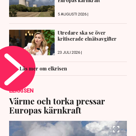
Europas kärnkraft
5 AUGUSTI 2026 |
Utredare ska se över
kritiserade elnätsavgifter
23 JULI 2026 |
Läs mer om elkrisen
ELKRISEN
Värme och torka pressar
Europas kärnkraft