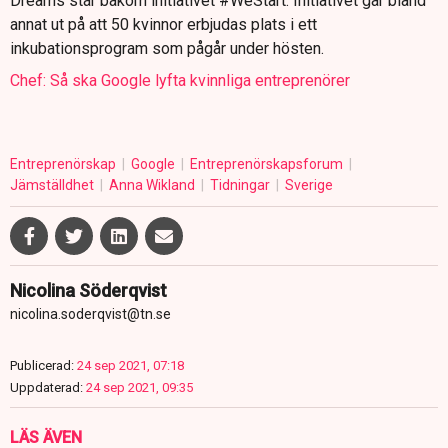
Dreams står bakom initiativet #WeStart. Initiativet går bland
annat ut på att 50 kvinnor erbjudas plats i ett
inkubationsprogram som pågår under hösten.
Chef: Så ska Google lyfta kvinnliga entreprenörer
Entreprenörskap
Google
Entreprenörskapsforum
Jämställdhet
Anna Wikland
Tidningar
Sverige
Nicolina Söderqvist
nicolina.soderqvist@tn.se
Publicerad:
24 sep 2021, 07:18
Uppdaterad:
24 sep 2021, 09:35
LÄS ÄVEN