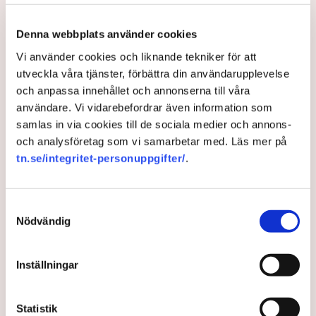
Reaktionerna på rekryteringen av Maja Lundbäck har
Denna webbplats använder cookies
som mycket inom energidebatten varit delade. Många
hyllar hennes omfattande erfarenhet av
Vi använder cookies och liknande tekniker för att
elsystemsfrågor medan andra haft synpunkter på att
utveckla våra tjänster, förbättra din användarupplevelse
hon närmast kommer från Regeringskansliet.
och anpassa innehållet och annonserna till våra
användare. Vi vidarebefordrar även information som
– Jag har ju aldrig utöver min tid på regeringskansliet
samlas in via cookies till de sociala medier och annons-
engagerat mig politiskt. Min roll där både som
och analysföretag som vi samarbetar med. Läs mer på
rådgivare men också som chef och statssekreterare
tn.se/integritet-personuppgifter/
.
har jag fått på grund av den bakgrund och den kunskap
jag har. Jag har en Sverigebok och inte en partibok
skulle man kunna säga.
Samtyckesval
– Däremot uppmanar jag alla som får chansen att
Nödvändig
engagera sig politiskt att göra det. Det är jätteviktigt för
att demokratin ska få bästa möjliga förutsättningar.
Inställningar
Tvärtom ser hon det som en stor fördel att hon nu
också har insikt i hur den politiska mekaniken fungerar.
Statistik