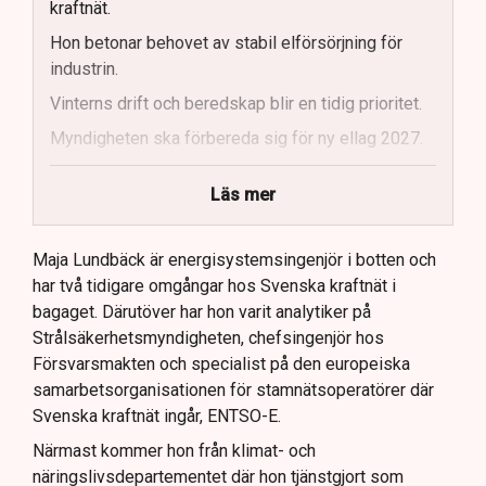
kraftnät.
Hon betonar behovet av stabil elförsörjning för
industrin.
Vinterns drift och beredskap blir en tidig prioritet.
Myndigheten ska förbereda sig för ny ellag 2027.
Maja Lundbäck vill se en mer proaktiv
Läs mer
systemoperatör.
Nya utlandsförbindelser ska analyseras noggrant.
Maja Lundbäck är energisystemsingenjör i botten och
har två tidigare omgångar hos Svenska kraftnät i
bagaget. Därutöver har hon varit analytiker på
Strålsäkerhetsmyndigheten, chefsingenjör hos
Försvarsmakten och specialist på den europeiska
samarbetsorganisationen för stamnätsoperatörer där
Svenska kraftnät ingår, ENTSO-E.
Närmast kommer hon från klimat- och
näringslivsdepartementet där hon tjänstgjort som