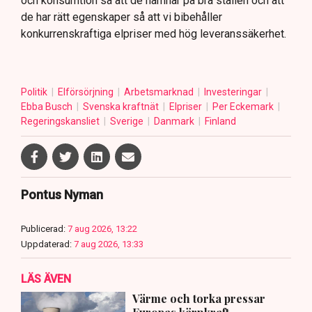
och konsumtion så att de hamnar på bra ställen och att
de har rätt egenskaper så att vi bibehåller
konkurrenskraftiga elpriser med hög leveranssäkerhet.
Politik
Elförsörjning
Arbetsmarknad
Investeringar
Ebba Busch
Svenska kraftnät
Elpriser
Per Eckemark
Regeringskansliet
Sverige
Danmark
Finland
Pontus Nyman
Publicerad:
7 aug 2026, 13:22
Uppdaterad:
7 aug 2026, 13:33
LÄS ÄVEN
Värme och torka pressar