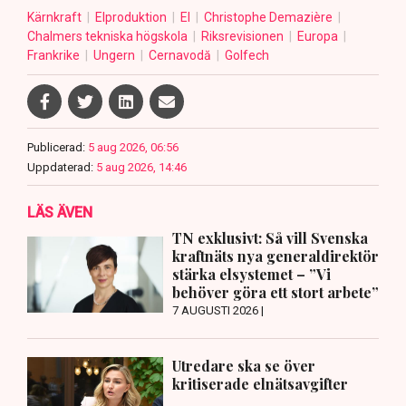
Kärnkraft
Elproduktion
El
Christophe Demazière
Chalmers tekniska högskola
Riksrevisionen
Europa
Frankrike
Ungern
Cernavodă
Golfech
Publicerad:
5 aug 2026, 06:56
Uppdaterad:
5 aug 2026, 14:46
LÄS ÄVEN
TN exklusivt: Så vill Svenska
kraftnäts nya generaldirektör
stärka elsystemet – ”Vi
behöver göra ett stort arbete”
7 AUGUSTI 2026 |
Utredare ska se över
kritiserade elnätsavgifter