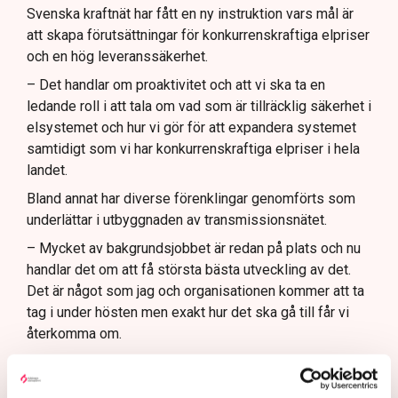
Svenska kraftnät har fått en ny instruktion vars mål är
att skapa förutsättningar för konkurrenskraftiga elpriser
och en hög leveranssäkerhet.
– Det handlar om proaktivitet och att vi ska ta en
ledande roll i att tala om vad som är tillräcklig säkerhet i
elsystemet och hur vi gör för att expandera systemet
samtidigt som vi har konkurrenskraftiga elpriser i hela
landet.
Bland annat har diverse förenklingar genomförts som
underlättar i utbyggnaden av transmissionsnätet.
– Mycket av bakgrundsjobbet är redan på plats och nu
handlar det om att få största bästa utveckling av det.
Det är något som jag och organisationen kommer att ta
tag i under hösten men exakt hur det ska gå till får vi
återkomma om.
– Det är ju trots allt bara fjärde dagen på jobbet.
Flera reaktioner