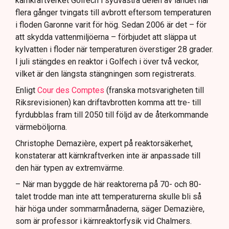
kärnkraftverket Golfech i sydvästra delen av landet har
flera gånger tvingats till avbrott eftersom temperaturen
i floden Garonne varit för hög. Sedan 2006 är det – för
att skydda vattenmiljöerna – förbjudet att släppa ut
kylvatten i floder när temperaturen överstiger 28 grader.
I juli stängdes en reaktor i Golfech i över två veckor,
vilket är den längsta stängningen som registrerats.
Enligt
Cour des Comptes
(franska motsvarigheten till
Riksrevisionen) kan driftavbrotten komma att tre- till
fyrdubblas fram till 2050 till följd av de återkommande
värmeböljorna.
Christophe Demazière, expert på reaktorsäkerhet,
konstaterar att kärnkraftverken inte är anpassade till
den här typen av extremvärme.
– När man byggde de här reaktorerna på 70- och 80-
talet trodde man inte att temperaturerna skulle bli så
här höga under sommarmånaderna, säger Demazière,
som är professor i kärnreaktorfysik vid Chalmers.