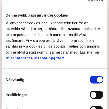
ogräsfrön. ”Aktivisterna sprang emot
oss”, säger Mats Henriksson,
Denna webbplats använder cookies
tillståndsansvarig på Neova, till TN. Nu
Vi använder cookies och liknande tekniker för att
varnar branschen för skador på
utveckla våra tjänster, förbättra din användarupplevelse
uppemot 100 miljoner kronor.
och anpassa innehållet och annonserna till våra
användare. Vi vidarebefordrar även information som
Brytningen av torvtäkten i Grimsås lamslås av
samlas in via cookies till de sociala medier och annons-
aktivistgruppen Återställ Våtmarker. Mats Henriksson,
och analysföretag som vi samarbetar med. Läs mer på
tillståndsansvarig på Neova, som befinner sig på plats,
tn.se/integritet-personuppgifter/
.
beskriver hur ett 40-tal personer spred ut sig över den
tillståndsgivna verksamhetsytan förra veckan och
stoppade all pågående verksamhet.
Samtyckesval
Nödvändig
AI-sammanfattning
Aktivistgruppen Återställ Våtmarker har stoppat
Inställningar
torvbrytningen i Grimsås.
Mats Henriksson från Neova beskriver omfattande