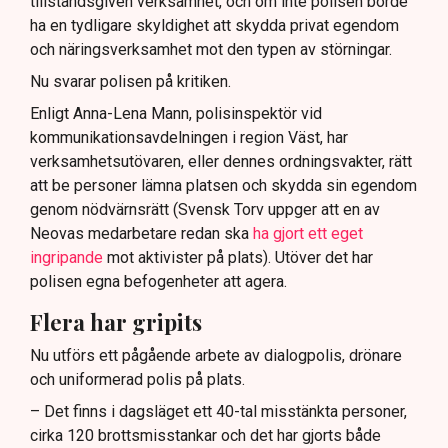
tillståndsgiven verksamhet, och om inte polisen borde
ha en tydligare skyldighet att skydda privat egendom
och näringsverksamhet mot den typen av störningar.
Nu svarar polisen på kritiken.
Enligt Anna-Lena Mann, polisinspektör vid
kommunikationsavdelningen i region Väst, har
verksamhetsutövaren, eller dennes ordningsvakter, rätt
att be personer lämna platsen och skydda sin egendom
genom nödvärnsrätt (Svensk Torv uppger att en av
Neovas medarbetare redan ska
ha gjort ett eget
ingripande
mot aktivister på plats). Utöver det har
polisen egna befogenheter att agera.
Flera har gripits
Nu utförs ett pågående arbete av dialogpolis, drönare
och uniformerad polis på plats.
– Det finns i dagsläget ett 40-tal misstänkta personer,
cirka 120 brottsmisstankar och det har gjorts både