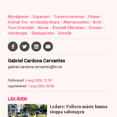
Myndigheter
Gripanden
Tranemo kommun
Polisen
Svensk Torv : en naturlig råvara
Allemansrätten
Brott
Tove Lifvendahl
Neova
Återställ Våtmarker
Drönare
Utredningar
Skadegörelse
Grimsås
Gabriel Cardona Cervantes
gabriel.cardona.cervantes@tn.se
Publicerad:
6 aug 2026, 12:35
Uppdaterad:
7 aug 2026, 09:58
LÄS ÄVEN
Ledare: Polisen måste kunna
stoppa sabotagen