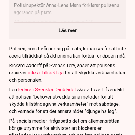
Polisinspektör Anna-Lena Mann förklarar polisens
agerande på plats.
40 personer misstänks med cirka 120
brottsmisstankar kopplade.
Läs mer
Polisen använder drönare och uniformerad polis
för att dokumentera bevis.
Polisen, som befinner sig på plats, kritiseras för att inte
agera tillräckligt då aktionerna kan fortgå för öppen ridå.
Samtidigt är polisarbetet komplext när det gäller
att navigera juridiska rättigheter och gränser.
Rickard Axdorff på Svensk Torv, anser att polisens
resurser
inte är tillräckliga
för att skydda verksamheten
och personalen.
I en
ledare i Svenska Dagbladet
skrev Tove Lifvendahl
att polisen ”behöver utveckla sina metoder för att
skydda tillståndsgivna verksamheter” mot sabotage,
och varnade för att det annars råder ”djungelns lag”.
På sociala medier ifrågasätts det om allemansrätten
bör ge utrymme för aktivister att blockera en