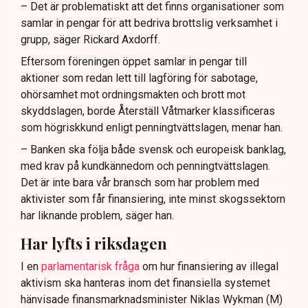
– Det är problematiskt att det finns organisationer som
samlar in pengar för att bedriva brottslig verksamhet i
grupp, säger Rickard Axdorff.
Eftersom föreningen öppet samlar in pengar till
aktioner som redan lett till lagföring för sabotage,
ohörsamhet mot ordningsmakten och brott mot
skyddslagen, borde Återställ Våtmarker klassificeras
som högriskkund enligt penningtvättslagen, menar han.
– Banken ska följa både svensk och europeisk banklag,
med krav på kundkännedom och penningtvättslagen.
Det är inte bara vår bransch som har problem med
aktivister som får finansiering, inte minst skogssektorn
har liknande problem, säger han.
Har lyfts i riksdagen
I en
parlamentarisk fråga
om hur finansiering av illegal
aktivism ska hanteras inom det finansiella systemet
hänvisade finansmarknadsminister Niklas Wykman (M)