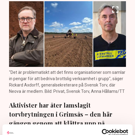
"Det är problematiskt att det finns organisationer som samlar
in pengar för att bedriva brottslig verksamhet i grupp", säger
Rickard Axdorff, generalsekreterare på Svensk Torv, där
Neova är medlem. Bild: Privat, Svensk Torv, Anna Hållams/TT
Aktivister har åter lamslagit
torvbrytningen i Grimsås – den här
gången genom att klättra upp på
maskiner, gräva igen diken och sprida