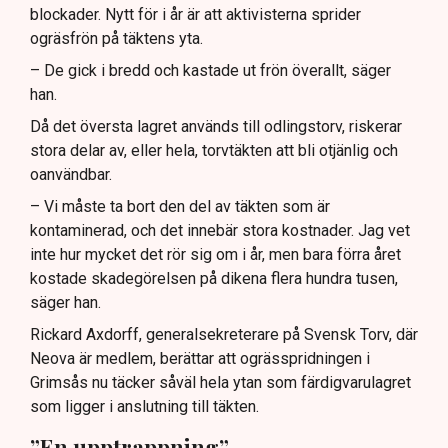
blockader. Nytt för i år är att aktivisterna sprider
ogräsfrön på täktens yta.
– De gick i bredd och kastade ut frön överallt, säger
han.
Då det översta lagret används till odlingstorv, riskerar
stora delar av, eller hela, torvtäkten att bli otjänlig och
oanvändbar.
– Vi måste ta bort den del av täkten som är
kontaminerad, och det innebär stora kostnader. Jag vet
inte hur mycket det rör sig om i år, men bara förra året
kostade skadegörelsen på dikena flera hundra tusen,
säger han.
Rickard Axdorff, generalsekreterare på Svensk Torv, där
Neova är medlem, berättar att ogrässpridningen i
Grimsås nu täcker såväl hela ytan som färdigvarulagret
som ligger i anslutning till täkten.
”En upptrappning”