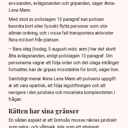
avvisanden, avlägsnanden och gripanden, säger Anna-
Lena Mann.
Med stöd av polislagen 13 paragraf kan polisen
beordra bort eller fysiskt flytta personer som stör
allmän ordning, och i vissa fall transportera aktivister
flera mil bort från platsen.
– Bara idag (tisdag, 5 augusti reds. anm.) har det skett
åtta avlägsnanden, enligt polislagen 13 paragraf. Om
personerna vägrar att följa order och det olaga intrånget
fortsätter, kan de gripas misstänkta för brott, säger hon.
Samtidigt menar Anna-Lena Mann att polisens uppgift
är att vara opartisk, att följa lagstiftningen och att
navigera i den juridiska och moraliska komplexiteten i
frågan.
Rätten har sina gränser
En sådan aspekt är att Grimsås mosse räknas juridiskt
som natur- och våtmark, inte som ett inhägnat