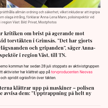
prätthålla allmän ordning och säkerhet, vilket inkluderar att ingripa
m olaga intrång, förklarar Anna-Lena Mann, polisinspektör vid
region Väst. Bild: Privat, Mostphotos
sar kritiken om brist på agerande mot
vid torvtäkten i Grimsås. ”Det har gjorts
avlägsnanden och gripanden”, säger Anna-
pektör i region Väst, till TN.
anemo kommun har sedan 28 juli stoppats av aktivistgruppen
tt aktivister har klättrat upp på
torvproducenten Neovas
n och spridit ogräsfrön över täkten.
sterna klättrar upp på maskiner – polisen
te avvisa dem: ”Upptrappning på helt ny