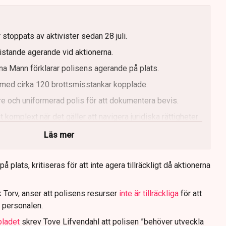
g
 stoppats av aktivister sedan 28 juli.
ristande agerande vid aktionerna.
a Mann förklarar polisens agerande på plats.
med cirka 120 brottsmisstankar kopplade.
e och uniformerad polis för att dokumentera bevis.
 komplext när det gäller att navigera juridiska rättigheter
Läs mer
 plats, kritiseras för att inte agera tillräckligt då aktionerna
 Torv, anser att polisens resurser
inte är tillräckliga
för att
 personalen.
bladet
skrev Tove Lifvendahl att polisen ”behöver utveckla