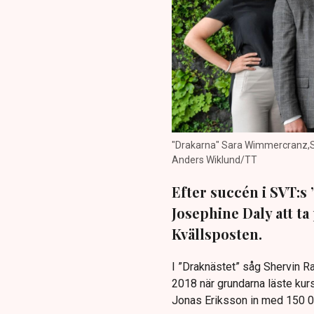
"Drakarna" Sara Wimmercranz,She
Anders Wiklund/TT
Efter succén i SVT:s
Josephine Daly att ta
Kvällsposten.
I ”Draknästet” såg Shervin R
2018 när grundarna läste kur
Jonas Eriksson in med 150 00