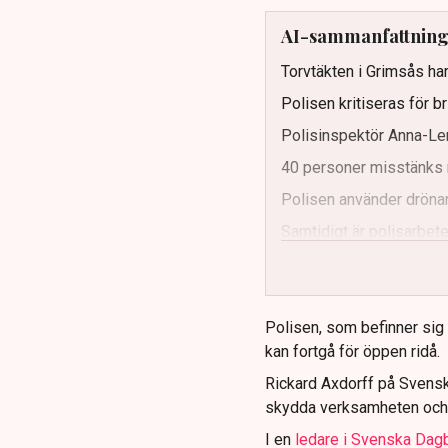
AI-sammanfattnin
Torvtäkten i Grimsås har
Polisen kritiseras för b
Polisinspektör Anna-Len
40 personer misstänks 
Polisen använder drönar
Samtidigt är polisarbetet
och gränser.
Polisen, som befinner sig på
kan fortgå för öppen ridå.
Rickard Axdorff på Svensk
skydda verksamheten och
I en
ledare i Svenska Dag