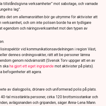
da tillståndsgivna verksamheter” mot sabotage, och varnade
jungelns lag”.
tts det om allemansrätten bör ge utrymme för aktivister att
n verksamhet, och om inte polisen borde ha en tydligare
ivat egendom och näringsverksamhet mot den typen av
en.
lisinspektör vid kommunikationsavdelningen i region Väst,
eller dennes ordningsvakter, rätt att be personer lämna
gendom genom nödvärnsrätt (Svensk Torv uppger att en av
n ska
ha gjort ett eget ingripande
mot aktivister på plats).
na befogenheter att agera.
ete av dialogpolis, drönare och uniformerad polis på plats.
t 40-tal misstänkta personer, cirka 120 brottsmisstankar och
anden, avlägsnanden och gripanden, säger Anna-Lena Mann.