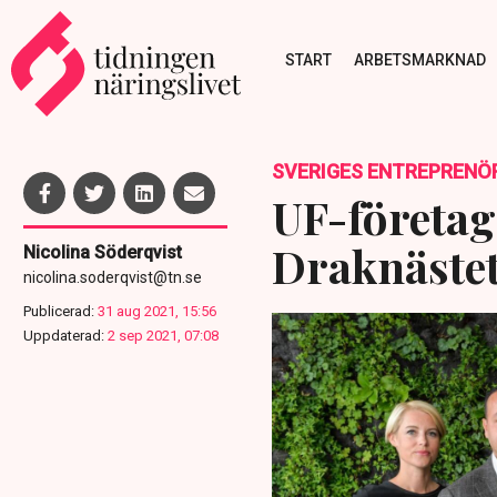
START
ARBETSMARKNAD
SVERIGES ENTREPRENÖ
UF-företag
Draknäste
Nicolina Söderqvist
nicolina.soderqvist@tn.se
Publicerad:
31 aug 2021, 15:56
Uppdaterad:
2 sep 2021, 07:08