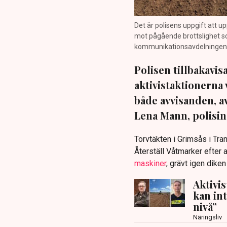
Det är polisens uppgift att up
mot pågående brottslighet so
kommunikationsavdelningen i 
Polisen tillbakavi
aktivistaktionerna 
både avvisanden, 
Lena Mann, polisins
Torvtäkten i Grimsås i Tr
Återställ Våtmarker efter a
maskiner
, grävt igen dike
Aktivi
kan in
nivå”
Näringsliv