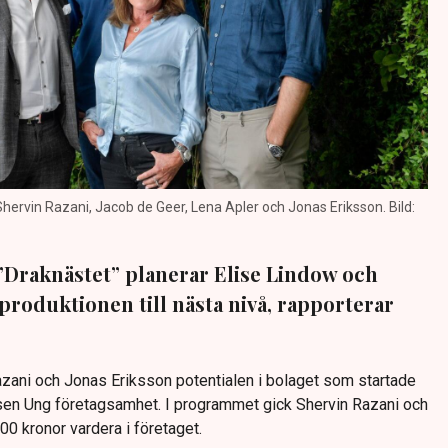
rvin Razani, Jacob de Geer, Lena Apler och Jonas Eriksson. Bild:
 ”Draknästet” planerar Elise Lindow och
 produktionen till nästa nivå, rapporterar
azani och Jonas Eriksson potentialen i bolaget som startade
sen Ung företagsamhet. I programmet gick Shervin Razani och
0 kronor vardera i företaget.