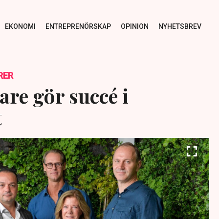
EKONOMI
ENTREPRENÖRSKAP
OPINION
NYHETSBREV
RER
are gör succé i
t