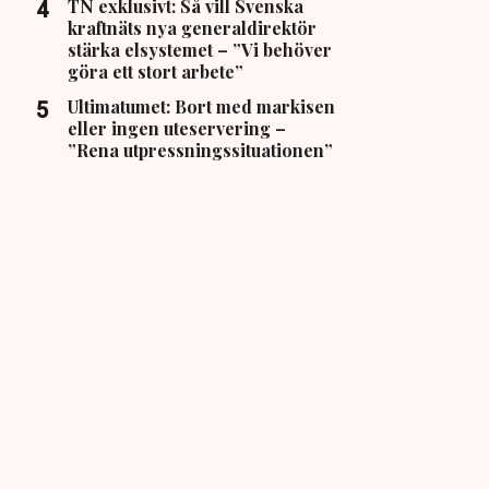
TN exklusivt: Så vill Svenska
kraftnäts nya generaldirektör
stärka elsystemet – ”Vi behöver
göra ett stort arbete”
Ultimatumet: Bort med markisen
eller ingen uteservering –
”Rena utpressningssituationen”