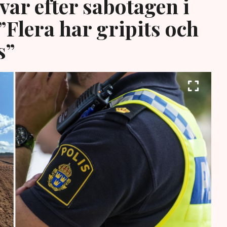
var efter sabotagen i
”Flera har gripits och
s”