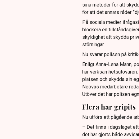
sina metoder för att skyd
för att det annars råder ”d
På sociala medier ifrågasä
blockera en tillståndsgive
skyldighet att skydda pr
störningar.
Nu svarar polisen på kritik
Enligt Anna-Lena Mann, po
har verksamhetsutövaren, 
platsen och skydda sin e
Neovas medarbetare reda
Utöver det har polisen eg
Flera har gripits
Nu utförs ett pågående arb
– Det finns i dagsläget et
det har gjorts både avvis