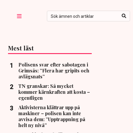
Mest läst
Polisens svar efter sabotagen i
Grimsås: ”Flera har gripits och
avlägsnats”
TN granskar: Så mycket
kommer kärnkraften att kosta –
egentligen
Aktivisterna klättrar upp på
maskiner – polisen kan inte
avvisa dem: ”Upptrappning på
helt ny nivå”