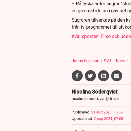
– På tyska heter sugrör ”stroh
en gammal idé och gav det nyt
Sugrören tillverkas på den kv
från tv-programmet till att k
Kvällsposten: Elise och Jose
Jonas Eriksson
SVT
Kurser
Nicolina Söderqvist
nicolina.soderqvist@tn.se
Publicerad:
31 aug 2021, 15:56
Uppdaterad:
2 sep 2021, 07:08