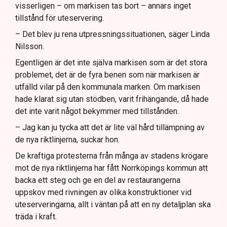
visserligen – om markisen tas bort – annars inget
tillstånd för uteservering.
– Det blev ju rena utpressningssituationen, säger Linda
Nilsson.
Egentligen är det inte själva markisen som är det stora
problemet, det är de fyra benen som när markisen är
utfälld vilar på den kommunala marken. Om markisen
hade klarat sig utan stödben, varit frihängande, då hade
det inte varit något bekymmer med tillstånden.
– Jag kan ju tycka att det är lite väl hård tillämpning av
de nya riktlinjerna, suckar hon.
De kraftiga protesterna från många av stadens krögare
mot de nya riktlinjerna har fått Norrköpings kommun att
backa ett steg och ge en del av restaurangerna
uppskov med rivningen av olika konstruktioner vid
uteserveringarna, allt i väntan på att en ny detaljplan ska
träda i kraft.