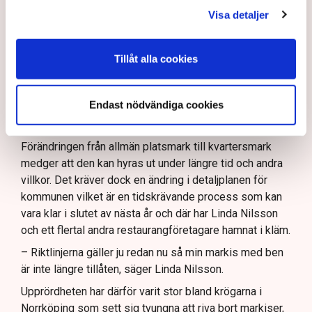
exempel en uteservering, under begränsad tid och får
Visa detaljer
inte ha alltför omfattande konstruktioner som väggar
och inglasning.
– Det har funnits konstruktioner runt uteserveringarna
Tillåt alla cookies
som inte varit öppna och sådana är inte tillåtna på
offentlig mark. Därför görs förändringarna, säger Maria
Endast nödvändiga cookies
Egebäck, enhetschef på driftstöd och service i
Norrköping.
Förändringen från allmän platsmark till kvartersmark
medger att den kan hyras ut under längre tid och andra
villkor. Det kräver dock en ändring i detaljplanen för
kommunen vilket är en tidskrävande process som kan
vara klar i slutet av nästa år och där har Linda Nilsson
och ett flertal andra restaurangföretagare hamnat i kläm.
– Riktlinjerna gäller ju redan nu så min markis med ben
är inte längre tillåten, säger Linda Nilsson.
Upprördheten har därför varit stor bland krögarna i
Norrköping som sett sig tvungna att riva bort markiser,