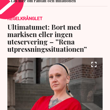
Läs mer om räntan och inflationen
REGELKRÅNGLET
Ultimatumet: Bort med
markisen eller ingen
uteservering – ”Rena
utpressningssituationen”