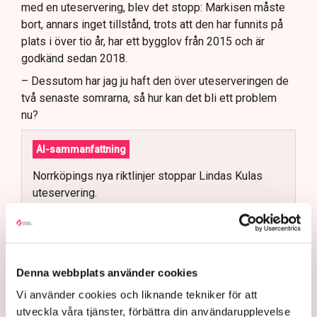
med en uteservering, blev det stopp: Markisen måste
bort, annars inget tillstånd, trots att den har funnits på
plats i över tio år, har ett bygglov från 2015 och är
godkänd sedan 2018.
– Dessutom har jag ju haft den över uteserveringen de
två senaste somrarna, så hur kan det bli ett problem
nu?
AI-sammanfattning
Norrköpings nya riktlinjer stoppar Lindas Kulas
uteservering.
Kommunen kräver att restaurangens markis med
stödben tas bort.
Linda Nilsson beskriver situationen som
utpressning.
Denna webbplats använder cookies
Flera krögare kritiserar kommunen för otydlig
Vi använder cookies och liknande tekniker för att
kommunikation.
utveckla våra tjänster, förbättra din användarupplevelse
Läs mer