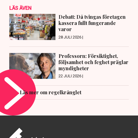
LÄS ÄVEN
Debatt: Då tvingas företagen
kassera fullt fungerande
varor
28 JULI 2026 |
Professorn: Försiktighet,
följsamhet och feghet präglar
myndigheter
22 JULI 2026 |
Läs mer om regelkrånglet