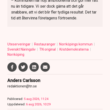
– Kommunen har höjt ambitionerna och gör mer rätt
nu än tidigare. Vi ser dock gärna att det går
snabbare, att vi det blir fler tydliga resultat. Det tar
tid att återvinna företagens förtroende.
Uteserveringar
Restauranger
Norrköpings kommun
Svenskt Näringsliv
TN original
Kristdemokraterna
Norrköping
Anders Carlsson
redaktionen@tn.se
Publicerad:
5 aug 2026, 11:24
Uppdaterad:
6 aug 2026, 10:29