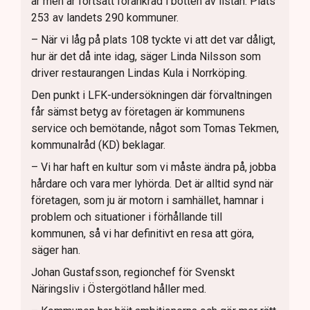
år men är fortsatt förankrad i botten av listan: Plats
253 av landets 290 kommuner.
– När vi låg på plats 108 tyckte vi att det var dåligt,
hur är det då inte idag, säger Linda Nilsson som
driver restaurangen Lindas Kula i Norrköping.
Den punkt i LFK-undersökningen där förvaltningen
får sämst betyg av företagen är kommunens
service och bemötande, något som Tomas Tekmen,
kommunalråd (KD) beklagar.
– Vi har haft en kultur som vi måste ändra på, jobba
hårdare och vara mer lyhörda. Det är alltid synd när
företagen, som ju är motorn i samhället, hamnar i
problem och situationer i förhållande till
kommunen, så vi har definitivt en resa att göra,
säger han.
Johan Gustafsson, regionchef för Svenskt
Näringsliv i Östergötland håller med.