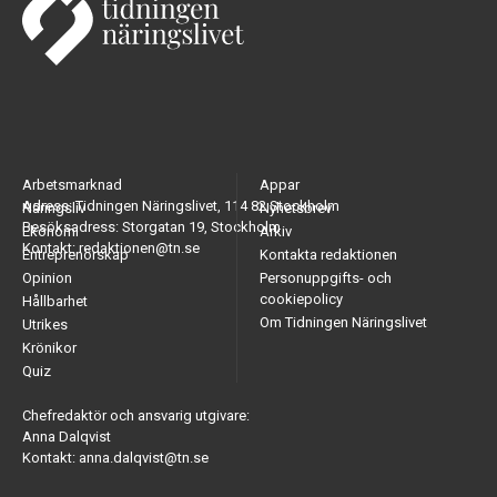
Arbetsmarknad
Appar
Adress: Tidningen Näringslivet, 114 82 Stockholm
Näringsliv
Nyhetsbrev
Besöksadress: Storgatan 19, Stockholm
Ekonomi
Arkiv
Kontakt: redaktionen@tn.se
Entreprenörskap
Kontakta redaktionen
Opinion
Personuppgifts- och
cookiepolicy
Hållbarhet
Om Tidningen Näringslivet
Utrikes
Krönikor
Quiz
Chefredaktör och ansvarig utgivare:
Anna Dalqvist
Kontakt: anna.dalqvist@tn.se