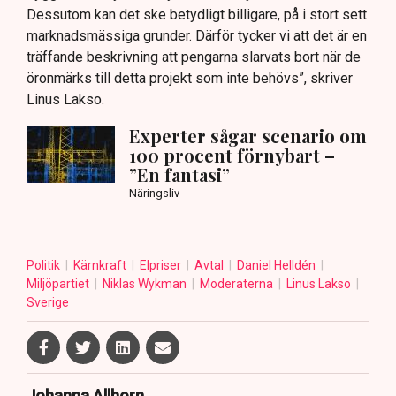
Dessutom kan det ske betydligt billigare, på i stort sett
marknadsmässiga grunder. Därför tycker vi att det är en
träffande beskrivning att pengarna slarvats bort när de
öronmärks till detta projekt som inte behövs”, skriver
Linus Lakso.
Experter sågar scenario om
100 procent förnybart –
”En fantasi”
Näringsliv
Politik
Kärnkraft
Elpriser
Avtal
Daniel Helldén
Miljöpartiet
Niklas Wykman
Moderaterna
Linus Lakso
Sverige
Johanna Allhorn