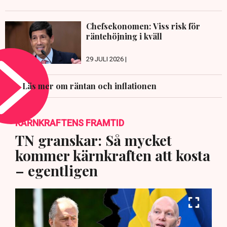
Chefsekonomen: Viss risk för
räntehöjning i kväll
29 JULI 2026 |
Läs mer om räntan och inflationen
KÄRNKRAFTENS FRAMTID
TN granskar: Så mycket
kommer kärnkraften att kosta
– egentligen