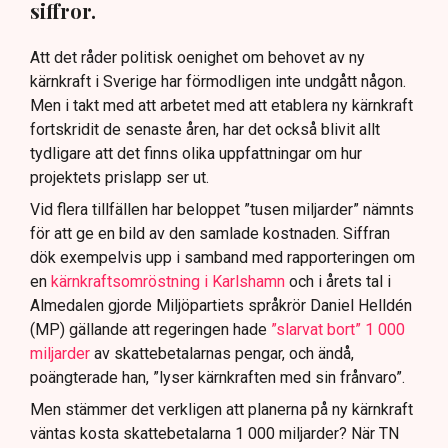
siffror.
Att det råder politisk oenighet om behovet av ny
kärnkraft i Sverige har förmodligen inte undgått någon.
Men i takt med att arbetet med att etablera ny kärnkraft
fortskridit de senaste åren, har det också blivit allt
tydligare att det finns olika uppfattningar om hur
projektets prislapp ser ut.
Vid flera tillfällen har beloppet ”tusen miljarder” nämnts
för att ge en bild av den samlade kostnaden. Siffran
dök exempelvis upp i samband med rapporteringen om
en
kärnkraftsomröstning i Karlshamn
och i årets tal i
Almedalen gjorde Miljöpartiets språkrör Daniel Helldén
(MP) gällande att regeringen hade
”slarvat bort” 1 000
miljarder
av skattebetalarnas pengar, och ändå,
poängterade han, ”lyser kärnkraften med sin frånvaro”.
Men stämmer det verkligen att planerna på ny kärnkraft
väntas kosta skattebetalarna 1 000 miljarder? När TN