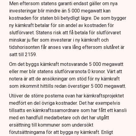
Men eftersom statens garanti endast gäller om nya
investeringar blir mindre än 5 000 megawatt kan
kostnaden för staten bli betydligt lägre. De som bygger
ny kärnkraft betalar för sin andel av kostnaden för
slutförvaret. Statens risk att få betala för slutförvaret
minskar ju fler som investerar i ny kärnkraft och
tidshorisonten får anses vara lång eftersom slutåret är
satt till 2159.
Om det byggs kärnkraft motsvarande 5 000 megawatt
eller mer blir statens slutförvarsnota 0 kronor. Värt att
notera är att de ansökningar om stöd för ny kärnkraft
som inkommit hittills redan överstiger 5 000 megawatt.
Utöver de större posterna ovan har kärnkraftsprojektet
medfört en del övriga kostnader. Det har exempelvis
tillsatts en kärnkraftssamordnare som har fått ett kansli
med en handfull medarbetare och det har utgått
ersättning till kommuner som undersökt
förutsättningarna för att bygga ny kärnkraft. Enligt