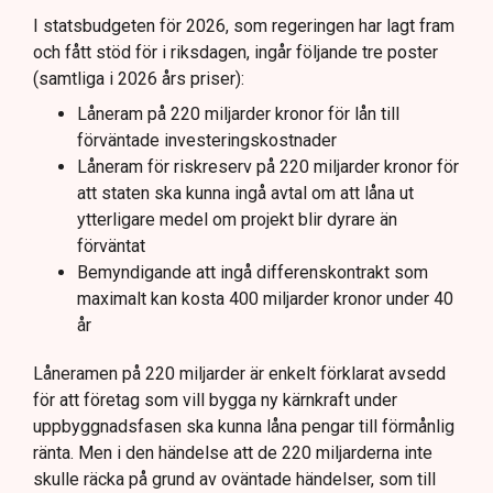
annat möjliga kostnader för slutförvar.
I statsbudgeten för 2026, som regeringen har lagt fram
och fått stöd för i riksdagen, ingår följande tre poster
Regeringen och Miljöpartiet har olika syn på
(samtliga i 2026 års priser):
investeringens nödvändighet.
Låneram på 220 miljarder kronor för lån till
förväntade investeringskostnader
Låneram för riskreserv på 220 miljarder kronor för
att staten ska kunna ingå avtal om att låna ut
ytterligare medel om projekt blir dyrare än
förväntat
Bemyndigande att ingå differenskontrakt som
maximalt kan kosta 400 miljarder kronor under 40
år
Låneramen på 220 miljarder är enkelt förklarat avsedd
för att företag som vill bygga ny kärnkraft under
uppbyggnadsfasen ska kunna låna pengar till förmånlig
ränta. Men i den händelse att de 220 miljarderna inte
skulle räcka på grund av oväntade händelser, som till