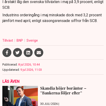
I årstakt låg den svenska tillväxten i maj på 3,9 procent, enligt
SCB.
Industrins orderingång i maj minskade dock med 3,2 procent
jämfört med april, enligt säsongsrensade siffror från SCB.
Tillväxt
BNP
Sverige
Publicerad:
8 jul 2026, 10:44
Uppdaterad:
9 jul 2026, 11:03
LÄS ÄVEN
Skandia höjer boräntor –
”Bankerna följer efter”
30 JULI 2026 |