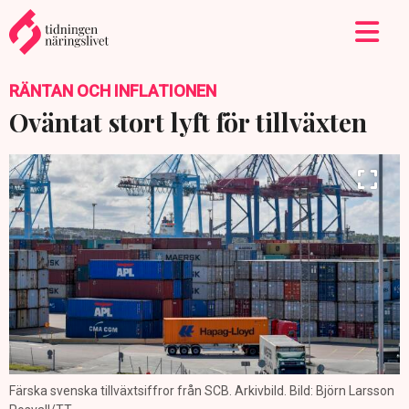
RÄNTAN OCH INFLATIONEN
Oväntat stort lyft för tillväxten
Färska svenska tillväxtsiffror från SCB. Arkivbild. Bild: Björn Larsson