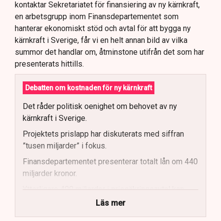
kontaktar Sekretariatet för finansiering av ny kärnkraft,
en arbetsgrupp inom Finansdepartementet som
hanterar ekonomiskt stöd och avtal för att bygga ny
kärnkraft i Sverige, får vi en helt annan bild av vilka
summor det handlar om, åtminstone utifrån det som har
presenterats hittills.
Debatten om kostnaden för ny kärnkraft
Det råder politisk oenighet om behovet av ny
kärnkraft i Sverige.
Projektets prislapp har diskuterats med siffran
”tusen miljarder” i fokus.
Finansdepartementet presenterar totalt lån om 440
miljarder kronor.
Ytterligare 400 miljarder i prissäkringsavtal kan
påverka statens kostnader.
Läs mer
Totala uppskattade kostnader inkluderar bland