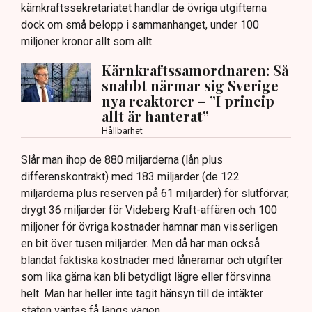
kärnkraftssekretariatet handlar de övriga utgifterna
dock om små belopp i sammanhanget, under 100
miljoner kronor allt som allt.
Kärnkraftssamordnaren: Så
snabbt närmar sig Sverige
nya reaktorer – ”I princip
allt är hanterat”
Hållbarhet
Slår man ihop de 880 miljarderna (lån plus
differenskontrakt) med 183 miljarder (de 122
miljarderna plus reserven på 61 miljarder) för slutförvar,
drygt 36 miljarder för Videberg Kraft-affären och 100
miljoner för övriga kostnader hamnar man visserligen
en bit över tusen miljarder. Men då har man också
blandat faktiska kostnader med låneramar och utgifter
som lika gärna kan bli betydligt lägre eller försvinna
helt. Man har heller inte tagit hänsyn till de intäkter
staten väntas få längs vägen.