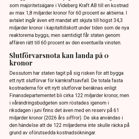
som majoritetsägare i Videberg Kraft AB till en kostnad
av max 1,8 miljarder kronor för 60 procent av aktierna. I
avtalet ingår även ett mandat att skjuta till högst 34,3
miljarder kronor i kapitaltillskott under tiden som de nya
reaktorerna byggs, men samtidigt får staten genom
affären rätt till 60 procent av den eventuella vinsten.
Slutförvarsnota kan landa på 0
kronor
Dessutom har staten tagit på sig risken för att bygga
ett nytt slutförvar för kärnkraftsavfall. De totala fasta
kostnaderna för ett nytt slutförvar beräknas enligt
Finansdepartementet bli cirka 122 miljarder kronor, men
i vårändringsbudgeten som röstades igenom i
riksdagen i juni finns det även med en reserv på 61
miljarder kronor (2026 års siffror). De ska användas i
den händelse att de 122 miljarderna inte skulle räcka på
grund av oförutsedda kostnadsökningar.