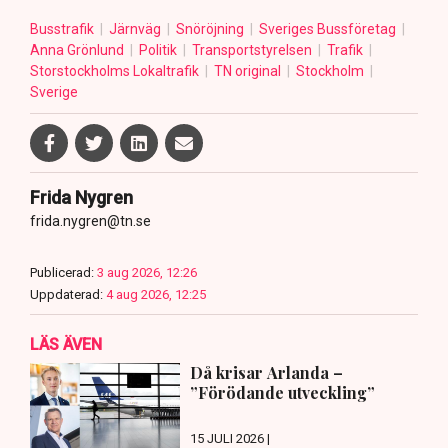
Busstrafik
Järnväg
Snöröjning
Sveriges Bussföretag
Anna Grönlund
Politik
Transportstyrelsen
Trafik
Storstockholms Lokaltrafik
TN original
Stockholm
Sverige
Frida Nygren
frida.nygren@tn.se
Publicerad:
3 aug 2026, 12:26
Uppdaterad:
4 aug 2026, 12:25
LÄS ÄVEN
Då krisar Arlanda –
”Förödande utveckling”
15 JULI 2026 |