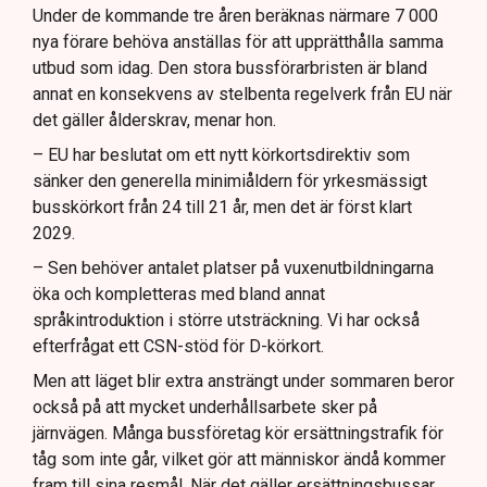
Under de kommande tre åren beräknas närmare 7 000
nya förare behöva anställas för att upprätthålla samma
utbud som idag. Den stora bussförarbristen är bland
annat en konsekvens av stelbenta regelverk från EU när
det gäller ålderskrav, menar hon.
– EU har beslutat om ett nytt körkortsdirektiv som
sänker den generella minimiåldern för yrkesmässigt
busskörkort från 24 till 21 år, men det är först klart
2029.
– Sen behöver antalet platser på vuxenutbildningarna
öka och kompletteras med bland annat
språkintroduktion i större utsträckning. Vi har också
efterfrågat ett CSN-stöd för D-körkort.
Men att läget blir extra ansträngt under sommaren beror
också på att mycket underhållsarbete sker på
järnvägen. Många bussföretag kör ersättningstrafik för
tåg som inte går, vilket gör att människor ändå kommer
fram till sina resmål. När det gäller ersättningsbussar