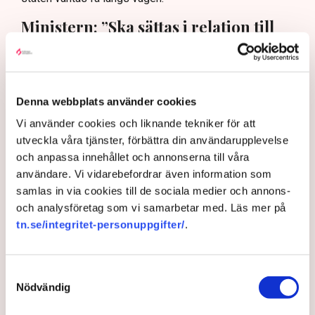
Ministern: ”Ska sättas i relation till
värdet”
Finansmarknadsminister Niklas Wykman (M) påminner
om att det samtidigt innebär en kostnad att inte
investera i elsystemet.
Denna webbplats använder cookies
”Att bygga kärnkraft är viktigt för att vi ska få ett bättre
Vi använder cookies och liknande tekniker för att
fungerande elsystem i Sverige. Det gynnar Sveriges
utveckla våra tjänster, förbättra din användarupplevelse
företag och hushåll. Det är dyrt och komplicerat att
och anpassa innehållet och annonserna till våra
bygga nya reaktorer, men det ska sättas i relation till
användare. Vi vidarebefordrar även information som
värdet av ny fossilfri baskraft under lång tid framöver”,
samlas in via cookies till de sociala medier och annons-
skriver han i en kommentar till TN.
och analysföretag som vi samarbetar med. Läs mer på
tn.se/integritet-personuppgifter/
.
Enligt Niklas Wykman är det egentligen bara
prissäkringsavtalet, det vill säga differenskontraktet,
som innebär en faktisk kostnad för staten.
Samtyckesval
”Det som kan bli en kostnad är prissäkringsavtalet och
Nödvändig
vad den blir beror framför allt på det framtida elpriset.