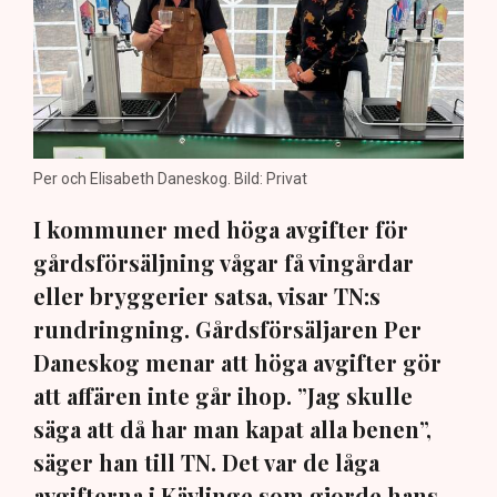
Per och Elisabeth Daneskog. Bild: Privat
I kommuner med höga avgifter för
gårdsförsäljning vågar få vingårdar
eller bryggerier satsa, visar TN:s
rundringning. Gårdsförsäljaren Per
Daneskog menar att höga avgifter gör
att affären inte går ihop. ”Jag skulle
säga att då har man kapat alla benen”,
säger han till TN. Det var de låga
avgifterna i Kävlinge som gjorde hans