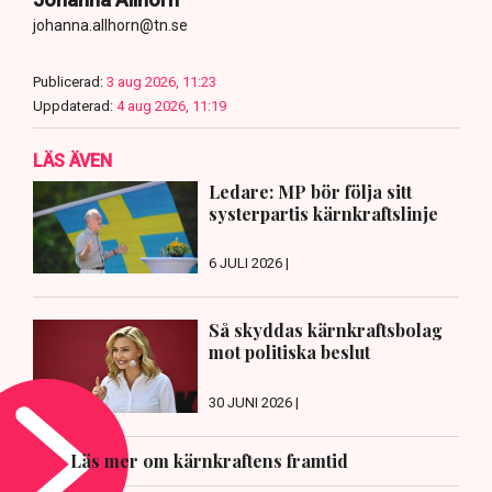
johanna.allhorn@tn.se
Publicerad:
3 aug 2026, 11:23
Uppdaterad:
4 aug 2026, 11:19
LÄS ÄVEN
Ledare: MP bör följa sitt
systerpartis kärnkraftslinje
6 JULI 2026 |
Så skyddas kärnkraftsbolag
mot politiska beslut
30 JUNI 2026 |
Läs mer om kärnkraftens framtid