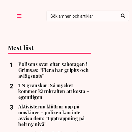
Mest läst
Polisens svar efter sabotagen i
Grimsås: ”Flera har gripits och
avlägsnats”
TN granskar: Så mycket
kommer kärnkraften att kosta –
egentligen
Aktivisterna klättrar upp på
maskiner – polisen kan inte
avvisa dem: ”Upptrappning på
helt ny nivå”