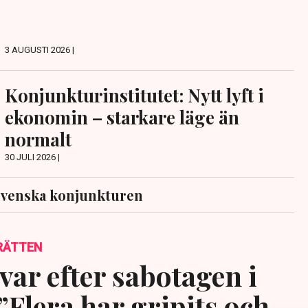
3 AUGUSTI 2026 |
Konjunkturinstitutet: Nytt lyft i
ekonomin – starkare läge än
normalt
30 JULI 2026 |
svenska konjunkturen
RÄTTEN
var efter sabotagen i
”Flera har gripits och