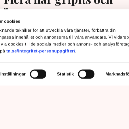
s”
r cookies
nande tekniker för att utveckla våra tjänster, förbättra din
passa innehållet och annonserna till våra användare. Vi vidareb
via cookies till de sociala medier och annons- och analysföreta
 på
tn.se/integritet-personuppgifter/
.
Inställningar
Statistik
Marknadsfö
prätthålla allmän ordning och säkerhet, vilket inkluderar att ingripa