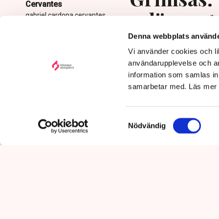
Cervantes
avlägsnat
gabriel.cardona.cervantes
@tn.se
Denna webbplats använde
Publicerad:
6 aug 2026, 12:35
Vi använder cookies och lik
Uppdaterad:
7 aug 2026,
09:58
användarupplevelse och an
information som samlas in 
samarbetar med. Läs mer
Samtyckesval
Nödvändig
Det är polisens uppgift att up