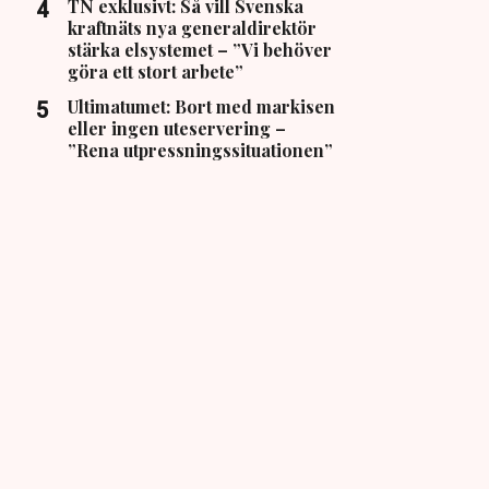
TN exklusivt: Så vill Svenska
kraftnäts nya generaldirektör
stärka elsystemet – ”Vi behöver
göra ett stort arbete”
Ultimatumet: Bort med markisen
eller ingen uteservering –
”Rena utpressningssituationen”