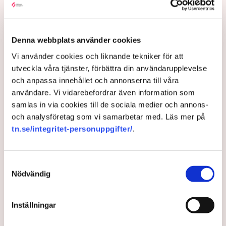
Magnus Kuchler lyfter fram förutsägbarhet som en av de
viktigaste faktorerna för att locka investeringar.
– Direktinvesteringar handlar om långsiktiga beslut. Då
Denna webbplats använder cookies
måste investerare känna trygghet och kunna förutse villkoren.
Vi använder cookies och liknande tekniker för att
Han pekar också på kompetensförsörjningen som en
utveckla våra tjänster, förbättra din användarupplevelse
växande utmaning.
och anpassa innehållet och annonserna till våra
– Vi behöver bli snabbare på att ställa om universitet och
användare. Vi vidarebefordrar även information som
utbildningssystem så att vi utbildar människor inom de
samlas in via cookies till de sociala medier och annons-
områden där näringslivet faktiskt efterfrågar kompetens.
och analysföretag som vi samarbetar med. Läs mer på
tn.se/integritet-personuppgifter/
.
Samtidigt måste Sverige fortsätta attrahera internationell
spetskompetens.
– Om kvalificerade personer får högre löner och mer kvar
Samtyckesval
efter skatt i andra länder, då väljer de antagligen att flytta dit
Nödvändig
istället.
Han menar också att trygghetsfrågan blivit viktigare.
Inställningar
– Sverige måste uppfattas som ett tryggt land att bo i. Där