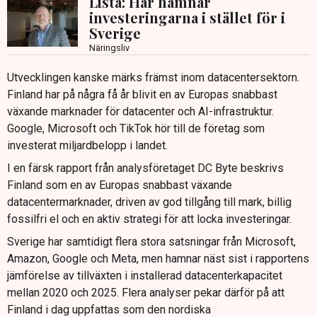
Lista: Här hamnar
investeringarna i stället för i
Sverige
Näringsliv
Utvecklingen kanske märks främst inom datacentersektorn.
Finland har på några få år blivit en av Europas snabbast
växande marknader för datacenter och AI-infrastruktur.
Google, Microsoft och TikTok hör till de företag som
investerat miljardbelopp i landet.
I en färsk rapport från analysföretaget DC Byte beskrivs
Finland som en av Europas snabbast växande
datacentermarknader, driven av god tillgång till mark, billig
fossilfri el och en aktiv strategi för att locka investeringar.
Sverige har samtidigt flera stora satsningar från Microsoft,
Amazon, Google och Meta, men hamnar näst sist i rapportens
jämförelse av tillväxten i installerad datacenterkapacitet
mellan 2020 och 2025. Flera analyser pekar därför på att
Finland i dag uppfattas som den nordiska