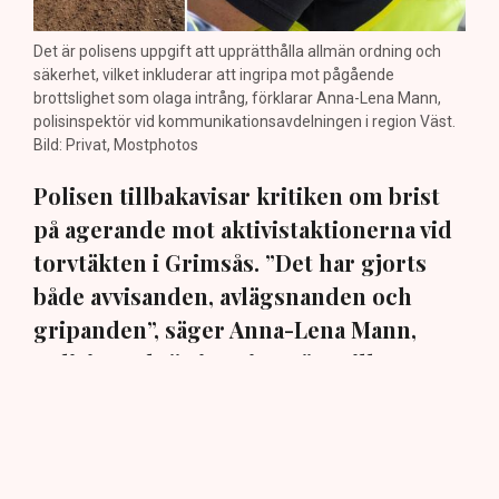
Det är polisens uppgift att upprätthålla allmän ordning och
säkerhet, vilket inkluderar att ingripa mot pågående
brottslighet som olaga intrång, förklarar Anna-Lena Mann,
polisinspektör vid kommunikationsavdelningen i region Väst.
Bild: Privat, Mostphotos
Polisen tillbakavisar kritiken om brist
på agerande mot aktivistaktionerna vid
torvtäkten i Grimsås. ”Det har gjorts
både avvisanden, avlägsnanden och
gripanden”, säger Anna-Lena Mann,
polisinspektör i region Väst, till TN.
Torvtäkten i Grimsås i Tranemo kommun har sedan 28
juli stoppats av aktivistgruppen Återställ Våtmarker
efter att aktivister har klättrat upp på
torvproducenten
Neovas maskiner
, grävt igen diken och spridit