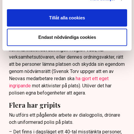
bör ge utrymme för aktivister att blockera en
tillståndsgiven verksamhet, och om inte polisen borde
ha en tydligare skyldighet att skydda privat egendom
Tillåt alla cookies
och näringsverksamhet mot den typen av störningar.
Nu svarar polisen på kritiken.
Endast nödvändiga cookies
Enligt Anna-Lena Mann, polisinspektör vid
kommunikationsavdelningen i region Väst, har
verksamhetsutövaren, eller dennes ordningsvakter, rätt
att be personer lämna platsen och skydda sin egendom
genom nödvärnsrätt (Svensk Torv uppger att en av
Neovas medarbetare redan ska
ha gjort ett eget
ingripande
mot aktivister på plats). Utöver det har
polisen egna befogenheter att agera.
Flera har gripits
Nu utförs ett pågående arbete av dialogpolis, drönare
och uniformerad polis på plats.
– Det finns i dagsläget ett 40-tal misstänkta personer,