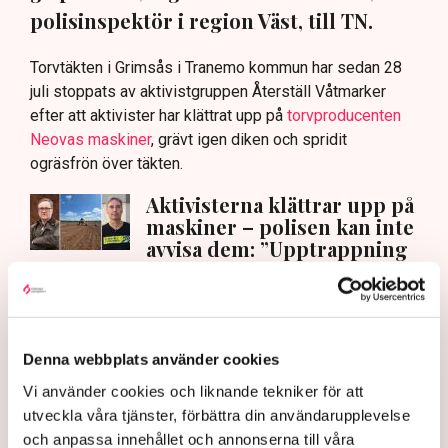
polisinspektör i region Väst, till TN.
Torvtäkten i Grimsås i Tranemo kommun har sedan 28
juli stoppats av aktivistgruppen Återställ Våtmarker
efter att aktivister har klättrat upp på
torvproducenten
Neovas maskiner
, grävt igen diken och spridit
ogräsfrön över täkten.
Aktivisterna klättrar upp på
maskiner – polisen kan inte
avvisa dem: ”Upptrappning
på helt ny nivå”
Näringsliv
AI-sammanfattning
Denna webbplats använder cookies
Torvtäkten i Grimsås har stoppats av aktivister
Vi använder cookies och liknande tekniker för att
sedan 28 juli.
utveckla våra tjänster, förbättra din användarupplevelse
Polisen kritiseras för bristande agerande vid
och anpassa innehållet och annonserna till våra