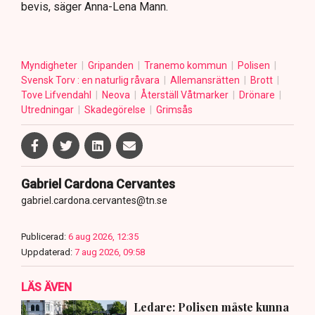
bevis, säger Anna-Lena Mann.
Myndigheter
Gripanden
Tranemo kommun
Polisen
Svensk Torv : en naturlig råvara
Allemansrätten
Brott
Tove Lifvendahl
Neova
Återställ Våtmarker
Drönare
Utredningar
Skadegörelse
Grimsås
Gabriel Cardona Cervantes
gabriel.cardona.cervantes@tn.se
Publicerad:
6 aug 2026, 12:35
Uppdaterad:
7 aug 2026, 09:58
LÄS ÄVEN
Ledare: Polisen måste kunna