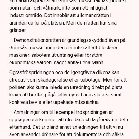
En sådan aspekt är att Grimsås mosse räknas juridiskt
som natur- och våtmark, inte som ett inhägnat
industriområde. Det innebär att allemansrätten i
grunden gäller på platsen. Men den rätten har sina
gränser.
– Demonstrationsrätten är grundlagsskyddad även på
Grimsås mosse, men den ger inte rätt att blockera
maskiner, sabotera utrustning eller förstöra
ekonomiska värden, säger Anna-Lena Mann.
Ogräsfröspridningen och de igengrävda dikena kan
utredas som skadegörelse eller sabotage. Men för att
polisen ska kunna inleda en utredning direkt på plats
krävs att brottet pågår eller nyss har avslutats, samt
konkreta bevis eller utpekade misstänkta.
– Anmälningar om till exempel fröspridningen är
upptagna och kommer att utredas och lagföras, en del i
efterhand. Det är bland annat anledningen till att vi nu
även använder drönare för att dokumentera och säkra