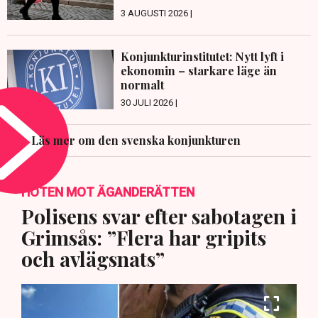
3 AUGUSTI 2026 |
Konjunkturinstitutet: Nytt lyft i
ekonomin – starkare läge än
normalt
30 JULI 2026 |
Läs mer om den svenska konjunkturen
HOTEN MOT ÄGANDERÄTTEN
Polisens svar efter sabotagen i
Grimsås: ”Flera har gripits
och avlägsnats”