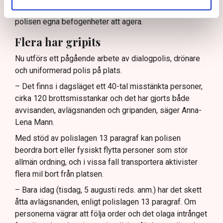
ingripande
mot aktivister på plats). Utöver det har
polisen egna befogenheter att agera.
Flera har gripits
Nu utförs ett pågående arbete av dialogpolis, drönare
och uniformerad polis på plats.
– Det finns i dagsläget ett 40-tal misstänkta personer,
cirka 120 brottsmisstankar och det har gjorts både
avvisanden, avlägsnanden och gripanden, säger Anna-
Lena Mann.
Med stöd av polislagen 13 paragraf kan polisen
beordra bort eller fysiskt flytta personer som stör
allmän ordning, och i vissa fall transportera aktivister
flera mil bort från platsen.
– Bara idag (tisdag, 5 augusti reds. anm.) har det skett
åtta avlägsnanden, enligt polislagen 13 paragraf. Om
personerna vägrar att följa order och det olaga intrånget