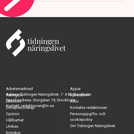
Arbetsmarknad
Appar
Adress: Tidningen Näringslivet, 114 82 Stockholm
Näringsliv
Nyhetsbrev
Besöksadress: Storgatan 19, Stockholm
Ekonomi
Arkiv
Kontakt: redaktionen@tn.se
Entreprenörskap
Kontakta redaktionen
Opinion
Personuppgifts- och
cookiepolicy
Hållbarhet
Om Tidningen Näringslivet
Utrikes
Krönikor