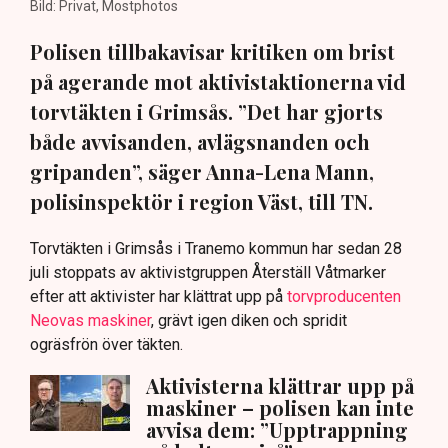
Bild: Privat, Mostphotos
Polisen tillbakavisar kritiken om brist
på agerande mot aktivistaktionerna vid
torvtäkten i Grimsås. ”Det har gjorts
både avvisanden, avlägsnanden och
gripanden”, säger Anna-Lena Mann,
polisinspektör i region Väst, till TN.
Torvtäkten i Grimsås i Tranemo kommun har sedan 28
juli stoppats av aktivistgruppen Återställ Våtmarker
efter att aktivister har klättrat upp på
torvproducenten
Neovas maskiner
, grävt igen diken och spridit
ogräsfrön över täkten.
Aktivisterna klättrar upp på
maskiner – polisen kan inte
avvisa dem: ”Upptrappning