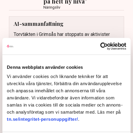
på helt ny nivå”
Näringsliv
AI-sammanfattning
Torvtäkten i Grimsås har stoppats av aktivister
sedan 28 juli.
Polisen kritiseras för bristande agerande vid
aktionerna.
Denna webbplats använder cookies
Polisinspektör Anna-Lena Mann förklarar polisens
agerande på plats.
Vi använder cookies och liknande tekniker för att
utveckla våra tjänster, förbättra din användarupplevelse
40 personer misstänks med cirka 120
och anpassa innehållet och annonserna till våra
brottsmisstankar kopplade.
Läs mer
användare. Vi vidarebefordrar även information som
Polisen använder drönare och uniformerad polis
samlas in via cookies till de sociala medier och annons-
för att dokumentera bevis.
Polisen, som befinner sig på plats, kritiseras för att inte
och analysföretag som vi samarbetar med. Läs mer på
agera tillräckligt då aktionerna kan fortgå för öppen ridå.
Samtidigt är polisarbetet komplext när det gäller
tn.se/integritet-personuppgifter/
.
att navigera juridiska rättigheter och gränser.
Rickard Axdorff på Svensk Torv, anser att polisens