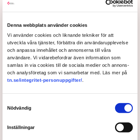
snabbare, att vi det blir fler tydliga resultat. Det tar
tid att återvinna företagens förtroende.
Denna webbplats använder cookies
Vi använder cookies och liknande tekniker för att
utveckla våra tjänster, förbättra din användarupplevelse
Uteserveringar
Restauranger
Norrköpings kommun
och anpassa innehållet och annonserna till våra
Svenskt Näringsliv
TN original
Kristdemokraterna
användare. Vi vidarebefordrar även information som
Norrköping
samlas in via cookies till de sociala medier och annons-
och analysföretag som vi samarbetar med. Läs mer på
tn.se/integritet-personuppgifter/
.
Anders Carlsson
Samtyckesval
redaktionen@tn.se
Nödvändig
Publicerad:
5 aug 2026, 11:24
Uppdaterad:
6 aug 2026, 10:29
Inställningar
LÄS ÄVEN