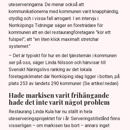
uteserveringarna. De menar också att
kommunikationerna med kommunen varit knapphändig,
otydlig och i vissa fall arrogant. I en intervju i
Norrköpings Tidningar säger en företrädare för
kommunen att en del restaurangföretagare ”kör ett
fulspel”, att ”en liten klick maximalt stretchar
systemet.”
– Det är typiskt för hur en del tjänstemän i kommunen
ser på oss, säger Linda Nilsson och hänvisar till
Svenskt Näringslivs ranking av det lokala
företagsklimatet där Norrköping idag ligger i botten, på
plats 253 av landets 290 kommuner. (Se artikel nedan)
Hade markisen varit frihängande
hade det inte varit något problem
Restaurang Linda Kula har nu ställt in hela
uteserveringsprojektet för i år. Serveringstillstånd finns
visserligen – om markisen tas bort – annars inget