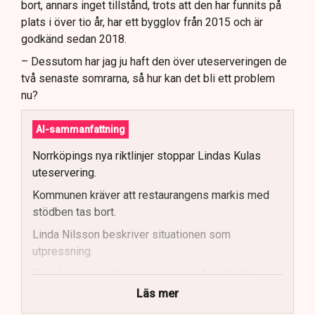
bort, annars inget tillstånd, trots att den har funnits på
plats i över tio år, har ett bygglov från 2015 och är
godkänd sedan 2018.
– Dessutom har jag ju haft den över uteserveringen de
två senaste somrarna, så hur kan det bli ett problem
nu?
AI-sammanfattning
Norrköpings nya riktlinjer stoppar Lindas Kulas
uteservering.
Kommunen kräver att restaurangens markis med
stödben tas bort.
Linda Nilsson beskriver situationen som
utpressning.
Flera krögare kritiserar kommunen för otydlig
kommunikation.
Läs mer
Kommunen vill skapa enhetliga regler för