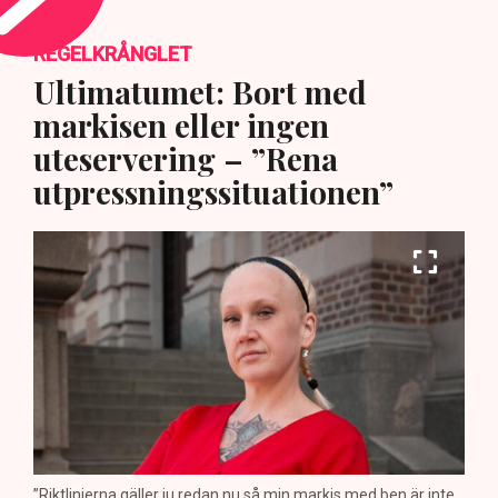
REGELKRÅNGLET
Ultimatumet: Bort med
markisen eller ingen
uteservering – ”Rena
utpressningssituationen”
”Riktlinjerna gäller ju redan nu så min markis med ben är inte