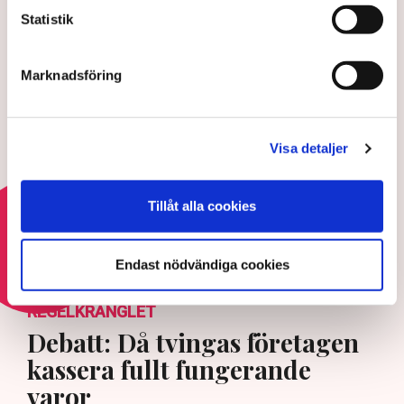
Statistik
Debatt: Då tvingas företagen
kassera fullt fungerande
varor
Marknadsföring
28 JULI 2026 |
Professorn: Försiktighet,
Visa detaljer
följsamhet och feghet präglar
myndigheter
22 JULI 2026 |
Tillåt alla cookies
Läs mer om regelkrånglet
Endast nödvändiga cookies
REGELKRÅNGLET
Debatt: Då tvingas företagen
kassera fullt fungerande
varor