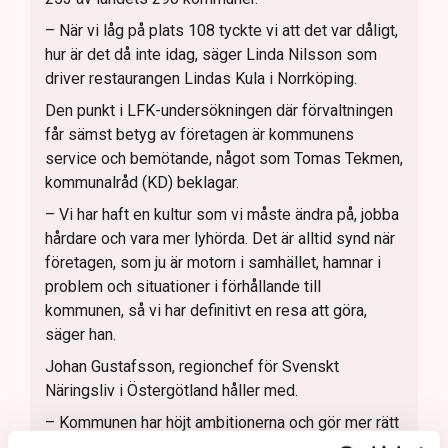
– När vi låg på plats 108 tyckte vi att det var dåligt,
hur är det då inte idag, säger Linda Nilsson som
driver restaurangen Lindas Kula i Norrköping.
Den punkt i LFK-undersökningen där förvaltningen
får sämst betyg av företagen är kommunens
service och bemötande, något som Tomas Tekmen,
kommunalråd (KD) beklagar.
– Vi har haft en kultur som vi måste ändra på, jobba
hårdare och vara mer lyhörda. Det är alltid synd när
företagen, som ju är motorn i samhället, hamnar i
problem och situationer i förhållande till
kommunen, så vi har definitivt en resa att göra,
säger han.
Johan Gustafsson, regionchef för Svenskt
Näringsliv i Östergötland håller med.
– Kommunen har höjt ambitionerna och gör mer rätt
nu än tidigare. Vi ser dock gärna att det går