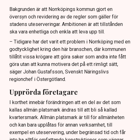
uteserveringar.
Bakgrunden är att Norrköpings kommun gjort en
översyn och revidering av de regler som gäller för
Lindas Kula ställer in uteserveringen för
stadens uteserveringar. Ambitionen är att tillstånden
sommaren.
ska vara enhetliga och enkla att leva upp till.
– Tidigare har det varit ett problem i Norrköping med en
godtycklighet kring den här branschen, där kommunen
tillåtit vissa krögare att göra saker som andra inte fått
göra utan att kunna motivera det på ett rimligt sätt,
säger Johan Gustafsson, Svenskt Näringslivs
regionchef i Östergötland.
Upprörda företagare
I korthet innebär förändringen att en del av det som
kallas allmän platsmark ändras till att bli så kallad
kvartersmark. Allmän platsmark är till för allmänheten
och kan bara upplåtas för annan verksamhet, till
exempel en uteservering, under begränsad tid och får
inte ha alltför omfattande konstruktioner som väggar