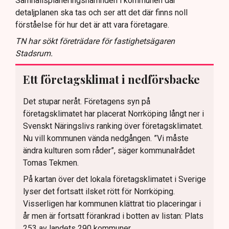
Samhällsplaneringsnämnden i kommunen där
detaljplanen ska tas och ser att det där finns noll
förståelse för hur det är att vara företagare.
TN har sökt företrädare för fastighetsägaren
Stadsrum.
Ett företagsklimat i nedförsbacke
Det stupar neråt. Företagens syn på
företagsklimatet har placerat Norrköping långt ner i
Svenskt Näringslivs ranking över företagsklimatet.
Nu vill kommunen vända nedgången. ”Vi måste
ändra kulturen som råder”, säger kommunalrådet
Tomas Tekmen.
På kartan över det lokala företagsklimatet i Sverige
lyser det fortsatt ilsket rött för Norrköping.
Visserligen har kommunen klättrat tio placeringar i
år men är fortsatt förankrad i botten av listan: Plats
253 av landets 290 kommuner.