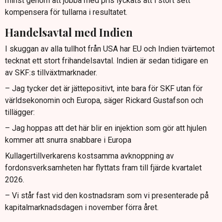
minst genom att jobba med pris lyckats att i stort sett
kompensera för tullarna i resultatet.
Handelsavtal med Indien
I skuggan av alla tullhot från USA har EU och Indien tvärtemot
tecknat ett stort frihandelsavtal. Indien är sedan tidigare en
av SKF:s tillväxtmarknader.
– Jag tycker det är jättepositivt, inte bara för SKF utan för
världsekonomin och Europa, säger Rickard Gustafson och
tillägger:
– Jag hoppas att det här blir en injektion som gör att hjulen
kommer att snurra snabbare i Europa
Kullagertillverkarens kostsamma avknoppning av
fordonsverksamheten har flyttats fram till fjärde kvartalet
2026.
– Vi står fast vid den kostnadsram som vi presenterade på
kapitalmarknadsdagen i november förra året.