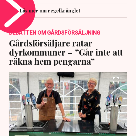
Läs mer om regelkrånglet
DEBATTEN OM GÅRDSFÖRSÄLJNING
Gårdsförsäljare ratar
dyrkommuner – ”Går inte att
räkna hem pengarna”