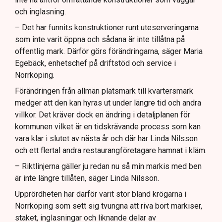
och inglasning.
– Det har funnits konstruktioner runt uteserveringarna
som inte varit öppna och sådana är inte tillåtna på
offentlig mark. Därför görs förändringarna, säger Maria
Egebäck, enhetschef på driftstöd och service i
Norrköping.
Förändringen från allmän platsmark till kvartersmark
medger att den kan hyras ut under längre tid och andra
villkor. Det kräver dock en ändring i detaljplanen för
kommunen vilket är en tidskrävande process som kan
vara klar i slutet av nästa år och där har Linda Nilsson
och ett flertal andra restaurangföretagare hamnat i kläm.
– Riktlinjerna gäller ju redan nu så min markis med ben
är inte längre tillåten, säger Linda Nilsson.
Upprördheten har därför varit stor bland krögarna i
Norrköping som sett sig tvungna att riva bort markiser,
staket, inglasningar och liknande delar av