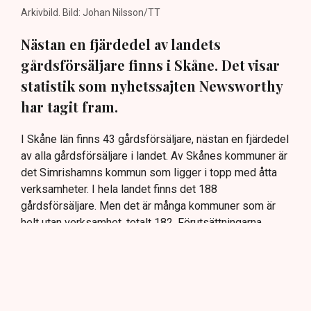
Arkivbild. Bild: Johan Nilsson/TT
Nästan en fjärdedel av landets
gårdsförsäljare finns i Skåne. Det visar
statistik som nyhetssajten Newsworthy
har tagit fram.
I Skåne län finns 43 gårdsförsäljare, nästan en fjärdedel
av alla gårdsförsäljare i landet. Av Skånes kommuner är
det Simrishamns kommun som ligger i topp med åtta
verksamheter. I hela landet finns det 188
gårdsförsäljare. Men det är många kommuner som är
helt utan verksamhet, totalt 182. Förutsättningarna
skiljer sig åt i olika kommuner, menar Visita:
– Det är en astronomisk skillnad och den höga
kostnaden hindrar företag från att utveckla
verksamheten, skapa fler jobb och öka platsens