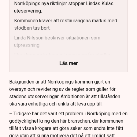
Norrköpings nya riktlinjer stoppar Lindas Kulas
uteservering.
Kommunen kräver att restaurangens markis med
stödben tas bort.
Linda Nilsson beskriver situationen som
utpressning.
Flera krögare kritiserar kommunen för otydlig
kommunikation.
Läs mer
Kommunen vill skapa enhetliga regler för
uteserveringar.
Bakgrunden är att Norrköpings kommun gjort en
översyn och revidering av de regler som gäller för
Lindas Kula ställer in uteserveringen för
stadens uteserveringar. Ambitionen är att tillstånden
sommaren.
ska vara enhetliga och enkla att leva upp till.
– Tidigare har det varit ett problem i Norrköping med en
godtycklighet kring den här branschen, där kommunen
tillåtit vissa krögare att göra saker som andra inte fått
göra utan att kunna motivera det på ett rimligt sätt,