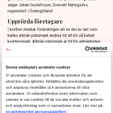
säger Johan Gustafsson, Svenskt Näringslivs
regionchef i Östergötland.
Upprörda företagare
I korthet innebär förändringen att en del av det som
kallas allmän platsmark ändras till att bli så kallad
kvartersmark. Allmän platsmark är till för allmänheten
och kan bara upplåtas för annan verksamhet, till
exempel en uteservering, under begränsad tid och får
inte ha alltför omfattande konstruktioner som väggar
och inglasning.
Denna webbplats använder cookies
– Det har funnits konstruktioner runt uteserveringarna
Vi använder cookies och liknande tekniker för att
som inte varit öppna och sådana är inte tillåtna på
utveckla våra tjänster, förbättra din användarupplevelse
offentlig mark. Därför görs förändringarna, säger Maria
och anpassa innehållet och annonserna till våra
Egebäck, enhetschef på driftstöd och service i
användare. Vi vidarebefordrar även information som
Norrköping.
samlas in via cookies till de sociala medier och annons-
och analysföretag som vi samarbetar med. Läs mer på
Förändringen från allmän platsmark till kvartersmark
tn.se/integritet-personuppgifter/
.
medger att den kan hyras ut under längre tid och andra