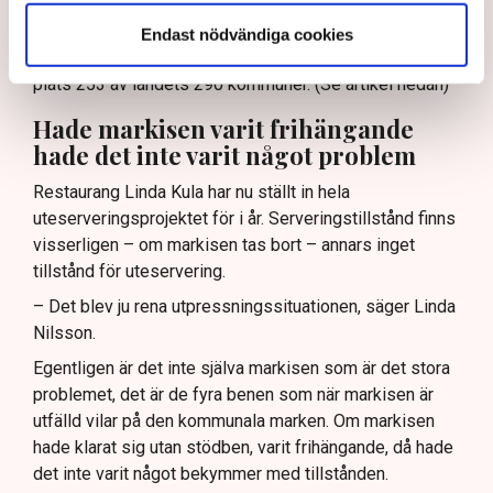
ser på oss, säger Linda Nilsson och hänvisar till
Svenskt Näringslivs ranking av det lokala
Endast nödvändiga cookies
företagsklimatet där Norrköping idag ligger i botten, på
plats 253 av landets 290 kommuner. (Se artikel nedan)
Hade markisen varit frihängande
hade det inte varit något problem
Restaurang Linda Kula har nu ställt in hela
uteserveringsprojektet för i år. Serveringstillstånd finns
visserligen – om markisen tas bort – annars inget
tillstånd för uteservering.
– Det blev ju rena utpressningssituationen, säger Linda
Nilsson.
Egentligen är det inte själva markisen som är det stora
problemet, det är de fyra benen som när markisen är
utfälld vilar på den kommunala marken. Om markisen
hade klarat sig utan stödben, varit frihängande, då hade
det inte varit något bekymmer med tillstånden.