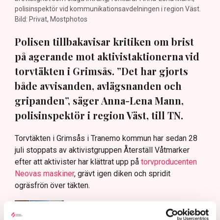
polisinspektör vid kommunikationsavdelningen i region Väst.
Bild: Privat, Mostphotos
Polisen tillbakavisar kritiken om brist
på agerande mot aktivistaktionerna vid
torvtäkten i Grimsås. ”Det har gjorts
både avvisanden, avlägsnanden och
gripanden”, säger Anna-Lena Mann,
polisinspektör i region Väst, till TN.
Torvtäkten i Grimsås i Tranemo kommun har sedan 28
juli stoppats av aktivistgruppen Återställ Våtmarker
efter att aktivister har klättrat upp på
torvproducenten
Neovas maskiner
, grävt igen diken och spridit
ogräsfrön över täkten.
Aktivisterna klättrar upp på
maskiner – polisen kan inte