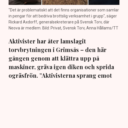
"Det är problematiskt att det finns organisationer som samlar
in pengar för att bedriva brottslig verksamhet i grupp", säger
Rickard Axdorff, generalsekreterare på Svensk Torv, där
Neova är medlem. Bild: Privat, Svensk Torv, Anna Hållams/TT
Aktivister har åter lamslagit
torvbrytningen i Grimsås – den här
gången genom att klättra upp på
maskiner, gräva igen diken och sprida
ogräsfrön. ”Aktivisterna sprang emot
oss”, säger Mats Henriksson,
tillståndsansvarig på Neova, till TN. Nu
varnar branschen för skador på
uppemot 100 miljoner kronor.
Brytningen av torvtäkten i Grimsås lamslås av