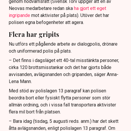
genom nödvärnsrätt (Svensk Torv uppger att en av
Neovas medarbetare redan ska
ha gjort ett eget
ingripande
mot aktivister på plats). Utöver det har
polisen egna befogenheter att agera.
Flera har gripits
Nu utförs ett pågående arbete av dialogpolis, drönare
och uniformerad polis på plats.
– Det finns i dagsläget ett 40-tal misstänkta personer,
cirka 120 brottsmisstankar och det har gjorts både
avvisanden, avlägsnanden och gripanden, säger Anna-
Lena Mann.
Med stöd av polislagen 13 paragraf kan polisen
beordra bort eller fysiskt flytta personer som stör
allmän ordning, och i vissa fall transportera aktivister
flera mil bort från platsen.
– Bara idag (tisdag, 5 augusti reds. anm.) har det skett
åtta avlägsnanden, enligt polislagen 13 paragraf. Om