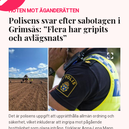
HOTEN MOT ÄGANDERÄTTEN
Polisens svar efter sabotagen i
Grimsås: ”Flera har gripits
och avlägsnats”
Det är polisens uppgift att upprätthålla allmän ordning och
säkerhet, vilket inkluderar att ingripa mot pågående
brottslighet som olaga intrång, förklarar Anna-Lena Mann,