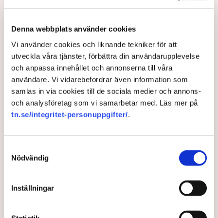
avvisa dem: ”Upptrappning
på helt ny nivå”
Näringsliv
Denna webbplats använder cookies
Vi använder cookies och liknande tekniker för att
AI-sammanfattning
utveckla våra tjänster, förbättra din användarupplevelse
och anpassa innehållet och annonserna till våra
Torvtäkten i Grimsås har stoppats av aktivister
användare. Vi vidarebefordrar även information som
sedan 28 juli.
samlas in via cookies till de sociala medier och annons-
Polisen kritiseras för bristande agerande vid
och analysföretag som vi samarbetar med. Läs mer på
aktionerna.
tn.se/integritet-personuppgifter/
.
Polisinspektör Anna-Lena Mann förklarar polisens
agerande på plats.
Samtyckesval
40 personer misstänks med cirka 120
Nödvändig
brottsmisstankar kopplade.
Läs mer
Polisen använder drönare och uniformerad polis
Inställningar
för att dokumentera bevis.
Polisen, som befinner sig på plats, kritiseras för att inte
agera tillräckligt då aktionerna kan fortgå för öppen ridå.
Samtidigt är polisarbetet komplext när det gäller
Statistik