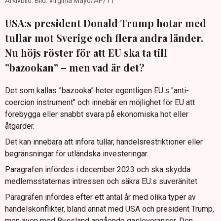
Arkivbild. Bild: Virginia Mayo/AP/TT
USA:s president Donald Trump hotar med
tullar mot Sverige och flera andra länder.
Nu höjs röster för att EU ska ta till
”bazookan” – men vad är det?
Det som kallas ”bazooka” heter egentligen EU:s "anti-
coercion instrument" och innebär en möjlighet för EU att
förebygga eller snabbt svara på ekonomiska hot eller
åtgärder.
Det kan innebära att införa tullar, handelsrestriktioner eller
begränsningar för utländska investeringar.
Paragrafen infördes i december 2023 och ska skydda
medlemsstaternas intressen och säkra EU:s suveränitet.
Paragrafen infördes efter ett antal år med olika typer av
handelskonflikter, bland annat med USA och president Trump,
men även med Ryssland angående gasleveranser. Den