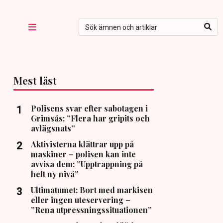
Mest läst
Polisens svar efter sabotagen i
Grimsås: ”Flera har gripits och
avlägsnats”
Aktivisterna klättrar upp på
maskiner – polisen kan inte
avvisa dem: ”Upptrappning på
helt ny nivå”
Ultimatumet: Bort med markisen
eller ingen uteservering –
”Rena utpressningssituationen”