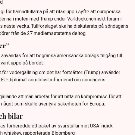
d.
egi för hämndtullarna på att ritas upp i syfte att europeiska
l denna i möten med Trump under Världsekonomiskt forum i
 nästa vecka. Tullförslaget ska ha diskuterats på söndagens
dörer från de 27 medlemsstaterna deltog.
er”
användas för att begränsa amerikanska bolags tillgång till
varit uppe på bordet.
t för vedergällning om det här fortsätter. (Trump) använder
n EU-diplomat som blivit informerad om söndagens
llande att man arbetar för att hitta en kompromiss för att
, något som skulle äventyra säkerheten för Europa.
ch bilar
s förberedde ett paket av svarstullar mot USA ingick
och whiskey, rapporterade Bloomberg.