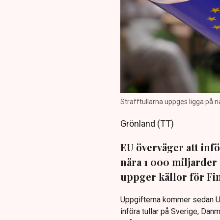
Strafftullarna uppges ligga på n
Grönland (TT)
EU överväger att in
nära 1 000 miljarde
uppger källor för Fi
Uppgifterna kommer sedan US
införa tullar på Sverige, Dan