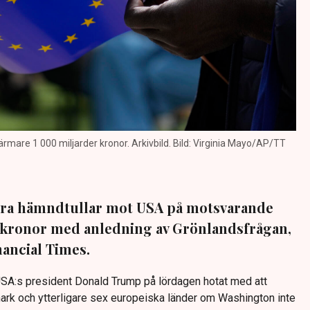
ärmare 1 000 miljarder kronor. Arkivbild. Bild: Virginia Mayo/AP/TT
föra hämndtullar mot USA på motsvarande
r kronor med anledning av Grönlandsfrågan,
nancial Times.
A:s president Donald Trump på lördagen hotat med att
mark och ytterligare sex europeiska länder om Washington inte