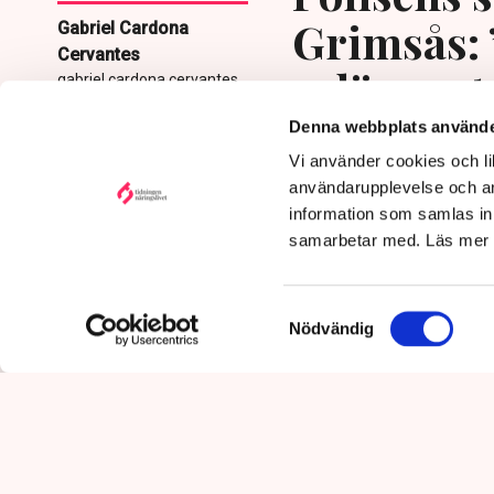
Grimsås: 
Gabriel Cardona
Cervantes
avlägsnat
gabriel.cardona.cervantes
@tn.se
Denna webbplats använde
Publicerad:
6 aug 2026, 12:35
Vi använder cookies och lik
Uppdaterad:
7 aug 2026,
09:58
användarupplevelse och an
information som samlas in 
samarbetar med. Läs mer
Samtyckesval
Nödvändig