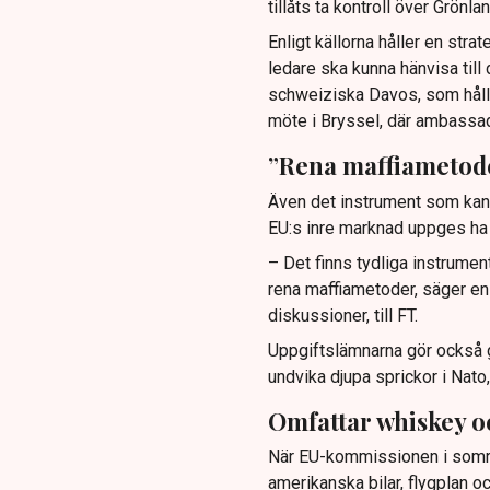
tillåts ta kontroll över Grönlan
Enligt källorna håller en strat
ledare ska kunna hänvisa til
schweiziska Davos, som hålls
möte i Bryssel, där ambassa
”Rena maffiametod
Även det instrument som kan 
EU:s inre marknad uppges ha 
– Det finns tydliga instrumen
rena maffiametoder, säger e
diskussioner, till FT.
Uppgiftslämnarna gör också gä
undvika djupa sprickor i Nato
Omfattar whiskey o
När EU-kommissionen i somra
amerikanska bilar, flygplan 