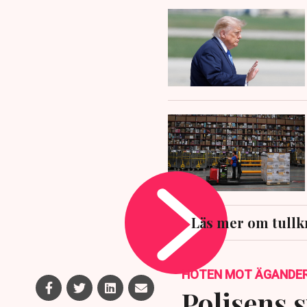
Läs mer om tullk
HOTEN MOT ÄGANDE
Polisens s