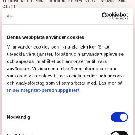
chiptillverkaren TSMC:s ordförande och vd C C Wei. Arkivbild. Bild:
AP/TT
Taiwan har gått med på att investera
motsvarande drygt 2 300 miljarder kronor i
Denna webbplats använder cookies
USA, rapporterar CNBC.
Vi använder cookies och liknande tekniker för att
Löftet ingår i ett nytt handelsavtal mellan de två länderna, och
utveckla våra tjänster, förbättra din användarupplevelse
handlar om att bygga fabriker som tillverkar datachip inom
och anpassa innehållet och annonserna till våra
USA:s gränser.
användare. Vi vidarebefordrar även information som
samlas in via cookies till de sociala medier och annons-
USA har i sin tur gått med på att begränsa handelstullarna mot
och analysföretag som vi samarbetar med. Läs mer på
Taiwan till 15 procent, en sänkning från den tidigare nivån på
tn.se/integritet-personuppgifter/
.
20 procent. Landet har också gått med på att inte ta ut några
tullar på generiska läkemedel, flygplanskomponenter och
vissa naturresurser, enligt CNBC.
Samtyckesval
Nödvändig
Investeringar
Tull
Läkemedel
Donald Trump
USA