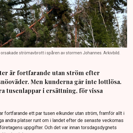
r orsakade strömavbrott i spåren av stormen Johannes. Arkivbild.
er är fortfarande utan ström efter
snöoväder. Men kunderna går inte lottlösa.
a tusenlappar i ersättning, för vissa
fortfarande ett par tusen elkunder utan ström, framför allt i
 andra platser runt om i landet efter de senaste veckornas
sföretagens uppgifter. Och det var innan torsdagsdygnets