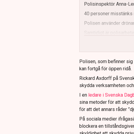
Polisinspektör Anna-Len
40 personer misstänks 
Polisen använder drönar
Samtidigt är polisarbetet
och gränser.
Polisen, som befinner sig på
kan fortgå för öppen ridå.
Rickard Axdorff på Svensk
skydda verksamheten och
I en
ledare i Svenska Dag
sina metoder för att skyd
för att det annars råder ”d
På sociala medier ifrågasä
blockera en tillståndsgive
skyldighet att skydda pr