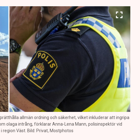
prätthålla allmän ordning och säkerhet, vilket inkluderar att ingripa
m olaga intrång, förklarar Anna-Lena Mann, polisinspektör vid
region Väst. Bild: Privat, Mostphotos