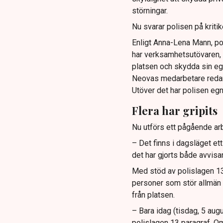
störningar.
Nu svarar polisen på kritik
Enligt Anna-Lena Mann, po
har verksamhetsutövaren, 
platsen och skydda sin e
Neovas medarbetare reda
Utöver det har polisen eg
Flera har gripits
Nu utförs ett pågående arb
– Det finns i dagsläget et
det har gjorts både avvis
Med stöd av polislagen 13 
personer som stör allmän or
från platsen.
– Bara idag (tisdag, 5 augu
polislagen 13 paragraf. Om