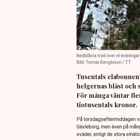
Nedblåsta träd över el-ledninga
Bild: Tomas Bengtsson / TT
Tusentals elabonnent
helgernas blåst och 
För många väntar fler
tiotusentals kronor.
På torsdagseftermiddagen var 
Gävleborg, men även på många
oväder, enligt de stora elnät