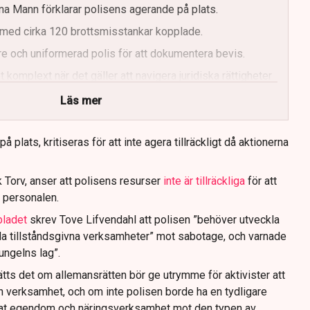
a Mann förklarar polisens agerande på plats.
med cirka 120 brottsmisstankar kopplade.
e och uniformerad polis för att dokumentera bevis.
 komplext när det gäller att navigera juridiska rättigheter
Läs mer
 plats, kritiseras för att inte agera tillräckligt då aktionerna
 Torv, anser att polisens resurser
inte är tillräckliga
för att
 personalen.
bladet
skrev Tove Lifvendahl att polisen ”behöver utveckla
da tillståndsgivna verksamheter” mot sabotage, och varnade
jungelns lag”.
tts det om allemansrätten bör ge utrymme för aktivister att
n verksamhet, och om inte polisen borde ha en tydligare
ivat egendom och näringsverksamhet mot den typen av