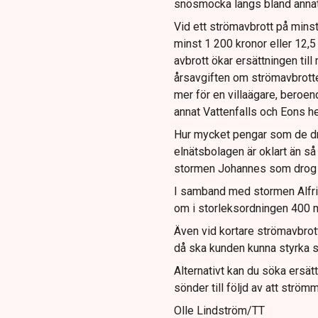
snösmocka längs bland annat
Vid ett strömavbrott på mins
minst 1 200 kronor eller 12,
avbrott ökar ersättningen til
årsavgiften om strömavbrottet 
mer för en villaägare, beroen
annat Vattenfalls och Eons h
Hur mycket pengar som de dr
elnätsbolagen är oklart än s
stormen Johannes som drog f
I samband med stormen Alfri
om i storleksordningen 400 m
Även vid kortare strömavbrott
då ska kunden kunna styrka sk
Alternativt kan du söka ersä
sönder till följd av att strömm
Olle Lindström/TT