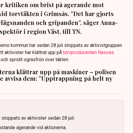
sar kritiken om brist på agerande mot
vid torvtäkten i Grimsås. ”Det har gjorts
avlägsnanden och gripanden”, säger Anna-
pektör i region Väst, till TN.
anemo kommun har sedan 28 juli stoppats av aktivistgruppen
tt aktivister har klättrat upp på
torvproducenten Neovas
n och spridit ogräsfrön över täkten.
sterna klättrar upp på maskiner – polisen
te avvisa dem: ”Upptrappning på helt ny
g
 stoppats av aktivister sedan 28 juli.
ristande agerande vid aktionerna.