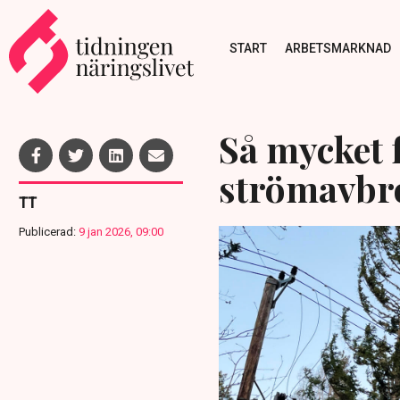
START
ARBETSMARKNAD
Så mycket f
strömavbro
TT
Publicerad:
9 jan 2026, 09:00