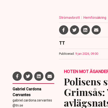
Strömavbrott
Hemförsäkring
TT
Publicerad:
9 jan 2026, 09:00
HOTEN MOT ÄGANDE
Polisens s
Grimsås: 
Gabriel Cardona
Cervantes
avlägsnat
gabriel.cardona.cervantes
@tn.se