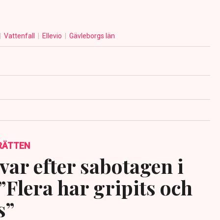
Vattenfall
Ellevio
Gävleborgs län
RÄTTEN
var efter sabotagen i
”Flera har gripits och
s”