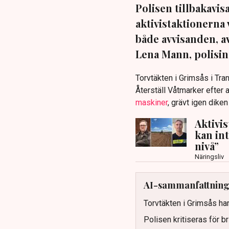
Polisen tillbakavi
aktivistaktionerna 
både avvisanden, 
Lena Mann, polisins
Torvtäkten i Grimsås i Tr
Återställ Våtmarker efter a
maskiner
, grävt igen dike
Aktivi
kan in
nivå”
Näringsliv
AI-sammanfattnin
Torvtäkten i Grimsås har
Polisen kritiseras för b