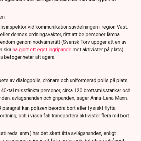
en.
lisinspektör vid kommunikationsavdelningen i region Väst,
eller dennes ordningsvakter, rätt att be personer lämna
gendom genom nödvärnsrätt (Svensk Torv uppger att en av
n ska
ha gjort ett eget ingripande
mot aktivister på plats).
na befogenheter att agera.
ete av dialogpolis, drönare och uniformerad polis på plats.
t 40-tal misstänkta personer, cirka 120 brottsmisstankar och
anden, avlägsnanden och gripanden, säger Anna-Lena Mann.
paragraf kan polisen beordra bort eller fysiskt flytta
dning, och i vissa fall transportera aktivister flera mil bort
sti reds. anm.) har det skett åtta avlägsnanden, enligt
 personerna vägrar att följa order och det olaga intrånget