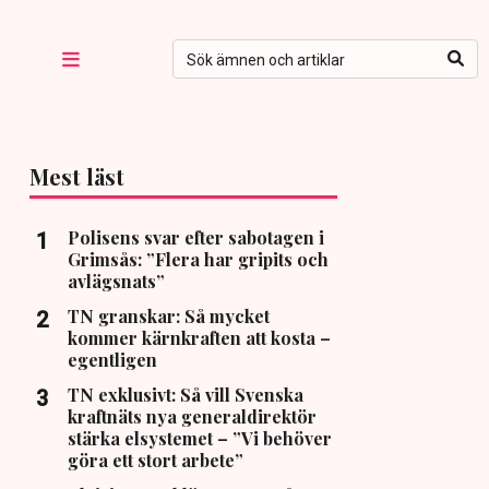
Mest läst
Polisens svar efter sabotagen i
Grimsås: ”Flera har gripits och
avlägsnats”
TN granskar: Så mycket
kommer kärnkraften att kosta –
egentligen
TN exklusivt: Så vill Svenska
kraftnäts nya generaldirektör
stärka elsystemet – ”Vi behöver
göra ett stort arbete”