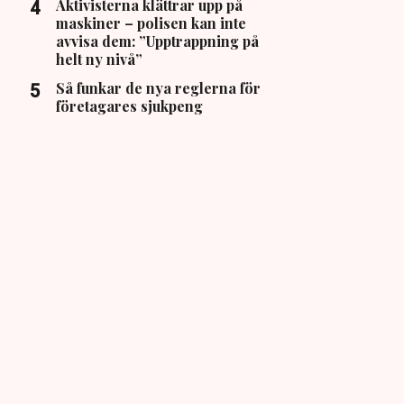
Aktivisterna klättrar upp på
maskiner – polisen kan inte
avvisa dem: ”Upptrappning på
helt ny nivå”
Så funkar de nya reglerna för
företagares sjukpeng