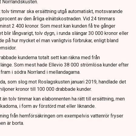
 Norrlandskusten.
t tolv timmar ska ersättning utgå automatiskt, motsvarande
5 procent av den årliga elnätskostnaden. Vid 24 timmars
l minst 2 400 kronor. Som mest kan kunden få tre gånger
blir långvarigt, tolv dygn, i runda slängar 30 000 kronor eller
de på hur mycket el man vanligtvis förbrukar, enligt bland
emsidor.
abbade kunderna totalt sett kan räkna med från
å länge. Som mest hade Ellevio 38 000 strömlösa kunder efter
ram i södra Norrland i mellandagarna.
da, som slog mot Roslagskusten januari 2019, handlade det
iljoner kronor till 100 000 drabbade kunder.
 än tolv timmar kan elabonnenten ha rätt till ersättning, men
adorna, i form av förstörd mat eller liknande.
ttning från hemförsäkringen om exempelvis vattenrör fryser
en är borta.