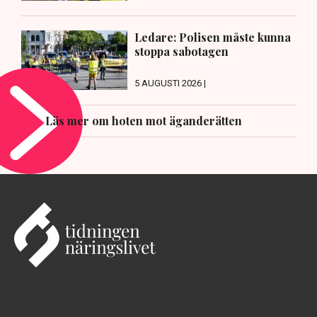
Ledare: Polisen måste kunna
stoppa sabotagen
5 AUGUSTI 2026 |
Läs mer om hoten mot äganderätten