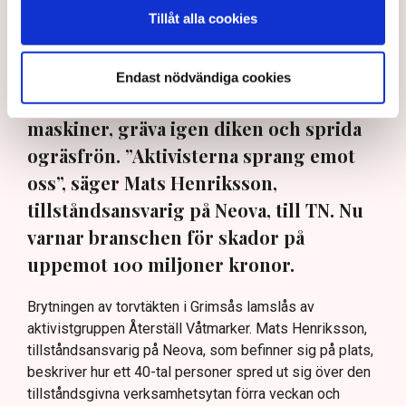
Neova är medlem. Bild: Privat, Svensk Torv, Anna Hållams/TT
Tillåt alla cookies
Aktivister har åter lamslagit
torvbrytningen i Grimsås – den här
Endast nödvändiga cookies
gången genom att klättra upp på
maskiner, gräva igen diken och sprida
ogräsfrön. ”Aktivisterna sprang emot
oss”, säger Mats Henriksson,
tillståndsansvarig på Neova, till TN. Nu
varnar branschen för skador på
uppemot 100 miljoner kronor.
Brytningen av torvtäkten i Grimsås lamslås av
aktivistgruppen Återställ Våtmarker. Mats Henriksson,
tillståndsansvarig på Neova, som befinner sig på plats,
beskriver hur ett 40-tal personer spred ut sig över den
tillståndsgivna verksamhetsytan förra veckan och