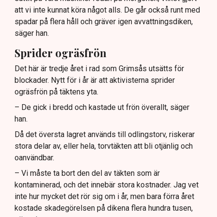
att vi inte kunnat köra något alls. De går också runt med
spadar på flera håll och gräver igen avvattningsdiken,
säger han.
Sprider ogräsfrön
Det här är tredje året i rad som Grimsås utsätts för
blockader. Nytt för i år är att aktivisterna sprider
ogräsfrön på täktens yta.
– De gick i bredd och kastade ut frön överallt, säger
han.
Då det översta lagret används till odlingstorv, riskerar
stora delar av, eller hela, torvtäkten att bli otjänlig och
oanvändbar.
– Vi måste ta bort den del av täkten som är
kontaminerad, och det innebär stora kostnader. Jag vet
inte hur mycket det rör sig om i år, men bara förra året
kostade skadegörelsen på dikena flera hundra tusen,