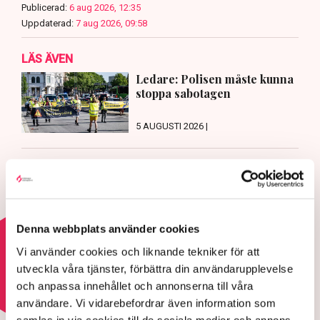
Publicerad:
6 aug 2026, 12:35
Uppdaterad:
7 aug 2026, 09:58
LÄS ÄVEN
Ledare: Polisen måste kunna
stoppa sabotagen
5 AUGUSTI 2026 |
Aktivisterna klättrar upp på
maskiner – polisen kan inte
avvisa dem: ”Upptrappning på
helt ny nivå”
3 AUGUSTI 2026 |
Denna webbplats använder cookies
Vi använder cookies och liknande tekniker för att
Läs mer om hoten mot äganderätten
utveckla våra tjänster, förbättra din användarupplevelse
och anpassa innehållet och annonserna till våra
användare. Vi vidarebefordrar även information som
HOTEN MOT ÄGANDERÄTTEN
samlas in via cookies till de sociala medier och annons-