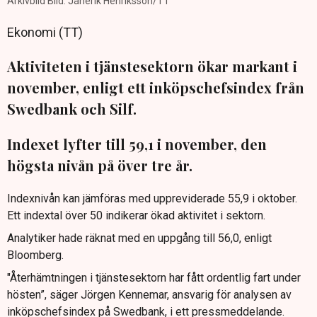
Arkivbild Bild: Janerik Henriksson/TT
Ekonomi (TT)
Aktiviteten i tjänstesektorn ökar markant i
november, enligt ett inköpschefsindex från
Swedbank och Silf.
Indexet lyfter till 59,1 i november, den
högsta nivån på över tre år.
Indexnivån kan jämföras med uppreviderade 55,9 i oktober.
Ett indextal över 50 indikerar ökad aktivitet i sektorn.
Analytiker hade räknat med en uppgång till 56,0, enligt
Bloomberg.
"Återhämtningen i tjänstesektorn har fått ordentlig fart under
hösten”, säger Jörgen Kennemar, ansvarig för analysen av
inköpschefsindex på Swedbank, i ett pressmeddelande.