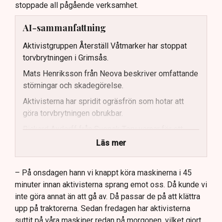
stoppade all pågående verksamhet.
AI-sammanfattning
Aktivistgruppen Återställ Våtmarker har stoppat
torvbrytningen i Grimsås.
Mats Henriksson från Neova beskriver omfattande
störningar och skadegörelse.
Aktivisterna har spridit ogräsfrön som hotar att
göra torvbrytningen obrukbar.
Rickard Axdorff från Svensk Torv varnar för ett
stort ekonomiskt sabotage.
Läs mer
Dialogpolisen på plats står maktlös inför
aktivisternas handlingar.
– På onsdagen hann vi knappt köra maskinerna i 45
minuter innan aktivisterna sprang emot oss. Då kunde vi
Frågor kvarstår om finansiering av illegal aktivism.
inte göra annat än att gå av. Då passar de på att klättra
upp på traktorerna. Sedan fredagen har aktivisterna
suttit på våra maskiner redan på morgonen, vilket gjort