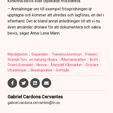
konkreta bevis eller utpekade misstänkta.
– Anmälningar om till exempel fröspridningen är
upptagna och kommer att utredas och lagföras, en del i
efterhand. Det är bland annat anledningen till att vi nu
även använder drönare för att dokumentera och säkra
bevis, säger Anna-Lena Mann.
Myndigheter
Gripanden
Tranemo kommun
Polisen
Svensk Torv : en naturlig råvara
Allemansrätten
Brott
Tove Lifvendahl
Neova
Återställ Våtmarker
Drönare
Utredningar
Skadegörelse
Grimsås
Gabriel Cardona Cervantes
gabriel.cardona.cervantes@tn.se