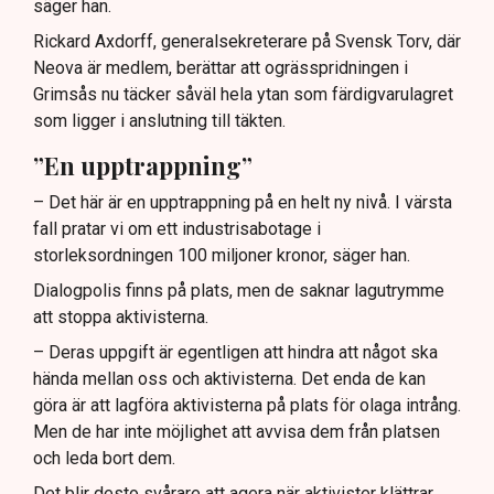
säger han.
Rickard Axdorff, generalsekreterare på Svensk Torv, där
Neova är medlem, berättar att ogrässpridningen i
Grimsås nu täcker såväl hela ytan som färdigvarulagret
som ligger i anslutning till täkten.
”En upptrappning”
– Det här är en upptrappning på en helt ny nivå. I värsta
fall pratar vi om ett industrisabotage i
storleksordningen 100 miljoner kronor, säger han.
Dialogpolis finns på plats, men de saknar lagutrymme
att stoppa aktivisterna.
– Deras uppgift är egentligen att hindra att något ska
hända mellan oss och aktivisterna. Det enda de kan
göra är att lagföra aktivisterna på plats för olaga intrång.
Men de har inte möjlighet att avvisa dem från platsen
och leda bort dem.
Det blir desto svårare att agera när aktivister klättrar