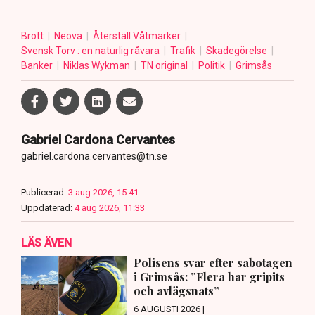
Brott
Neova
Återställ Våtmarker
Svensk Torv : en naturlig råvara
Trafik
Skadegörelse
Banker
Niklas Wykman
TN original
Politik
Grimsås
Gabriel Cardona Cervantes
gabriel.cardona.cervantes@tn.se
Publicerad:
3 aug 2026, 15:41
Uppdaterad:
4 aug 2026, 11:33
LÄS ÄVEN
Polisens svar efter sabotagen
i Grimsås: ”Flera har gripits
och avlägsnats”
6 AUGUSTI 2026 |