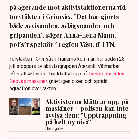
på agerande mot aktivistaktionerna vid
torvtäkten i Grimsås. ”Det har gjorts
både avvisanden, avlägsnanden och
gripanden”, säger Anna-Lena Mann,
polisinspektör i region Väst, till TN.
Torvtäkten i Grimsås i Tranemo kommun har sedan 28
juli stoppats av aktivistgruppen Återställ Våtmarker
efter att aktivister har klättrat upp på
torvproducenten
Neovas maskiner
, grävt igen diken och spridit
ogräsfrön över täkten.
Aktivisterna klättrar upp på
maskiner – polisen kan inte
avvisa dem: ”Upptrappning
på helt ny nivå”
Näringsliv