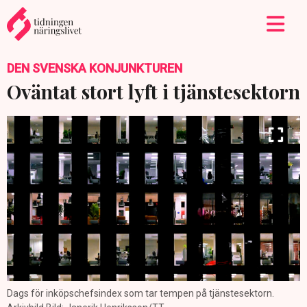
DEN SVENSKA KONJUNKTUREN
Oväntat stort lyft i tjänstesektorn
Dags för inköpschefsindex som tar tempen på tjänstesektorn.