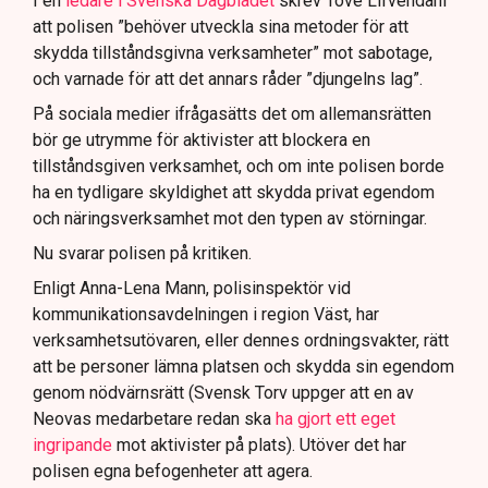
I en
ledare i Svenska Dagbladet
skrev Tove Lifvendahl
att polisen ”behöver utveckla sina metoder för att
skydda tillståndsgivna verksamheter” mot sabotage,
och varnade för att det annars råder ”djungelns lag”.
På sociala medier ifrågasätts det om allemansrätten
bör ge utrymme för aktivister att blockera en
tillståndsgiven verksamhet, och om inte polisen borde
ha en tydligare skyldighet att skydda privat egendom
och näringsverksamhet mot den typen av störningar.
Nu svarar polisen på kritiken.
Enligt Anna-Lena Mann, polisinspektör vid
kommunikationsavdelningen i region Väst, har
verksamhetsutövaren, eller dennes ordningsvakter, rätt
att be personer lämna platsen och skydda sin egendom
genom nödvärnsrätt (Svensk Torv uppger att en av
Neovas medarbetare redan ska
ha gjort ett eget
ingripande
mot aktivister på plats). Utöver det har
polisen egna befogenheter att agera.