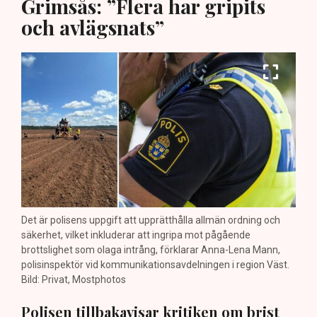
Grimsås: ”Flera har gripits
och avlägsnats”
Det är polisens uppgift att upprätthålla allmän ordning och
säkerhet, vilket inkluderar att ingripa mot pågående
brottslighet som olaga intrång, förklarar Anna-Lena Mann,
polisinspektör vid kommunikationsavdelningen i region Väst.
Bild: Privat, Mostphotos
Polisen tillbakavisar kritiken om brist