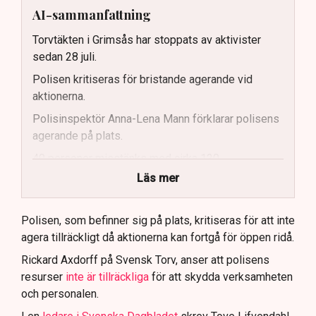
AI-sammanfattning
Torvtäkten i Grimsås har stoppats av aktivister
sedan 28 juli.
Polisen kritiseras för bristande agerande vid
aktionerna.
Polisinspektör Anna-Lena Mann förklarar polisens
agerande på plats.
40 personer misstänks med cirka 120
brottsmisstankar kopplade.
Läs mer
Polisen använder drönare och uniformerad polis
för att dokumentera bevis.
Polisen, som befinner sig på plats, kritiseras för att inte
agera tillräckligt då aktionerna kan fortgå för öppen ridå.
Samtidigt är polisarbetet komplext när det gäller
att navigera juridiska rättigheter och gränser.
Rickard Axdorff på Svensk Torv, anser att polisens
resurser
inte är tillräckliga
för att skydda verksamheten
och personalen.