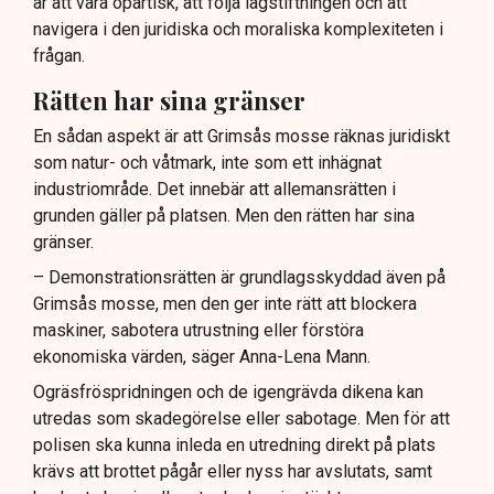
är att vara opartisk, att följa lagstiftningen och att
navigera i den juridiska och moraliska komplexiteten i
frågan.
Rätten har sina gränser
En sådan aspekt är att Grimsås mosse räknas juridiskt
som natur- och våtmark, inte som ett inhägnat
industriområde. Det innebär att allemansrätten i
grunden gäller på platsen. Men den rätten har sina
gränser.
– Demonstrationsrätten är grundlagsskyddad även på
Grimsås mosse, men den ger inte rätt att blockera
maskiner, sabotera utrustning eller förstöra
ekonomiska värden, säger Anna-Lena Mann.
Ogräsfröspridningen och de igengrävda dikena kan
utredas som skadegörelse eller sabotage. Men för att
polisen ska kunna inleda en utredning direkt på plats
krävs att brottet pågår eller nyss har avslutats, samt