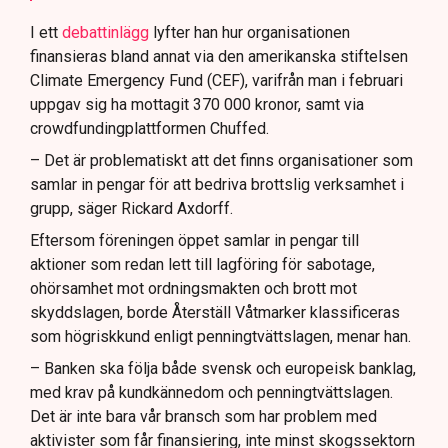
I ett
debattinlägg
lyfter han hur organisationen
finansieras bland annat via den amerikanska stiftelsen
Climate Emergency Fund (CEF), varifrån man i februari
uppgav sig ha mottagit 370 000 kronor, samt via
crowdfundingplattformen Chuffed.
– Det är problematiskt att det finns organisationer som
samlar in pengar för att bedriva brottslig verksamhet i
grupp, säger Rickard Axdorff.
Eftersom föreningen öppet samlar in pengar till
aktioner som redan lett till lagföring för sabotage,
ohörsamhet mot ordningsmakten och brott mot
skyddslagen, borde Återställ Våtmarker klassificeras
som högriskkund enligt penningtvättslagen, menar han.
– Banken ska följa både svensk och europeisk banklag,
med krav på kundkännedom och penningtvättslagen.
Det är inte bara vår bransch som har problem med
aktivister som får finansiering, inte minst skogssektorn