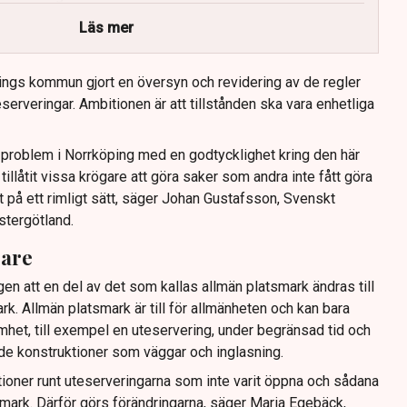
Läs mer
ings kommun gjort en översyn och revidering av de regler
serveringar. Ambitionen är att tillstånden ska vara enhetliga
tt problem i Norrköping med en godtycklighet kring den här
llåtit vissa krögare att göra saker som andra inte fått göra
t på ett rimligt sätt, säger Johan Gustafsson, Svenskt
stergötland.
gare
gen att en del av det som kallas allmän platsmark ändras till
ark. Allmän platsmark är till för allmänheten och kan bara
mhet, till exempel en uteservering, under begränsad tid och
ande konstruktioner som väggar och inglasning.
tioner runt uteserveringarna som inte varit öppna och sådana
ig mark. Därför görs förändringarna, säger Maria Egebäck,