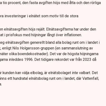
ka tio procent, den fasta avgiften höjs med åtta och den rörliga
ra investeringar i elnätet som motiv till de stora
en elnätsavgiften höjs rejält. Elnätsavgifterna har under den
 i prisfokus med höjningar långt över inflationen.
eg elnätsavgiften generellt bland alla bolag runt om i landet i
, enligt Nils Holgersson-gruppen (en sammanslutning av
äter olika boendekostnader). Det var de högsta höjningarna
na inleddes 1996. Det tidigare rekordet var från 2023 då
är kunden kan välja elbolag, är elnätsbolaget inte valbart. Det
inns ett hundratal elnätsbolag runt om i landet, där Vattenfall,
a.