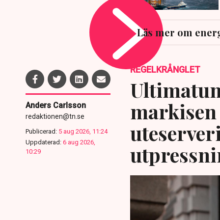
Läs mer om ener
REGELKRÅNGLET
Ultimatum
markisen 
Anders Carlsson
redaktionen@tn.se
uteserver
Publicerad:
5 aug 2026, 11:24
Uppdaterad:
6 aug 2026,
utpressni
10:29