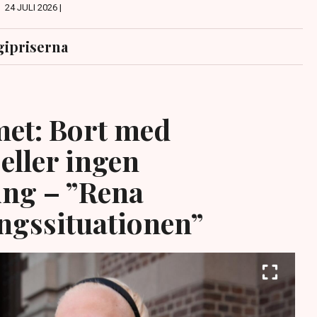
24 JULI 2026 |
gipriserna
et: Bort med
eller ingen
ing – ”Rena
ngssituationen”