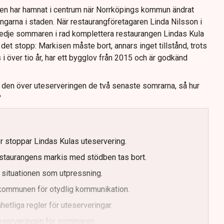
Den har hamnat i centrum när Norrköpings kommun ändrat
ingarna i staden. När restaurangföretagaren Linda Nilsson i
redje sommaren i rad komplettera restaurangen Lindas Kula
det stopp: Markisen måste bort, annars inget tillstånd, trots
s i över tio år, har ett bygglov från 2015 och är godkänd
t den över uteserveringen de två senaste somrarna, så hur
?
er stoppar Lindas Kulas uteservering.
staurangens markis med stödben tas bort.
 situationen som utpressning.
r kommunen för otydlig kommunikation.
etliga regler för uteserveringar.
uteserveringen för sommaren.