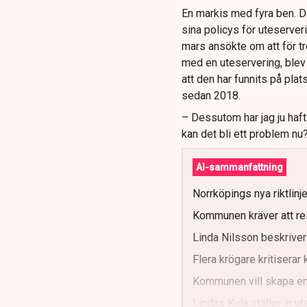
En markis med fyra ben. 
sina policys för uteserver
mars ansökte om att för t
med en uteservering, blev 
att den har funnits på plat
sedan 2018.
– Dessutom har jag ju haf
kan det bli ett problem nu
AI-sammanfattning
Norrköpings nya riktlinj
Kommunen kräver att re
Linda Nilsson beskriver
Flera krögare kritisera
Kommunen vill skapa enh
Lindas Kula ställer in 