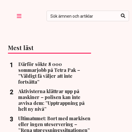
Mest läst
Därför sökte 8 000
sommarjobb på Tetra Pak –
”Väldigt få väljer att inte
fortsätta”
Aktivisterna klättrar upp på
maskiner – polisen kan inte
avvisa dem: ”Upptrappning på
helt ny nivå”
Ultimatumet: Bort med markisen
eller ingen uteservering –
”Rena utpressningssituationen”