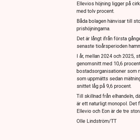
Ellevios höjning ligger på cir
med tolv procent.
Båda bolagen hänvisar till sto
prishöjningarna.
Det är långt ifrån första gång
senaste tioårsperioden hamnat
I år, mellan 2024 och 2025, st
genomsnitt med 10,6 procent
bostadsorganisationer som m
som uppmätts sedan mätningar
snittet låg på 9,6 procent.
Till skillnad från elhandeln, d
är ett naturligt monopol. Det f
Ellevio och Eon är de tre stor
Olle Lindström/TT