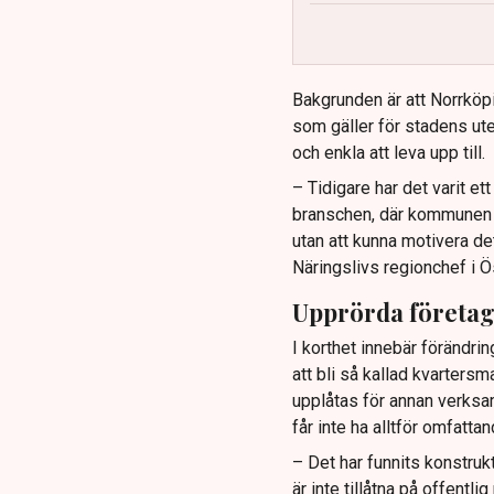
Bakgrunden är att Norrköp
som gäller för stadens ute
och enkla att leva upp till.
– Tidigare har det varit e
branschen, där kommunen ti
utan att kunna motivera de
Näringslivs regionchef i Ö
Upprörda företa
I korthet innebär förändrin
att bli så kallad kvartersm
upplåtas för annan verksa
får inte ha alltför omfatt
– Det har funnits konstruk
är inte tillåtna på offentl