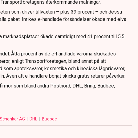
n Transportföretagens återkommande mätningar.
keten som driver tillväxten – plus 39 procent – och dessa
v alla paket. Inrikes e-handlade försändelser ökade med elva
 marknadsplatser ökade samtidigt med 41 procent till 5,5
ndel. Åtta procent av de e-handlade varorna skickades
 beror, enligt Transportföretagen, bland annat på att
d som apoteksvaror, kosmetika och kinesiska lågprisvaror,
ln. Även att e-handlare börjat skicka gratis returer påverkar.
sfirmor som bland andra Postnord, DHL, Bring, Budbee,
Schenker AG
DHL
Budbee