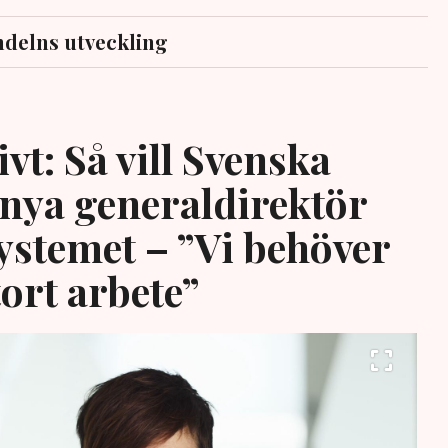
delns utveckling
vt: Så vill Svenska
 nya generaldirektör
systemet – ”Vi behöver
tort arbete”