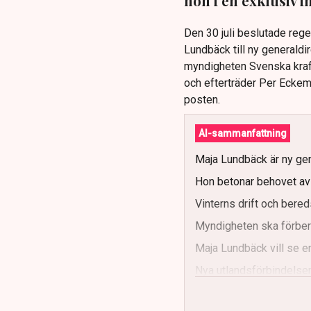
hon i en exklusiv 
Den 30 juli beslutade reg
Lundbäck till ny generaldi
myndigheten Svenska kraft
och efterträder Per Eckema
posten.
AI-sammanfattning
Maja Lundbäck är ny gen
Hon betonar behovet av s
Vinterns drift och bereds
Myndigheten ska förbere
Maja Lundbäck vill se e
Nya utlandsförbindelser