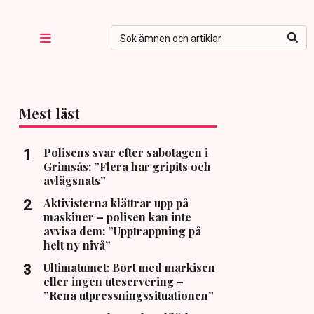
Mest läst
Polisens svar efter sabotagen i
Grimsås: ”Flera har gripits och
avlägsnats”
Aktivisterna klättrar upp på
maskiner – polisen kan inte
avvisa dem: ”Upptrappning på
helt ny nivå”
Ultimatumet: Bort med markisen
eller ingen uteservering –
”Rena utpressningssituationen”