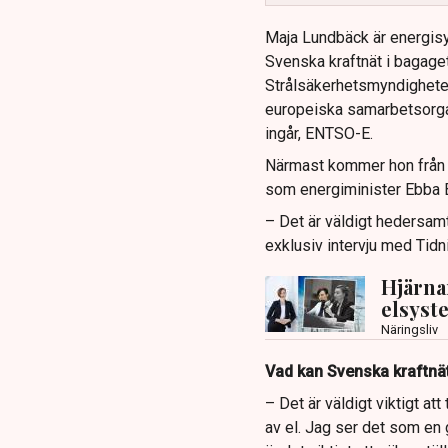
Maja Lundbäck är energisy
Svenska kraftnät i bagaget
Strålsäkerhetsmyndighete
europeiska samarbetsorga
ingår, ENTSO-E.
Närmast kommer hon från k
som energiminister Ebba B
– Det är väldigt hedersamt
exklusiv intervju med Tidn
Hjärna
elsyste
Näringsliv
Vad kan Svenska kraftnät
– Det är väldigt viktigt a
av el. Jag ser det som en 