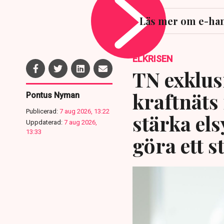
Läs mer om e-han
ELKRISEN
TN exklusi
kraftnäts
Pontus Nyman
Publicerad:
7 aug 2026, 13:22
stärka el
Uppdaterad:
7 aug 2026,
13:33
göra ett s