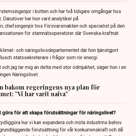
stemsingenjör i botten och har två tidigare omgångar hos
. Därutöver har hon varit analytiker på
n, chefsingenjör hos Försvarsmakten och specialist på den
nisationen för stamnätsoperatörer där Svenska kraftnät
limat- och näringslivsdepartementet där hon tjänstgjort
usch statssekreterare i frågor som rör energi.
 och jag tar mig an detta med stor ödmjukhet, säger hon i en
ingen Näringslivet.
n bakom regeringens nya plan för
met: ”Vi har varit naiva”
 göra för att skapa förutsättningar för näringslivet?
tt tydliggöra hur vi kan expandera och möta industrins behov
grundläggande förutsättning för vår konkurrenskraft och då