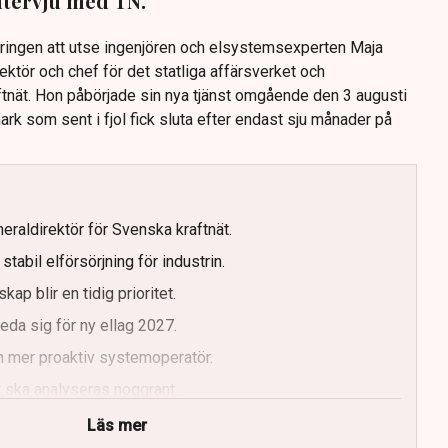
intervju med TN.
eringen att utse ingenjören och elsystemsexperten Maja
rektör och chef för det statliga affärsverket och
nät. Hon påbörjade sin nya tjänst omgående den 3 augusti
rk som sent i fjol fick sluta efter endast sju månader på
eraldirektör för Svenska kraftnät.
tabil elförsörjning för industrin.
kap blir en tidig prioritet.
da sig för ny ellag 2027.
n mer proaktiv systemoperatör.
 ska analyseras noggrant.
Läs mer