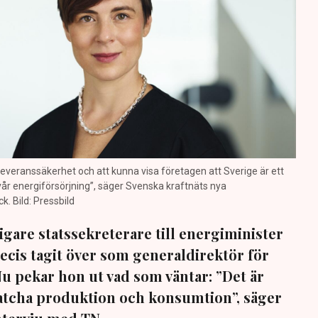
a leveranssäkerhet och att kunna visa företagen att Sverige är ett
 vår energiförsörjning”, säger Svenska kraftnäts nya
. Bild: Pressbild
igare statssekreterare till energiminister
ecis tagit över som generaldirektör för
Nu pekar hon ut vad som väntar: ”Det är
 matcha produktion och konsumtion”, säger