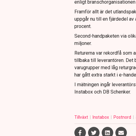
enligt branschorganisatione
Framför allt är det utlandspa
uppgår nu till en fjärdedel a
procent.
Second-handpaketen via olika
miljoner.
Returerna var rekordfå som a
tillbaka till leverantören. Det
varugrupper med låg returgra
har gått extra starkt i e-hande
I mätningen ingår leverantör
Instabox och DB Schenker.
Tillväxt
Instabox
Postnord