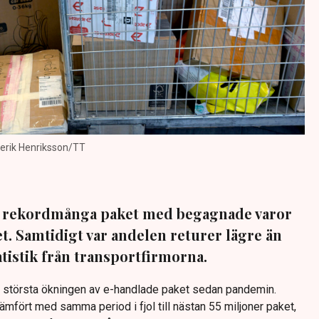
Janerik Henriksson/TT
e rekordmånga paket med begagnade varor
t. Samtidigt var andelen returer lägre än
atistik från transportfirmorna.
n största ökningen av e-handlade paket sedan pandemin.
mfört med samma period i fjol till nästan 55 miljoner paket,