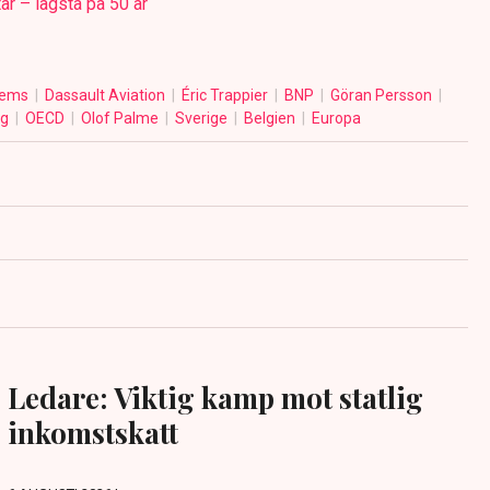
ar – lägsta på 50 år
tems
Dassault Aviation
Éric Trappier
BNP
Göran Persson
ng
OECD
Olof Palme
Sverige
Belgien
Europa
Ledare: Viktig kamp mot statlig
inkomstskatt