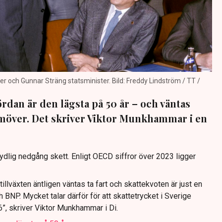
r och Gunnar Sträng statsminister. Bild: Freddy Lindström / TT /
rdan är den lägsta på 50 år – och väntas
möver. Det skriver Viktor Munkhammar i en
 tydlig nedgång skett. Enligt OECD siffror över 2023 ligger
illväxten äntligen väntas ta fart och skattekvoten är just en
 BNP. Mycket talar därför för att skattetrycket i Sverige
6”, skriver Viktor Munkhammar i Di.