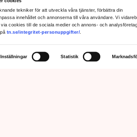
ngssituationen”
r cookies
nande tekniker för att utveckla våra tjänster, förbättra din
passa innehållet och annonserna till våra användare. Vi vidareb
via cookies till de sociala medier och annons- och analysföreta
 på
tn.se/integritet-personuppgifter/
.
Inställningar
Statistik
Marknadsfö
nu så min markis med ben är inte längre tillåten”, säger Linda Nilsson
öping. Bild: Privat