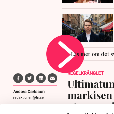
Läs mer om det s
REGELKRÅNGLET
Ultimatum
markisen 
Anders Carlsson
redaktionen@tn.se
uteserver
Publicerad:
5 aug 2026, 11:24
Uppdaterad:
6 aug 2026,