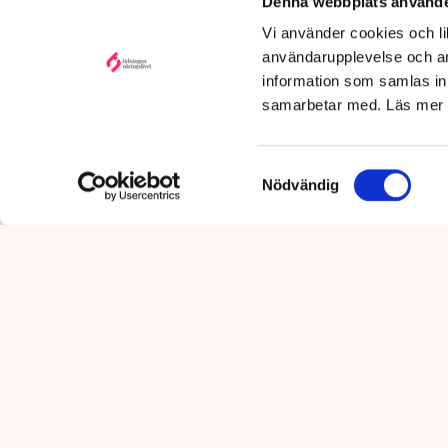
utpressni
Denna webbplats använde
10:29
Vi använder cookies och lik
användarupplevelse och an
information som samlas in 
samarbetar med. Läs mer
Samtyckesval
Nödvändig
”Riktlinjerna gäller ju redan 
som driver Lindas Kula i Norrk