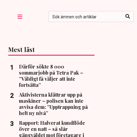
Mest läst
Därför sökte 8 000
sommarjobb på Tetra Pak –
”Väldigt få väljer att inte
fortsätta”
Aktivisterna klättrar upp på
maskiner – polisen kan inte
avvisa dem: ”Upptrappning på
helt ny nivå”
Rapport: Halverat kundflöde
över en natt – så slår
gängvåldet mot företagare i