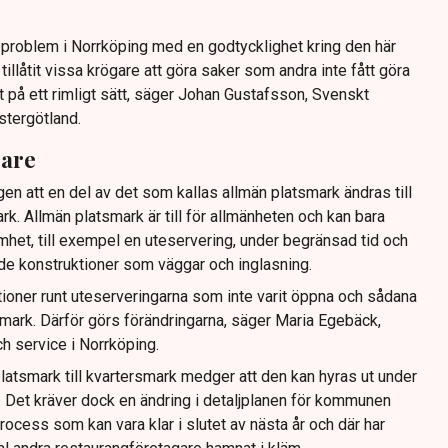
tt problem i Norrköping med en godtycklighet kring den här
llåtit vissa krögare att göra saker som andra inte fått göra
t på ett rimligt sätt, säger Johan Gustafsson, Svenskt
stergötland.
gare
gen att en del av det som kallas allmän platsmark ändras till
ark. Allmän platsmark är till för allmänheten och kan bara
mhet, till exempel en uteservering, under begränsad tid och
ande konstruktioner som väggar och inglasning.
tioner runt uteserveringarna som inte varit öppna och sådana
ig mark. Därför görs förändringarna, säger Maria Egebäck,
h service i Norrköping.
latsmark till kvartersmark medger att den kan hyras ut under
or. Det kräver dock en ändring i detaljplanen för kommunen
rocess som kan vara klar i slutet av nästa år och där har