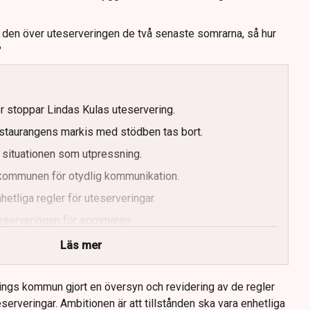
t den över uteserveringen de två senaste somrarna, så hur
?
er stoppar Lindas Kulas uteservering.
staurangens markis med stödben tas bort.
 situationen som utpressning.
r kommunen för otydlig kommunikation.
etliga regler för uteserveringar.
uteserveringen för sommaren.
Läs mer
ings kommun gjort en översyn och revidering av de regler
serveringar. Ambitionen är att tillstånden ska vara enhetliga