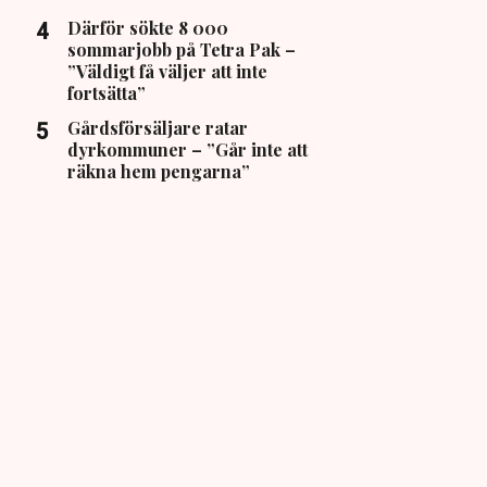
Därför sökte 8 000
sommarjobb på Tetra Pak –
”Väldigt få väljer att inte
fortsätta”
Gårdsförsäljare ratar
dyrkommuner – ”Går inte att
räkna hem pengarna”