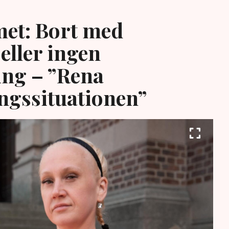
et: Bort med
eller ingen
ing – ”Rena
ngssituationen”