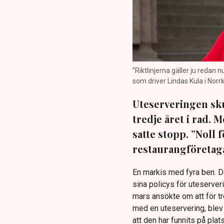
”Riktlinjerna gäller ju redan 
som driver Lindas Kula i Norrk
Uteserveringen sku
tredje året i rad.
satte stopp. ”Noll 
restaurangföretaga
En markis med fyra ben. 
sina policys för uteserver
mars ansökte om att för t
med en uteservering, blev 
att den har funnits på plat