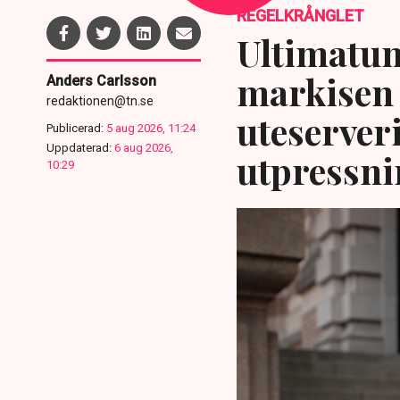
REGELKRÅNGLET
Ultimatum
markisen 
Anders Carlsson
redaktionen@tn.se
uteserver
Publicerad:
5 aug 2026, 11:24
Uppdaterad:
6 aug 2026,
utpressni
10:29