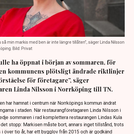
nu så min markis med ben är inte längre tillåten”, säger Linda Nilsson
öping. Bild: Privat
lle ha öppnat i början av sommaren, för
 Men kommunens plötsligt ändrade riktlinjer
förståelse för företagare”, säger
ren Linda Nilsson i Norrköping till TN.
Den har hamnat i centrum när Norrköpings kommun ändrat
ingarna i staden. När restaurangföretagaren Linda Nilsson i
redje sommaren i rad komplettera restaurangen Lindas Kula
det stopp: Markisen måste bort, annars inget tillstånd, trots
s i över tio år, har ett bygglov från 2015 och är godkänd