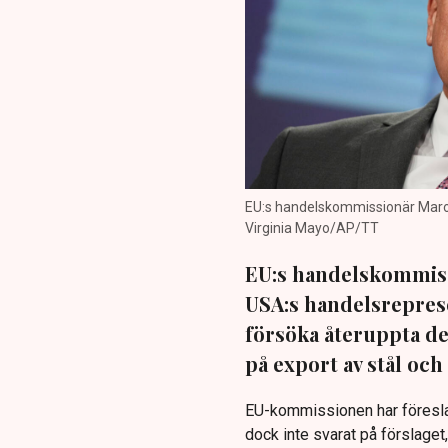
EU:s handelskommissionär Maros 
Virginia Mayo/AP/TT
EU:s handelskommiss
USA:s handelsreprese
försöka återuppta de
på export av stål oc
EU-kommissionen har föreslag
dock inte svarat på förslaget