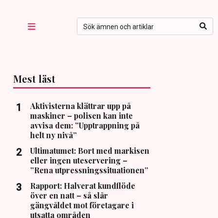
Mest läst
Aktivisterna klättrar upp på
maskiner – polisen kan inte
avvisa dem: ”Upptrappning på
helt ny nivå”
Ultimatumet: Bort med markisen
eller ingen uteservering –
”Rena utpressningssituationen”
Rapport: Halverat kundflöde
över en natt – så slår
gängvåldet mot företagare i
utsatta områden