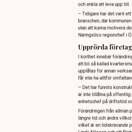
och enkla att leva upp till.
– Tidigare har det varit e
branschen, där kommunen ti
utan att kunna motivera de
Näringslivs regionchef i Ö
Upprörda företa
I korthet innebär förändrin
att bli så kallad kvartersm
upplåtas för annan verksa
får inte ha alltför omfatt
– Det har funnits konstruk
är inte tillåtna på offentl
enhetschef på driftstöd oc
Förändringen från allmän p
längre tid och andra villk
vilket är en tidskrävande p