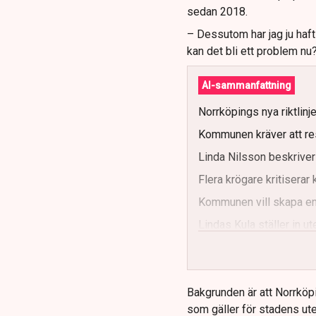
sedan 2018.
– Dessutom har jag ju haf
kan det bli ett problem nu
AI-sammanfattning
Norrköpings nya riktlinj
Kommunen kräver att re
Linda Nilsson beskriver
Flera krögare kritisera
Kommunen vill skapa enh
Lindas Kula ställer in 
Bakgrunden är att Norrköp
som gäller för stadens ute