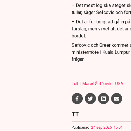
– Det mest logiska steget sku
tullar, säger Sefcovic och fort
– Det är för tidigt att gå in på
förslag, men vi vet att det är 
bordet.
Sefcovic och Greer kommer a
ministermöte i Kuala Lumpur i
frågan.
Tull
Maroš Šefčovič
USA
TT
Publicerad:
24 sep 2025, 15:01