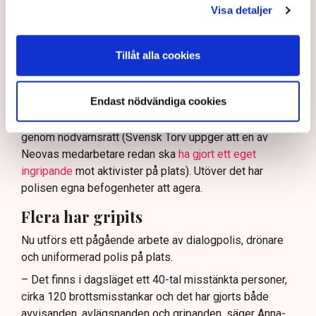
ha en tydligare skyldighet att skydda privat egendom
Visa detaljer
och näringsverksamhet mot den typen av störningar.
Nu svarar polisen på kritiken.
Tillåt alla cookies
Enligt Anna-Lena Mann, polisinspektör vid
kommunikationsavdelningen i region Väst, har
Endast nödvändiga cookies
verksamhetsutövaren, eller dennes ordningsvakter, rätt
att be personer lämna platsen och skydda sin egendom
genom nödvärnsrätt (Svensk Torv uppger att en av
Neovas medarbetare redan ska
ha gjort ett eget
ingripande
mot aktivister på plats). Utöver det har
polisen egna befogenheter att agera.
Flera har gripits
Nu utförs ett pågående arbete av dialogpolis, drönare
och uniformerad polis på plats.
– Det finns i dagsläget ett 40-tal misstänkta personer,
cirka 120 brottsmisstankar och det har gjorts både
avvisanden, avlägsnanden och gripanden, säger Anna-