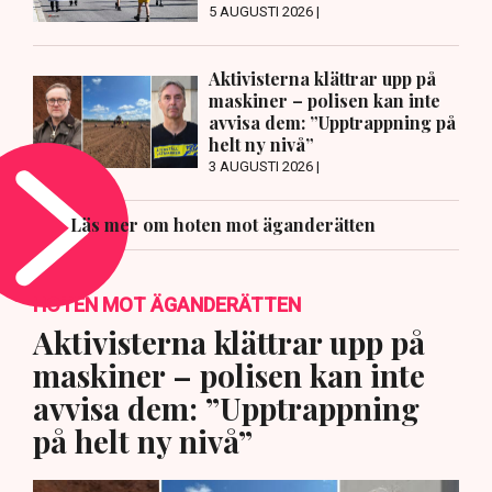
5 AUGUSTI 2026 |
Aktivisterna klättrar upp på
maskiner – polisen kan inte
avvisa dem: ”Upptrappning på
helt ny nivå”
3 AUGUSTI 2026 |
Läs mer om hoten mot äganderätten
HOTEN MOT ÄGANDERÄTTEN
Aktivisterna klättrar upp på
maskiner – polisen kan inte
avvisa dem: ”Upptrappning
på helt ny nivå”