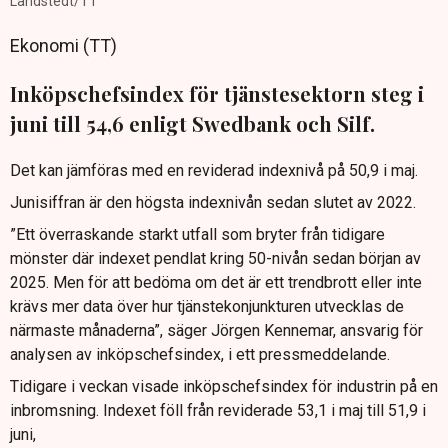
Landstedt/TT
Ekonomi (TT)
Inköpschefsindex för tjänstesektorn steg i
juni till 54,6 enligt Swedbank och Silf.
Det kan jämföras med en reviderad indexnivå på 50,9 i maj.
Junisiffran är den högsta indexnivån sedan slutet av 2022.
”Ett överraskande starkt utfall som bryter från tidigare
mönster där indexet pendlat kring 50-nivån sedan början av
2025. Men för att bedöma om det är ett trendbrott eller inte
krävs mer data över hur tjänstekonjunkturen utvecklas de
närmaste månaderna”, säger Jörgen Kennemar, ansvarig för
analysen av inköpschefsindex, i ett pressmeddelande.
Tidigare i veckan visade inköpschefsindex för industrin på en
inbromsning. Indexet föll från reviderade 53,1 i maj till 51,9 i
juni,