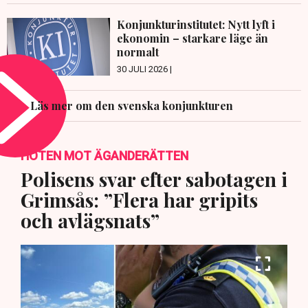
Konjunkturinstitutet: Nytt lyft i
ekonomin – starkare läge än
normalt
30 JULI 2026 |
Läs mer om den svenska konjunkturen
HOTEN MOT ÄGANDERÄTTEN
Polisens svar efter sabotagen i
Grimsås: ”Flera har gripits
och avlägsnats”