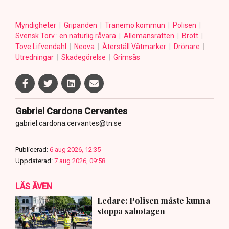
Myndigheter
Gripanden
Tranemo kommun
Polisen
Svensk Torv : en naturlig råvara
Allemansrätten
Brott
Tove Lifvendahl
Neova
Återställ Våtmarker
Drönare
Utredningar
Skadegörelse
Grimsås
Gabriel Cardona Cervantes
gabriel.cardona.cervantes@tn.se
Publicerad:
6 aug 2026, 12:35
Uppdaterad:
7 aug 2026, 09:58
LÄS ÄVEN
Ledare: Polisen måste kunna
stoppa sabotagen