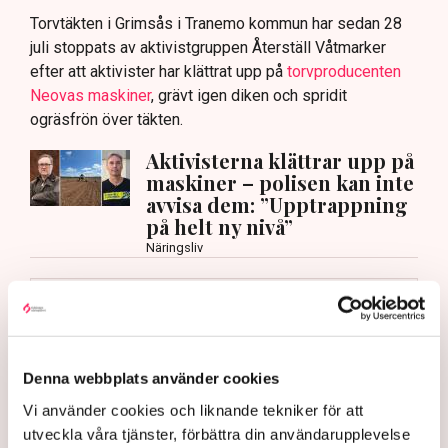
Torvtäkten i Grimsås i Tranemo kommun har sedan 28
juli stoppats av aktivistgruppen Återställ Våtmarker
efter att aktivister har klättrat upp på
torvproducenten
Neovas maskiner
, grävt igen diken och spridit
ogräsfrön över täkten.
Aktivisterna klättrar upp på
maskiner – polisen kan inte
avvisa dem: ”Upptrappning
på helt ny nivå”
Näringsliv
AI-sammanfattning
Torvtäkten i Grimsås har stoppats av aktivister
sedan 28 juli.
Denna webbplats använder cookies
Polisen kritiseras för bristande agerande vid
Vi använder cookies och liknande tekniker för att
aktionerna.
utveckla våra tjänster, förbättra din användarupplevelse