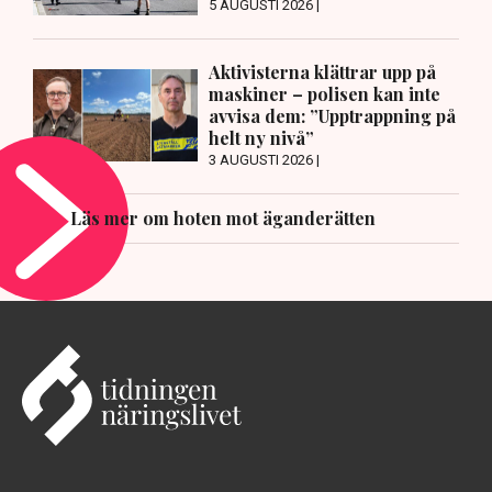
5 AUGUSTI 2026 |
Aktivisterna klättrar upp på
maskiner – polisen kan inte
avvisa dem: ”Upptrappning på
helt ny nivå”
3 AUGUSTI 2026 |
Läs mer om hoten mot äganderätten