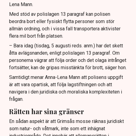
Lena Mann.
Med stöd av polislagen 13 paragraf kan polisen
beordra bort eller fysiskt flytta personer som stör
allmän ordning, och i vissa fall transportera aktivister
flera mil bort från platsen.
– Bara idag (tisdag, 5 augusti reds. anm.) har det skett
åtta avlägsnanden, enligt polislagen 13 paragraf. Om
personerna vägrar att följa order och det olaga intrånget
fortsätter, kan de gripas misstänkta för brott, säger hon.
Samtidigt menar Anna-Lena Mann att polisens uppgift
är att vara opartisk, att följa lagstiftningen och att
navigera i den juridiska och moraliska komplexiteten i
frågan.
Rätten har sina gränser
En sådan aspekt är att Grimsås mosse räknas juridiskt
som natur- och våtmark, inte som ett inhägnat
industriområde. Det innebär att allemansrätten i