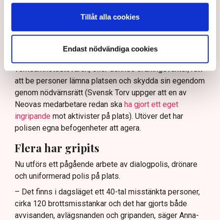
ha en tydligare skyldighet att skydda privat egendom
och näringsverksamhet mot den typen av störningar.
Tillåt alla cookies
Nu svarar polisen på kritiken.
Enligt Anna-Lena Mann, polisinspektör vid
Endast nödvändiga cookies
kommunikationsavdelningen i region Väst, har
verksamhetsutövaren, eller dennes ordningsvakter, rätt
att be personer lämna platsen och skydda sin egendom
genom nödvärnsrätt (Svensk Torv uppger att en av
Neovas medarbetare redan ska
ha gjort ett eget
ingripande
mot aktivister på plats). Utöver det har
polisen egna befogenheter att agera.
Flera har gripits
Nu utförs ett pågående arbete av dialogpolis, drönare
och uniformerad polis på plats.
– Det finns i dagsläget ett 40-tal misstänkta personer,
cirka 120 brottsmisstankar och det har gjorts både
avvisanden, avlägsnanden och gripanden, säger Anna-