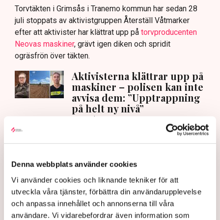
Torvtäkten i Grimsås i Tranemo kommun har sedan 28
juli stoppats av aktivistgruppen Återställ Våtmarker
efter att aktivister har klättrat upp på
torvproducenten
Neovas maskiner
, grävt igen diken och spridit
ogräsfrön över täkten.
Aktivisterna klättrar upp på
maskiner – polisen kan inte
avvisa dem: ”Upptrappning
på helt ny nivå”
Näringsliv
AI-sammanfattning
Torvtäkten i Grimsås har stoppats av aktivister
Denna webbplats använder cookies
sedan 28 juli.
Vi använder cookies och liknande tekniker för att
Polisen kritiseras för bristande agerande vid
utveckla våra tjänster, förbättra din användarupplevelse
aktionerna.
och anpassa innehållet och annonserna till våra
användare. Vi vidarebefordrar även information som
Polisinspektör Anna-Lena Mann förklarar polisens