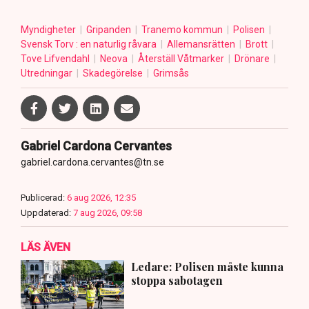
Myndigheter
Gripanden
Tranemo kommun
Polisen
Svensk Torv : en naturlig råvara
Allemansrätten
Brott
Tove Lifvendahl
Neova
Återställ Våtmarker
Drönare
Utredningar
Skadegörelse
Grimsås
Gabriel Cardona Cervantes
gabriel.cardona.cervantes@tn.se
Publicerad:
6 aug 2026, 12:35
Uppdaterad:
7 aug 2026, 09:58
LÄS ÄVEN
Ledare: Polisen måste kunna
stoppa sabotagen