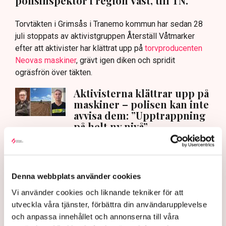
polisinspektör i region Väst, till TN.
Torvtäkten i Grimsås i Tranemo kommun har sedan 28
juli stoppats av aktivistgruppen Återställ Våtmarker
efter att aktivister har klättrat upp på
torvproducenten
Neovas maskiner
, grävt igen diken och spridit
ogräsfrön över täkten.
Aktivisterna klättrar upp på
maskiner – polisen kan inte
avvisa dem: ”Upptrappning
på helt ny nivå”
Näringsliv
AI-sammanfattning
Denna webbplats använder cookies
Torvtäkten i Grimsås har stoppats av aktivister
Vi använder cookies och liknande tekniker för att
sedan 28 juli.
utveckla våra tjänster, förbättra din användarupplevelse
Polisen kritiseras för bristande agerande vid
och anpassa innehållet och annonserna till våra
aktionerna.