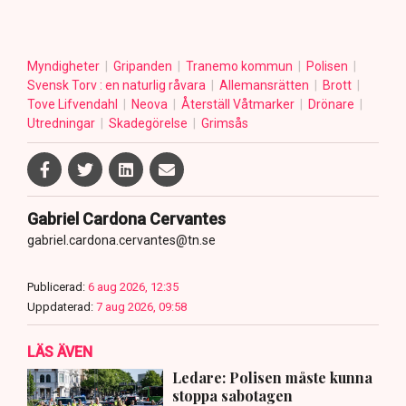
Myndigheter
Gripanden
Tranemo kommun
Polisen
Svensk Torv : en naturlig råvara
Allemansrätten
Brott
Tove Lifvendahl
Neova
Återställ Våtmarker
Drönare
Utredningar
Skadegörelse
Grimsås
Gabriel Cardona Cervantes
gabriel.cardona.cervantes@tn.se
Publicerad:
6 aug 2026, 12:35
Uppdaterad:
7 aug 2026, 09:58
LÄS ÄVEN
Ledare: Polisen måste kunna
stoppa sabotagen