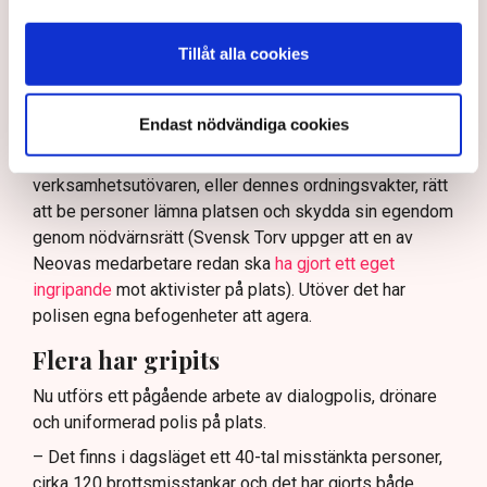
tillståndsgiven verksamhet, och om inte polisen borde
ha en tydligare skyldighet att skydda privat egendom
Tillåt alla cookies
och näringsverksamhet mot den typen av störningar.
Nu svarar polisen på kritiken.
Endast nödvändiga cookies
Enligt Anna-Lena Mann, polisinspektör vid
kommunikationsavdelningen i region Väst, har
verksamhetsutövaren, eller dennes ordningsvakter, rätt
att be personer lämna platsen och skydda sin egendom
genom nödvärnsrätt (Svensk Torv uppger att en av
Neovas medarbetare redan ska
ha gjort ett eget
ingripande
mot aktivister på plats). Utöver det har
polisen egna befogenheter att agera.
Flera har gripits
Nu utförs ett pågående arbete av dialogpolis, drönare
och uniformerad polis på plats.
– Det finns i dagsläget ett 40-tal misstänkta personer,
cirka 120 brottsmisstankar och det har gjorts både