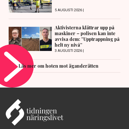
5 AUGUSTI 2026 |
Aktivisterna klättrar upp på
maskiner – polisen kan inte
avvisa dem: ”Upptrappning på
helt ny nivå”
3 AUGUSTI 2026 |
Läs mer om hoten mot äganderätten