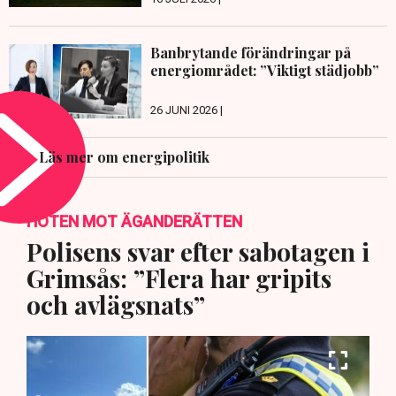
Banbrytande förändringar på
energiområdet: ”Viktigt städjobb”
26 JUNI 2026 |
Läs mer om energipolitik
HOTEN MOT ÄGANDERÄTTEN
Polisens svar efter sabotagen i
Grimsås: ”Flera har gripits
och avlägsnats”