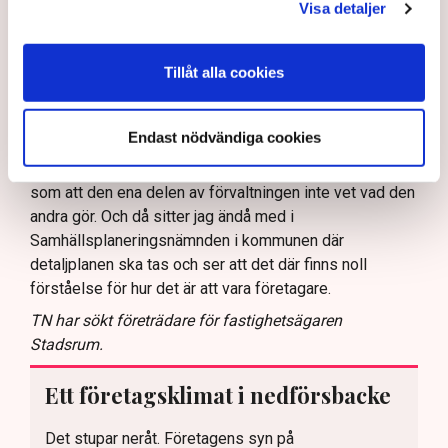
att de har varit i kontakt med kommunen men att de inte
Visa detaljer
fått något svar. Inte heller det är särskilt konstigt när
det gäller kommunen, säger Linda Nilsson.
Tillåt alla cookies
Att du nu ställer in uteserveringen under sommaren,
hur påverkar det ekonomin?
Endast nödvändiga cookies
– Det blir ett avbräck, naturligtvis. Men jag kan inte ägna
mig åt allt diskuterande fram och tillbaka där det verkar
som att den ena delen av förvaltningen inte vet vad den
andra gör. Och då sitter jag ändå med i
Samhällsplaneringsnämnden i kommunen där
detaljplanen ska tas och ser att det där finns noll
förståelse för hur det är att vara företagare.
TN har sökt företrädare för fastighetsägaren
Stadsrum.
Ett företagsklimat i nedförsbacke
Det stupar neråt. Företagens syn på