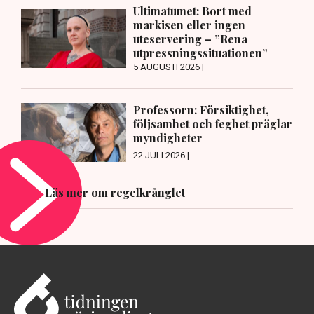
Ultimatumet: Bort med
markisen eller ingen
uteservering – ”Rena
utpressningssituationen”
5 AUGUSTI 2026 |
Professorn: Försiktighet,
följsamhet och feghet präglar
myndigheter
22 JULI 2026 |
Läs mer om regelkrånglet