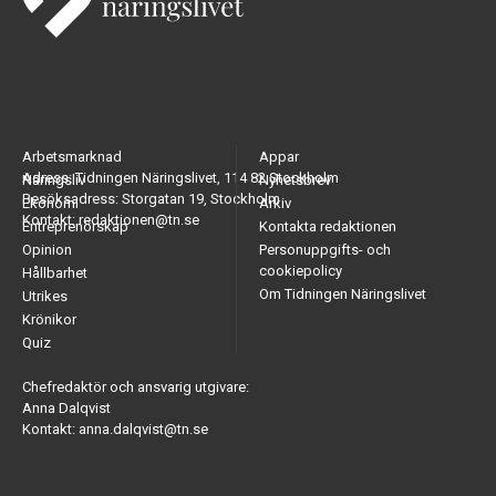
Arbetsmarknad
Appar
Adress: Tidningen Näringslivet, 114 82 Stockholm
Näringsliv
Nyhetsbrev
Besöksadress: Storgatan 19, Stockholm
Ekonomi
Arkiv
Kontakt: redaktionen@tn.se
Entreprenörskap
Kontakta redaktionen
Opinion
Personuppgifts- och
cookiepolicy
Hållbarhet
Om Tidningen Näringslivet
Utrikes
Krönikor
Quiz
Chefredaktör och ansvarig utgivare:
Anna Dalqvist
Kontakt: anna.dalqvist@tn.se