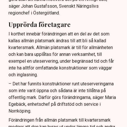
säger Johan Gustafsson, Svenskt Näringslivs
regionchef i Östergötland.
Upprörda företagare
I korthet innebär förändringen att en del av det som
kallas allmän platsmark ändras till att bli så kallad
kvartersmark. Allmän platsmark är till för allmänheten
och kan bara upplåtas för annan verksamhet, till
exempel en uteservering, under begränsad tid och får
inte ha alltför omfattande konstruktioner som väggar
och inglasning.
– Det har funnits konstruktioner runt uteserveringarna
som inte varit öppna och sådana är inte tillåtna på
offentlig mark. Därför görs förändringarna, säger Maria
Egebäck, enhetschef på driftstöd och service i
Norrköping.
Förändringen från allmän platsmark till kvartersmark
medger att den kan hyras ut under längre tid och andra