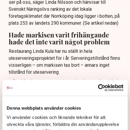
ser på oss, säger Linda Nilsson och hänvisar till
Svenskt Näringslivs ranking av det lokala
företagsklimatet där Norrköping idag ligger i botten, på
plats 253 av landets 290 kommuner. (Se artikel nedan)
Hade markisen varit frihängande
hade det inte varit något problem
Restaurang Linda Kula har nu ställt in hela
uteserveringsprojektet för i år. Serveringstillstånd finns
visserligen – om markisen tas bort – annars inget
tillstånd för uteservering.
– Det blev ju rena utpressningssituationen, säger Linda
Nilsson.
Egentligen är det inte själva markisen som är det stora
problemet, det är de fyra benen som när markisen är
Denna webbplats använder cookies
utfälld vilar på den kommunala marken. Om markisen
Vi använder cookies och liknande tekniker för att
hade klarat sig utan stödben, varit frihängande, då hade
utveckla våra tjänster, förbättra din användarupplevelse
det inte varit något bekymmer med tillstånden.