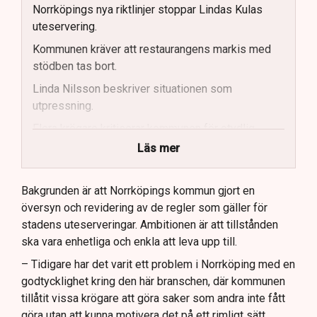
Norrköpings nya riktlinjer stoppar Lindas Kulas
uteservering.
Kommunen kräver att restaurangens markis med
stödben tas bort.
Linda Nilsson beskriver situationen som
utpressning.
Flera krögare kritiserar kommunen för otydlig
kommunikation.
Läs mer
Kommunen vill skapa enhetliga regler för
uteserveringar.
Bakgrunden är att Norrköpings kommun gjort en
översyn och revidering av de regler som gäller för
Lindas Kula ställer in uteserveringen för
stadens uteserveringar. Ambitionen är att tillstånden
sommaren.
ska vara enhetliga och enkla att leva upp till.
– Tidigare har det varit ett problem i Norrköping med en
godtycklighet kring den här branschen, där kommunen
tillåtit vissa krögare att göra saker som andra inte fått
göra utan att kunna motivera det på ett rimligt sätt,