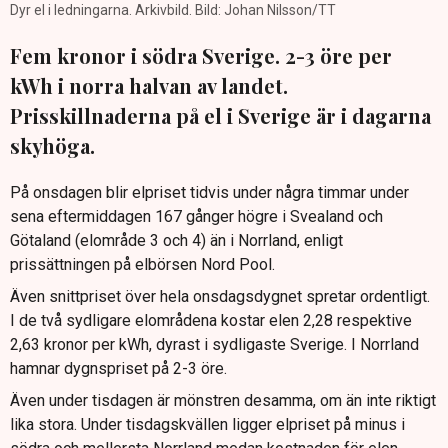
Dyr el i ledningarna. Arkivbild. Bild: Johan Nilsson/TT
Fem kronor i södra Sverige. 2-3 öre per
kWh i norra halvan av landet.
Prisskillnaderna på el i Sverige är i dagarna
skyhöga.
På onsdagen blir elpriset tidvis under några timmar under
sena eftermiddagen 167 gånger högre i Svealand och
Götaland (elområde 3 och 4) än i Norrland, enligt
prissättningen på elbörsen Nord Pool.
Även snittpriset över hela onsdagsdygnet spretar ordentligt.
I de två sydligare elområdena kostar elen 2,28 respektive
2,63 kronor per kWh, dyrast i sydligaste Sverige. I Norrland
hamnar dygnspriset på 2-3 öre.
Även under tisdagen är mönstren desamma, om än inte riktigt
lika stora. Under tisdagskvällen ligger elpriset på minus i