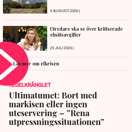
5 AUGUSTI 2026 |
Utredare ska se över kritiserade
elnätsavgifter
23 JULI 2026 |
Läs mer om elkrisen
REGELKRÅNGLET
Ultimatumet: Bort med
markisen eller ingen
uteservering – ”Rena
utpressningssituationen”