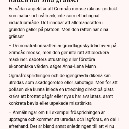
En sådan aspekt är att Grimsås mosse räknas juridiskt
som natur- och våtmark, inte som ett inhägnat
industriområde. Det innebär att allemansrätten i
grunden gäller på platsen. Men den rätten har sina
gränser.
– Demonstrationsrätten är grundlagsskyddad även på
Grimsås mosse, men den ger inte rätt att blockera
maskiner, sabotera utrustning eller förstöra
ekonomiska värden, säger Anna-Lena Mann.
Ogräsfröspridningen och de igengrävda dikena kan
utredas som skadegörelse eller sabotage. Men för att
polisen ska kunna inleda en utredning direkt på plats
krävs att brottet pågår eller nyss har avslutats, samt
konkreta bevis eller utpekade misstänkta.
– Anmälningar om till exempel fröspridningen är
upptagna och kommer att utredas och lagföras, en del i
efterhand. Det är bland annat anledningen till att vi nu