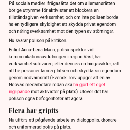
På sociala medier ifrågasätts det om allemansrätten
bör ge utrymme för aktivister att blockera en
tillståndsgiven verksamhet, och om inte polisen borde
ha en tydligare skyldighet att skydda privat egendom
och näringsverksamhet mot den typen av störningar.
Nu svarar polisen på kritiken.
Enligt Anna-Lena Mann, polisinspektör vid
kommunikationsavdelningen i region Väst, har
verksamhetsutövaren, eller dennes ordningsvakter, rätt
att be personer lämna platsen och skydda sin egendom
genom nödvärnsrätt (Svensk Torv uppger att en av
Neovas medarbetare redan ska
ha gjort ett eget
ingripande
mot aktivister på plats). Utöver det har
polisen egna befogenheter att agera.
Flera har gripits
Nu utförs ett pågående arbete av dialogpolis, drönare
och uniformerad polis på plats.