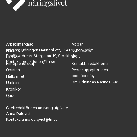
Arbetsmarknad
Appar
Adress: Tidningen Näringslivet, 114 82 Stockholm
Näringsliv
Nyhetsbrev
Besöksadress: Storgatan 19, Stockholm
Ekonomi
Arkiv
Kontakt: redaktionen@tn.se
Entreprenörskap
Kontakta redaktionen
Opinion
Personuppgifts- och
cookiepolicy
Hållbarhet
Om Tidningen Näringslivet
Utrikes
Krönikor
Quiz
Chefredaktör och ansvarig utgivare:
Anna Dalqvist
Kontakt: anna.dalqvist@tn.se