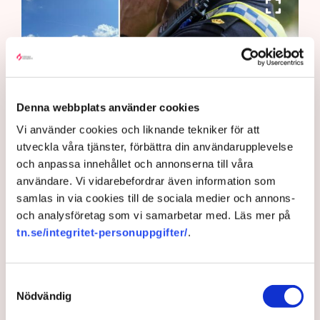
Denna webbplats använder cookies
Vi använder cookies och liknande tekniker för att
utveckla våra tjänster, förbättra din användarupplevelse
Det är polisens uppgift att upprätthålla allmän ordning och
och anpassa innehållet och annonserna till våra
säkerhet, vilket inkluderar att ingripa mot pågående
användare. Vi vidarebefordrar även information som
brottslighet som olaga intrång, förklarar Anna-Lena Mann,
samlas in via cookies till de sociala medier och annons-
polisinspektör vid kommunikationsavdelningen i region Väst.
och analysföretag som vi samarbetar med. Läs mer på
Bild: Privat, Mostphotos
tn.se/integritet-personuppgifter/
.
Polisen tillbakavisar kritiken om brist
på agerande mot aktivistaktionerna vid
Samtyckesval
torvtäkten i Grimsås. ”Det har gjorts
Nödvändig
både avvisanden, avlägsnanden och