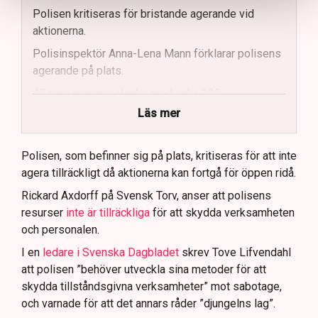
Polisen kritiseras för bristande agerande vid
aktionerna.
Polisinspektör Anna-Lena Mann förklarar polisens
agerande på plats.
40 personer misstänks med cirka 120
brottsmisstankar kopplade.
Läs mer
Polisen använder drönare och uniformerad polis
för att dokumentera bevis.
Polisen, som befinner sig på plats, kritiseras för att inte
agera tillräckligt då aktionerna kan fortgå för öppen ridå.
Samtidigt är polisarbetet komplext när det gäller
att navigera juridiska rättigheter och gränser.
Rickard Axdorff på Svensk Torv, anser att polisens
resurser
inte är tillräckliga
för att skydda verksamheten
och personalen.
I en
ledare i Svenska Dagbladet
skrev Tove Lifvendahl
att polisen ”behöver utveckla sina metoder för att
skydda tillståndsgivna verksamheter” mot sabotage,
och varnade för att det annars råder ”djungelns lag”.