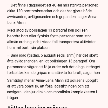
– Det finns i dagsläget ett 40-tal misstänkta personer,
cirka 120 brottsmisstankar och det har gjorts både
avvisanden, avlägsnanden och gripanden, säger Anna-
Lena Mann.
Med stöd av polislagen 13 paragraf kan polisen
beordra bort eller fysiskt flytta personer som stör
allmän ordning, och i vissa fall transportera aktivister
flera mil bort från platsen.
– Bara idag (tisdag, 5 augusti reds. anm.) har det skett
åtta avlägsnanden, enligt polislagen 13 paragraf. Om
personerna vägrar att följa order och det olaga intrånget
fortsätter, kan de gripas misstänkta för brott, säger hon.
Samtidigt menar Anna-Lena Mann att polisens uppgift
är att vara opartisk, att följa lagstiftningen och att
navigera i den juridiska och moraliska komplexiteten i
frågan.
Rätten har sina gränser