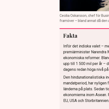
Cecilia Oskarsson, chef för Busin
framöver – bland annat då den u
Fakta
Inför det indiska valet – me
premiärminister Narendra M
ekonomiska reformer. Bland 
upp till 1 500 mil per år – 
dagens redan höga nivå på 
Den hindunationalistiska in
mandatperiod, har nyligen f
länderna på plats. Sedan ti
ekonomierna inom Asean. F
EU, USA och Storbritannien