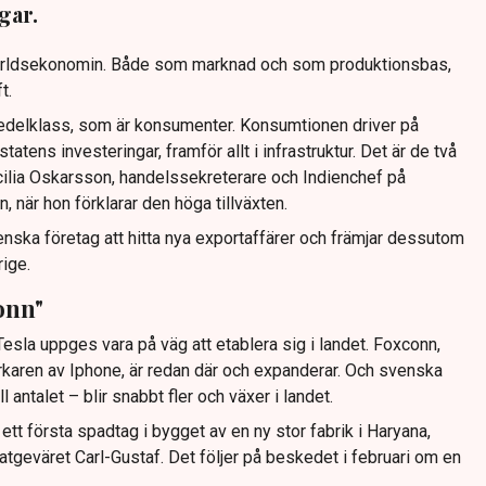
gar.
 i världsekonomin. Både som marknad och som produktionsbas,
t.
edelklass, som är konsumenter. Konsumtionen driver på
 statens investeringar, framför allt i infrastruktur. Det är de två
ecilia Oskarsson, handelssekreterare och Indienchef på
 när hon förklarar den höga tillväxten.
ska företag att hitta nya exportaffärer och främjar dessutom
rige.
onn"
Tesla uppges vara på väg att etablera sig i landet. Foxconn,
erkaren av Iphone, är redan där och expanderar. Och svenska
ll antalet – blir snabbt fler och växer i landet.
 ett första spadtag i bygget av en ny stor fabrik i Haryana,
natgeväret Carl-Gustaf. Det följer på beskedet i februari om en