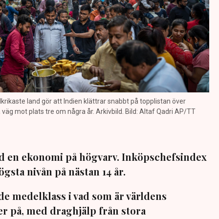
lkrikaste land gör att Indien klättrar snabbt på topplistan över
väg mot plats tre om några år. Arkivbild. Bild: Altaf Qadri AP/TT
med en ekonomi på högvarv. Inköpschefsindex
 högsta nivån på nästan 14 år.
e medelklass i vad som är världens
er på, med draghjälp från stora