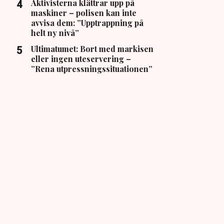
Aktivisterna klättrar upp på
maskiner – polisen kan inte
avvisa dem: ”Upptrappning på
helt ny nivå”
Ultimatumet: Bort med markisen
eller ingen uteservering –
”Rena utpressningssituationen”