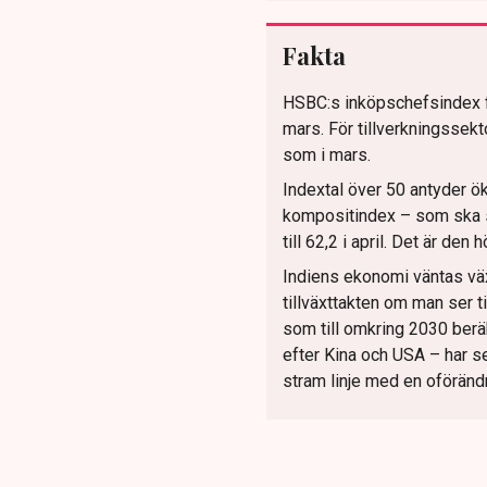
Fakta
HSBC:s inköpschefsindex för 
mars. För tillverkningssekt
som i mars.
Indextal över 50 antyder ö
kompositindex – som ska sp
till 62,2 i april. Det är den
Indiens ekonomi väntas växa
tillväxttakten om man ser ti
som till omkring 2030 beräk
efter Kina och USA – har sed
stram linje med en oförändr