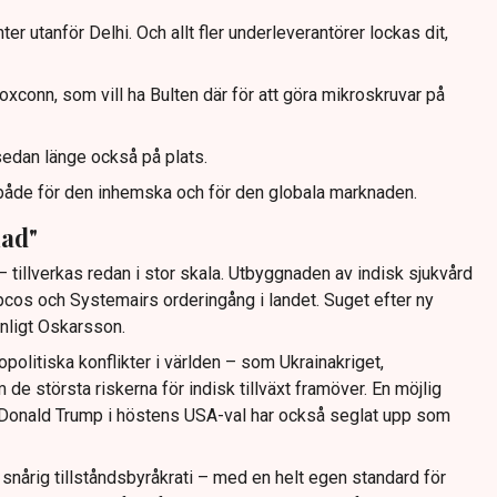
er utanför Delhi. Och allt fler underleverantörer lockas dit,
Foxconn, som vill ha Bulten där för att göra mikroskruvar på
edan länge också på plats.
n både för den inhemska och för den globala marknaden.
ad"
 tillverkas redan i stor skala. Utbyggnaden av indisk sjukvård
opcos och Systemairs orderingång i landet. Suget efter ny
enligt Oskarsson.
olitiska konflikter i världen – som Ukrainakriget,
de största riskerna för indisk tillväxt framöver. En möjlig
 Donald Trump i höstens USA-val har också seglat upp som
snårig tillståndsbyråkrati – med en helt egen standard för