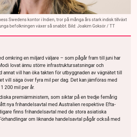
ess Swedens kontor i Indien, tror på många års stark indisk tillväxt
nga befolkningen växer så snabbt. Bild: Joakim Goksör / TT
d omkring en miljard väljare – som pågår fram till juni har
odi lovat ännu större infrastruktursatsningar och
annat vill han öka takten för utbyggnaden av vägnätet till
det vill säga över fyra mil per dag. Det kan jämföras med
1 200 mil per år.
diska premiärministern, som siktar på en tredje femårig
ått nya frihandelsavtal med Australien respektive Efta-
digare finns frihandelsavtal med de stora asiatiska
örhandlingar om liknande handelsavtal pågår också med
.