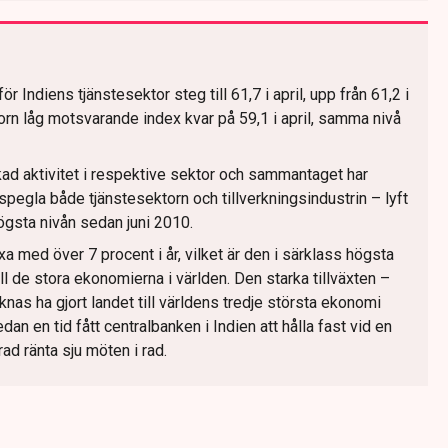
Indiens tjänstesektor steg till 61,7 i april, upp från 61,2 i
orn låg motsvarande index kvar på 59,1 i april, samma nivå
kad aktivitet i respektive sektor och sammantaget har
egla både tjänstesektorn och tillverkningsindustrin – lyft
 högsta nivån sedan juni 2010.
 med över 7 procent i år, vilket är den i särklass högsta
ll de stora ekonomierna i världen. Den starka tillväxten –
nas ha gjort landet till världens tredje största ekonomi
an en tid fått centralbanken i Indien att hålla fast vid en
ad ränta sju möten i rad.