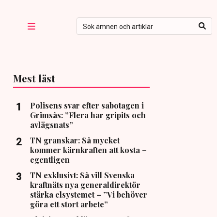
Mest läst
Polisens svar efter sabotagen i
Grimsås: ”Flera har gripits och
avlägsnats”
TN granskar: Så mycket
kommer kärnkraften att kosta –
egentligen
TN exklusivt: Så vill Svenska
kraftnäts nya generaldirektör
stärka elsystemet – ”Vi behöver
göra ett stort arbete”