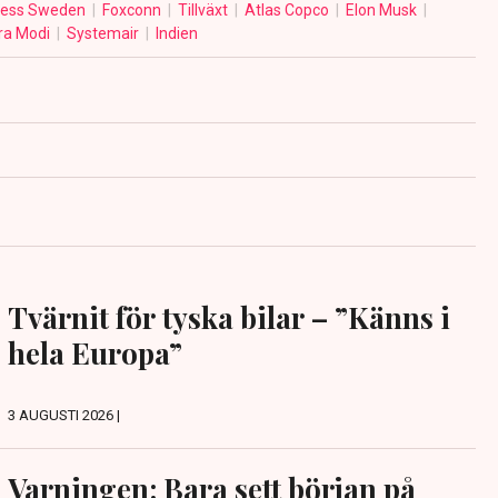
ness Sweden
Foxconn
Tillväxt
Atlas Copco
Elon Musk
ra Modi
Systemair
Indien
Tvärnit för tyska bilar – ”Känns i
hela Europa”
3 AUGUSTI 2026 |
Varningen: Bara sett början på