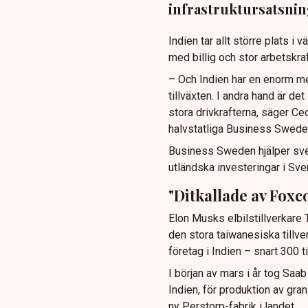
infrastruktursatsnin
Indien tar allt större plats
med billig och stor arbetskraf
– Och Indien har en enorm m
tillväxten. I andra hand är det
stora drivkrafterna, säger C
halvstatliga Business Sweden,
Business Sweden hjälper sven
utländska investeringar i Sve
"Ditkallade av Foxc
Elon Musks elbilstillverkare 
den stora taiwanesiska tillv
företag i Indien – snart 300 ti
I början av mars i år tog Saab
Indien, för produktion av gra
ny Perstorp-fabrik i landet.